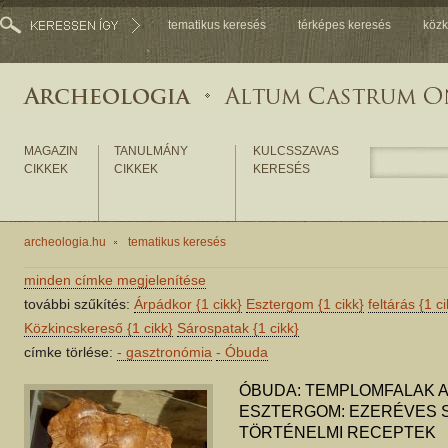
tematikus keresés
térképes keresés
közk
MAGAZIN
TANULMÁNY
KULCSSZAVAS
CIKKEK
CIKKEK
KERESÉS
archeologia.hu
tematikus keresés
minden címke megjelenítése
további szűkítés:
Árpádkor
{1 cikk}
Esztergom
{1 cikk}
feltárás
{1 ci
Közkincskereső
{1 cikk}
Sárospatak
{1 cikk}
címke törlése:
-
gasztronómia
-
Óbuda
ÓBUDA: TEMPLOMFALAK A
ESZTERGOM: EZERÉVES S
TÖRTÉNELMI RECEPTEK