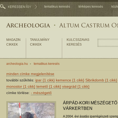
tematikus keresés
térképes keresés
közk
MAGAZIN
TANULMÁNY
KULCSSZAVAS
CIKKEK
CIKKEK
KERESÉS
archeologia.hu
tematikus keresés
minden címke megjelenítése
további szűkítés:
ipar
{1 cikk}
kemence
{1 cikk}
Sibrikdomb
{1 cikk}
monostor
{1 cikk}
temető
{1 cikk}
visegrád
{1 cikk}
címke törlése:
-
mészégető
ÁRPÁD-KORI MÉSZÉGETŐ
VÁRKERTBEN
A 2004. évi ásatás iparrégészeti sze