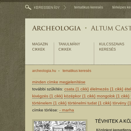
tematikus keresés
térképes ke
MAGAZIN
TANULMÁNY
KULCSSZAVAS
CIKKEK
CIKKEK
KERESÉS
archeologia.hu
tematikus keresés
minden címke megjelenítése
további szűkítés:
csata
{1 cikk}
élelmezés
{1 cikk}
éte
kivégzés
{1 cikk}
középkor
{1 cikk}
mongolok
{1 cikk}
történelem
{1 cikk}
történelmi tudat
{1 cikk}
törvény
{1
címke törlése:
-
marha
TÉVHITEK A K
„Középkori kegyetlensé