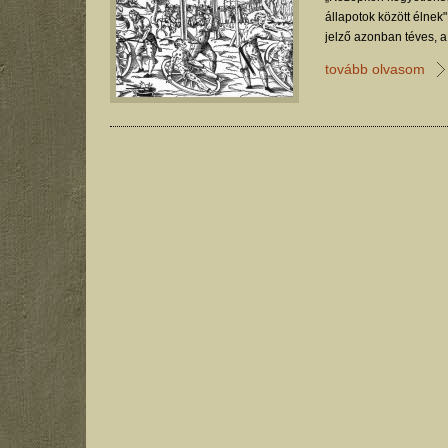
állapotok között élnek
jelző azonban téves, a
mint a többség gondol
tovább olvasom