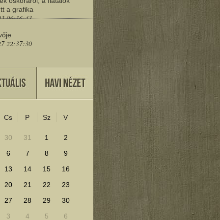
ek őskoráról, a fiatalok
tt a grafika
03 06:16:43
vője
27 22:37:30
eresd a műemlékeket?
25 11:30:41
Cs
P
Sz
V
lenítéséhez kattints ide!
30
31
1
2
6
7
8
9
13
14
15
16
20
21
22
23
27
28
29
30
3
4
5
6