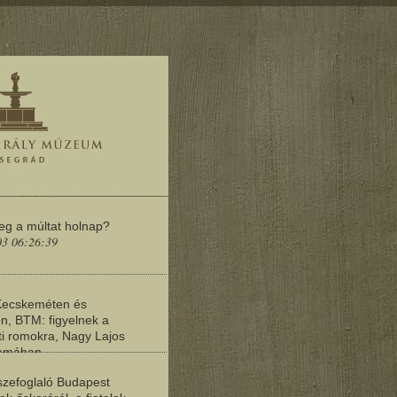
meg a múltat holnap?
03 06:26:39
Kecskeméten és
n, BTM: figyelnek a
i romokra, Nagy Lajos
yomában
03 06:20:19
zefoglaló Budapest