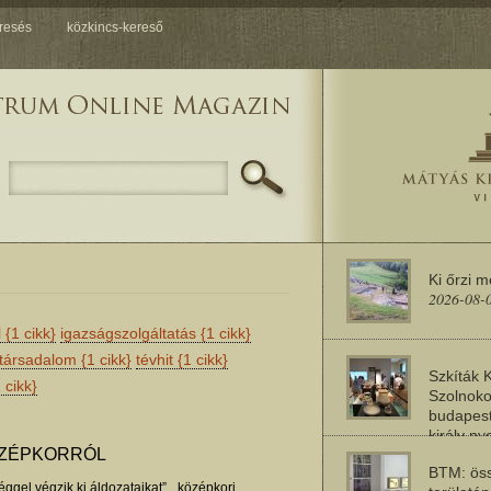
resés
közkincs-kereső
Ki őrzi 
2026-08-
l
{1 cikk}
igazságszolgáltatás
{1 cikk}
társadalom
{1 cikk}
tévhit
{1 cikk}
Szkíták 
 cikk}
Szolnoko
budapest
király n
2026-08-
ÖZÉPKORRÓL
BTM: öss
ggel végzik ki áldozataikat”, „középkori