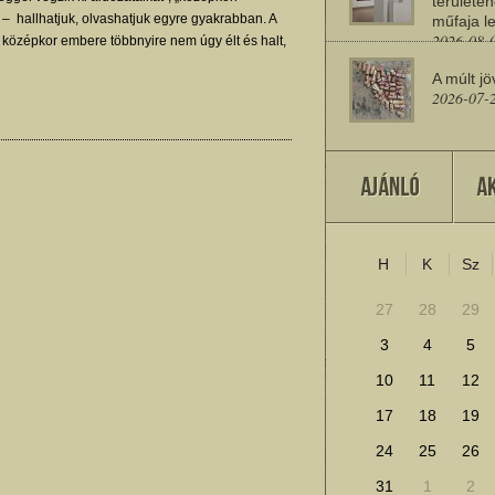
területén
" – hallhatjuk, olvashatjuk egyre gyakrabban. A
műfaja le
2026-08-
 középkor embere többnyire nem úgy élt és halt,
ná. Kis csokor a hamis toposzokból.
A múlt jö
2026-07-
Miért sz
2026-07-
H
K
Sz
További cikkek megje
27
28
29
3
4
5
10
11
12
17
18
19
24
25
26
31
1
2