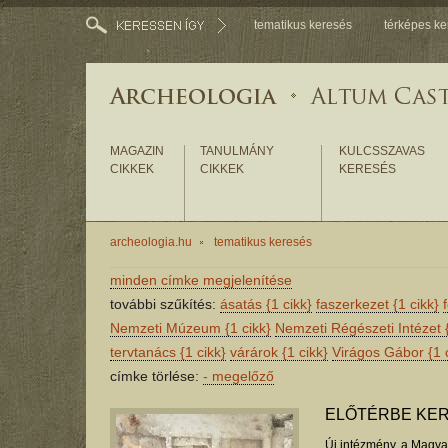
tematikus keresés
térképes ke
MAGAZIN
TANULMÁNY
KULCSSZAVAS
CIKKEK
CIKKEK
KERESÉS
archeologia.hu
tematikus keresés
minden címke megjelenítése
további szűkítés:
ásatás
{1 cikk}
faszerkezet
{1 cikk}
Nemzeti Múzeum
{1 cikk}
Nemzeti Régészeti Intézet
tervtanács
{1 cikk}
várárok
{1 cikk}
Virágos Gábor
{1 
címke törlése:
-
megelőző
ELŐTÉRBE KE
Új intézmény, a Magya