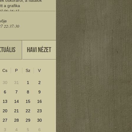
ek őskoráról, a fiatalok
tt a grafika
03 06:16:43
vője
27 22:37:30
eresd a műemlékeket?
25 11:30:41
Cs
P
Sz
V
lenítéséhez kattints ide!
30
31
1
2
6
7
8
9
13
14
15
16
20
21
22
23
27
28
29
30
3
4
5
6