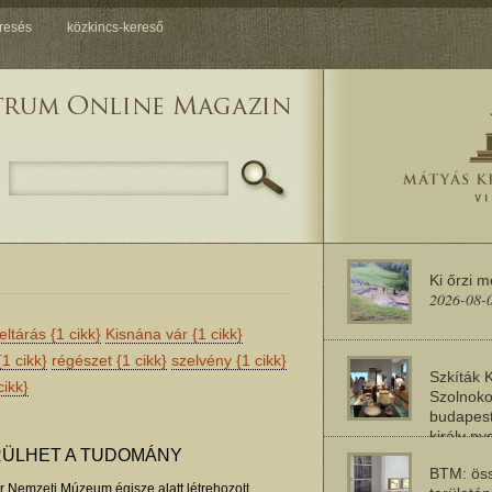
resés
közkincs-kereső
Ki őrzi 
2026-08-
feltárás
{1 cikk}
Kisnána vár
{1 cikk}
{1 cikk}
régészet
{1 cikk}
szelvény
{1 cikk}
Szkíták 
cikk}
Szolnoko
budapest
király n
2026-08-
RÜLHET A TUDOMÁNY
BTM: öss
r Nemzeti Múzeum égisze alatt létrehozott