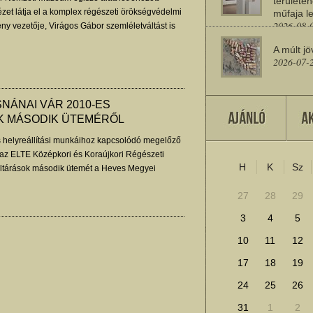
területén
zet látja el a komplex régészeti örökségvédelmi
műfaja le
2026-08-
ény vezetője, Virágos Gábor szemléletváltást is
A múlt jö
2026-07-
SNÁNAI VÁR 2010-ES
Miért sz
K MÁSODIK ÜTEMÉRŐL
2026-07-
s helyreállítási munkáihoz kapcsolódó megelőző
 az ELTE Középkori és Koraújkori Régészeti
H
K
Sz
További cikkek megje
eltárások második ütemét a Heves Megyei
 mi vezettük.
27
28
29
3
4
5
10
11
12
17
18
19
24
25
26
31
1
2