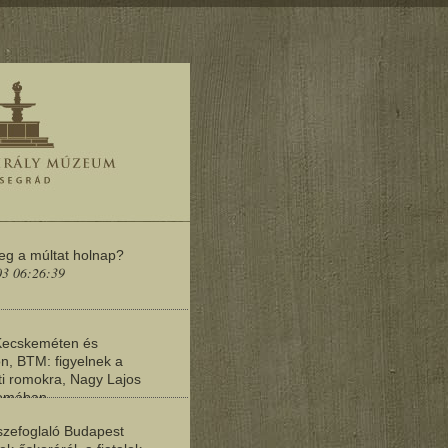
meg a múltat holnap?
03 06:26:39
Kecskeméten és
n, BTM: figyelnek a
i romokra, Nagy Lajos
yomában
03 06:20:19
zefoglaló Budapest