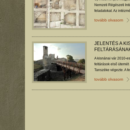
Nemzeti Régészeti Inté
feladatokat. Az intézm
vár az átalakítástól.
tovább olvasom
JELENTÉS A KI
FELTÁRÁSÁNA
A kisnánai vár 2010-e
feltárások első ütemét
Tanszéke végezte. A f
Múzeumok megbízásból
tovább olvasom