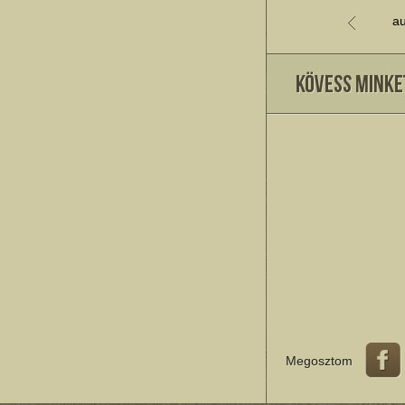
au
Megosztom