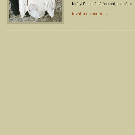
Királyi Palota feltárásaiból, a középk
leleteiként ismertek.
tovább olvasom