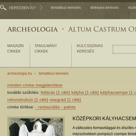
tematikus keresés
térképes keresés
közk
MAGAZIN
TANULMÁNY
KULCSSZAVAS
CIKKEK
CIKKEK
KERESÉS
archeologia.hu
tematikus keresés
minden címke megjelenítése
további szűkítés:
feltárás
{1 cikk}
kályha
{1 cikk}
kályhacsempe
{1 c
rekonstrukció
{1 cikk}
visegrád
{1 cikk}
címke törlése:
-
restaurálás
-
palota
KÖZÉPKORI KÁLYHACSE
A változatos formavilággal és díszíté
mázszínekben pompázó csempe töred