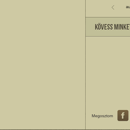
au
Megosztom