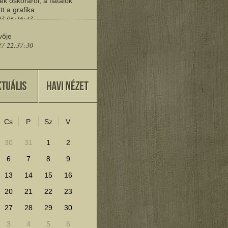
ek őskoráról, a fiatalok
tt a grafika
03 06:16:43
vője
27 22:37:30
eresd a műemlékeket?
25 11:30:41
Cs
P
Sz
V
lenítéséhez kattints ide!
30
31
1
2
6
7
8
9
13
14
15
16
20
21
22
23
27
28
29
30
3
4
5
6