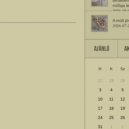
területén
műfaja le
2026-08-
A múlt jö
2026-07-
Miért sz
2026-07-
H
K
Sz
További cikkek megje
27
28
29
3
4
5
10
11
12
17
18
19
24
25
26
31
1
2