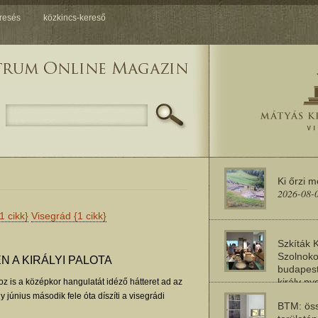
resés
közkincs-kereső
Ki őrzi 
2026-08-
1 cikk}
Visegrád
{1 cikk}
Szkíták 
Szolnoko
N A KIRÁLYI PALOTA
budapest
király n
oz is a középkor hangulatát idéző hátteret ad az
2026-08-
ly június második fele óta díszíti a visegrádi
BTM: öss