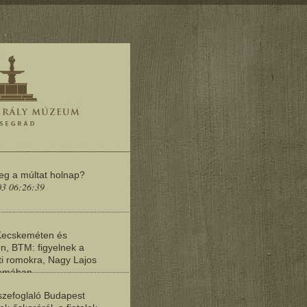
meg a múltat holnap?
03 06:26:39
Kecskeméten és
n, BTM: figyelnek a
i romokra, Nagy Lajos
yomában
03 06:20:19
zefoglaló Budapest