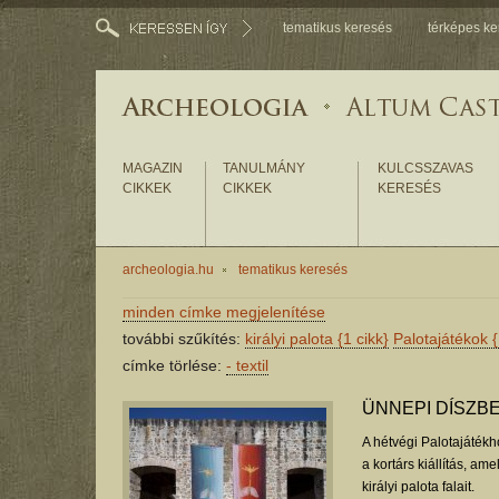
tematikus keresés
térképes ke
MAGAZIN
TANULMÁNY
KULCSSZAVAS
CIKKEK
CIKKEK
KERESÉS
archeologia.hu
tematikus keresés
minden címke megjelenítése
további szűkítés:
királyi palota
{1 cikk}
Palotajátékok
{
címke törlése:
-
textil
ÜNNEPI DÍSZBE
A hétvégi Palotajátékh
a kortárs kiállítás, ame
királyi palota falait.