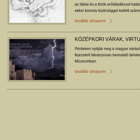
az itáliai és a török erődépítészet hatás
ekkor komoly tüzérséggel kellett számo
Buzás Gergely tanulmánya.
tovább olvasom
KÖZÉPKORI VÁRAK, VIRT
Pénteken nyitják meg a magyar várépít
fejezeteit látványosan bemutató tárlato
Múzeumban.
tovább olvasom