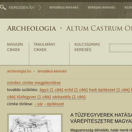
tematikus keresés
térképes keresés
közk
MAGAZIN
TANULMÁNY
KULCSSZAVAS
CIKKEK
CIKKEK
KERESÉS
archeologia.hu
tematikus keresés
minden címke megjelenítése
további szűkítés:
ágyú
{1 cikk}
erőd
{1 cikk}
hadi építészet
{1 cikk}
cikk}
tűzfegyver
{1 cikk}
várkastély
{1 cikk}
címke törlése:
-
vár
-
építészet
A TŰZFEGYVEREK HATÁS
VÁRÉPÍTÉSZETRE MAGY
Magyarország délvidéki, határ menti r