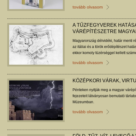
tovább olvasom
A TŰZFEGYVEREK HATÁS
VÁRÉPÍTÉSZETRE MAGY
Magyarország délvidéki, határ menti r
az itáliai és a török erődépítészet hatás
ekkor komoly tüzérséggel kellett számo
Buzás Gergely tanulmánya.
tovább olvasom
KÖZÉPKORI VÁRAK, VIRT
Pénteken nyitják meg a magyar várépít
fejezeteit látványosan bemutató tárlato
Múzeumban.
tovább olvasom