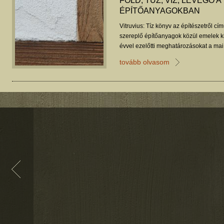
FÖLD, TŰZ, VÍZ, LEVEGŐ A
ÉPÍTŐANYAGOKBAN
Vitruvius: Tíz könyv az építészetről cí
szereplő építőanyagok közül emelek k
évvel ezelőtti meghatározásokat a ma
leírásaival.
tovább olvasom