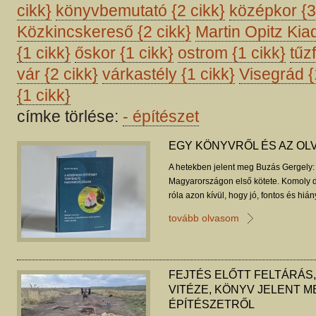
cikk}
könyvbemutató
{2 cikk}
középkor
{3
Közkincskereső
{2 cikk}
Martin Opitz Ki
{1 cikk}
őskor
{1 cikk}
ostrom
{1 cikk}
tűz
vár
{2 cikk}
várkastély
{1 cikk}
Visegrád
{
{1 cikk}
címke törlése:
-
építészet
EGY KÖNYVRŐL ÉS AZ O
A hetekben jelent meg Buzás Gergely: 
Magyarországon első kötete. Komoly d
róla azon kívül, hogy jó, fontos és hián
lehetne, kellene erről írni? Kovács Oliv
tovább olvasom
FEJTÉS ELŐTT FELTÁRÁS
VITÉZE, KÖNYV JELENT M
ÉPÍTÉSZETRŐL