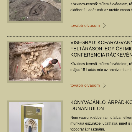
Közkincs-kereső: műemlékvédelem, ré
október 2-i adás már az archívumban h
tovább olvasom
VISEGRÁD: KŐFARAGVÁN
FELTÁRÁSON, EGY ŐSI MI
KONFERENCIA RÁCKEVÉ
Közkincs-kereső: műemlékvédelem, ré
május 15-i adás már az archívumban h
tovább olvasom
KÖNYVAJÁNLÓ: ÁRPÁD-KO
DUNÁNTÚLON
Nem vagyunk ebben a műfajban elkény
munkája eszünkbe juttathatja, miért i
topográfiát használni.