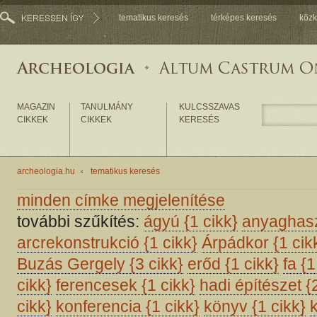
tematikus keresés
térképes keresés
közk
MAGAZIN
TANULMÁNY
KULCSSZAVAS
CIKKEK
CIKKEK
KERESÉS
archeologia.hu
tematikus keresés
minden címke megjelenítése
további szűkítés:
ágyú
{1 cikk}
anyaghas
arcrekonstrukció
{1 cikk}
Árpádkor
{1 cik
Buzás Gergely
{3 cikk}
erőd
{1 cikk}
fa
{1
cikk}
ferencesek
{1 cikk}
hadi építészet
{
cikk}
konferencia
{1 cikk}
könyv
{1 cikk}