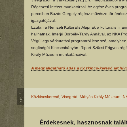
Régészeti Intézet munkatársai. Az egész éves progr
perceiben Buzás Gergely régész-művészettörténéssz
igazgatójával.
Ezután a Nemzeti Kulturális Alapnak a kulturális finan
hallhatnak. Interjú Borbély-Tardy Annával, az NKA Pr
Végül egy várkutatási programról lesz szó, amelyhez
segítségét Kincsesbányán. Riport Szücsi Frigyes régé
Király Múzeum munkatársaival.
A meghallgatható adás a Közkincs-kereső archí
Közkincskereső
,
Visegrád
,
Mátyás Király Múzeum
,
N
Érdekesnek, hasznosnak talált