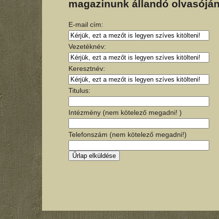
magazinunk állandó olvasóján
E-mail cím:
Vezetéknév:
Keresztnév:
Titulus:
Intézmény (nem kötelező megadni! )
Telefonszám (nem kötelező megadni!)