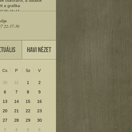
ek őskoráról, a fiatalok
tt a grafika
03 06:16:43
vője
27 22:37:30
eresd a műemlékeket?
25 11:30:41
Cs
P
Sz
V
lenítéséhez kattints ide!
30
31
1
2
6
7
8
9
13
14
15
16
20
21
22
23
27
28
29
30
3
4
5
6