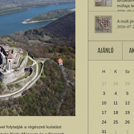
területén
műfaja le
2026-08-
A múlt jö
2026-07-
Miért sz
2026-07-
H
K
Sz
További cikkek megje
27
28
29
3
4
5
10
11
12
17
18
19
24
25
26
el folytatják a régészeti kutatást
31
1
2
átyás Király Múzeum és a Nemzeti