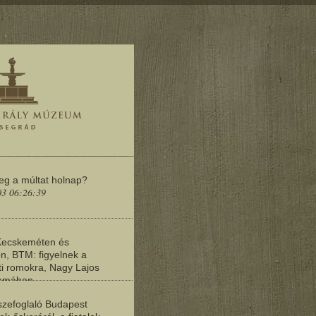
meg a múltat holnap?
03 06:26:39
Kecskeméten és
n, BTM: figyelnek a
i romokra, Nagy Lajos
yomában
03 06:20:19
zefoglaló Budapest