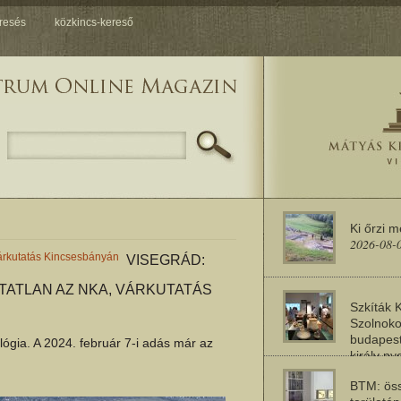
resés
közkincs-kereső
Ki őrzi 
2026-08-
 várkutatás Kincsesbányán
VISEGRÁD:
TATLAN AZ NKA, VÁRKUTATÁS
Szkíták 
Szolnoko
budapest
gia. A 2024. február 7-i adás már az
király n
2026-08-
BTM: öss