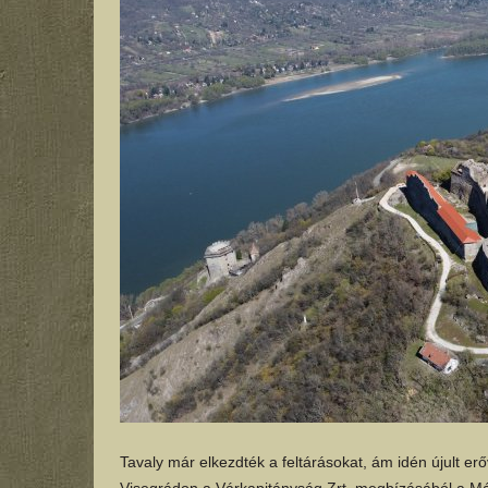
Tavaly már elkezdték a feltárásokat, ám idén újult erőv
Visegrádon a Várkapitányság Zrt. megbízásából a M