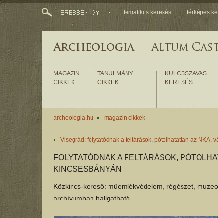
tematikus keresés
térképes ke
MAGAZIN
TANULMÁNY
KULCSSZAVAS
CIKKEK
CIKKEK
KERESÉS
archeologia.hu
magazin cikkek
Visegrád: folytatódnak a feltárások, pótolhatatlan az NKA,
FOLYTATÓDNAK A FELTÁRÁSOK, PÓTOLHA
KINCSESBÁNYÁN
Közkincs-kereső: műemlékvédelem, régészet, muzeoló
archívumban hallgatható.