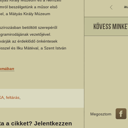
au
amról beszélgetünk a műsor első
el, a Mátyás Király Múzeum
szírozásban betöltött szerepéről
ogramirodájának vezetőjével.
 várják az érdeklődő önkéntesek
sszel és Ilku Mátéval, a Szent István
vumában
KA
,
feltárás
,
Megosztom
a a cikket? Jelentkezzen