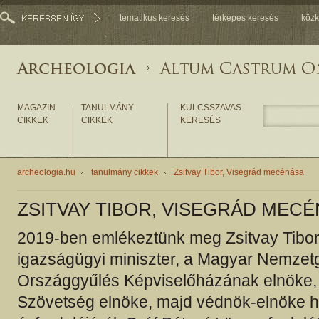
tematikus keresés
térképes keresés
közk
MAGAZIN
TANULMÁNY
KULCSSZAVAS
CIKKEK
CIKKEK
KERESÉS
archeologia.hu
tanulmány cikkek
Zsitvay Tibor, Visegrád mecénása
ZSITVAY TIBOR, VISEGRÁD MEC
2019-ben emlékeztünk meg Zsitvay Tibor
igazságügyi miniszter, a Magyar Nemzet
Országgyűlés Képviselőházának elnöke, 
Szövetség elnöke, majd védnök-elnöke h