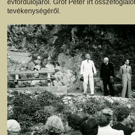
évfordulójáról. Gróf Péter írt összefoglaló
tevékenységéről.