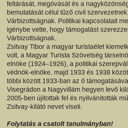
feltárását, megóvását és a nagyközönsé
bemutatását célul tűző civil szervezetnek
Várbizottságnak. Politikai kapcsolatait
igénybe vette, hogy támogatást szerezze
Várbizottságnak.
Zsitvay Tibor a magyar turistaélet kieme
volt, a Magyar Turista Szövetség társel
elnöke (1924–1926), a politikai szerepváll
védnök-elnöke, majd 1933 és 1938 között
többi között 1933-ban az ő támogatásáva
Visegrádon a Nagyvillám hegyen levő kil
2005-ben újítottak fel és nyilvánították m
Zsitvay-kilátó nevet viseli.
Folytatás a csatolt tanulmányban!