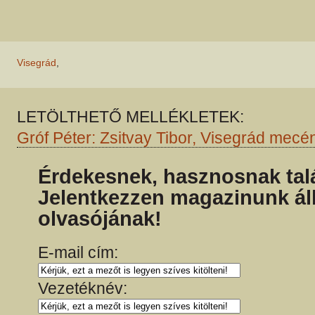
Visegrád
,
LETÖLTHETŐ MELLÉKLETEK:
Gróf Péter: Zsitvay Tibor, Visegrád mecé
Érdekesnek, hasznosnak talá
Jelentkezzen magazinunk ál
olvasójának!
E-mail cím:
Vezetéknév: