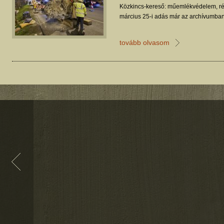
Közkincs-kereső: műemlékvédelem, ré
március 25-i adás már az archívumban
tovább olvasom