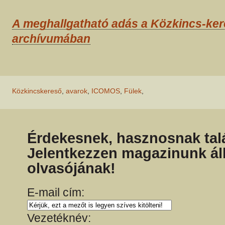
A meghallgatható adás a Közkincs-ke
archívumában
Közkincskereső
,
avarok
,
ICOMOS
,
Fülek
,
Érdekesnek, hasznosnak talá
Jelentkezzen magazinunk ál
olvasójának!
E-mail cím:
Vezetéknév: