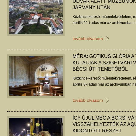
UDVAR ALATT, MÚZEUMOK
JÁRVÁNY UTÁN
Közkincs-kereső: műemlékvédelem, ré
április 22-i adás már az archívumban h
tovább olvasom
MÉRA: GÓTIKUS GLÓRIA A 
KUTATJÁK A SZIGETVÁRI V
BÉCSI ÚTI TEMETŐBŐL
Közkincs-kereső: műemlékvédelem, ré
április 8-i adás már az archívumban ha
tovább olvasom
ÍGY ÚJUL MEG A BORSI V
VISSZAHELYEZTÉK AZ AQ
KIDÖNTÖTT RÉSZÉT