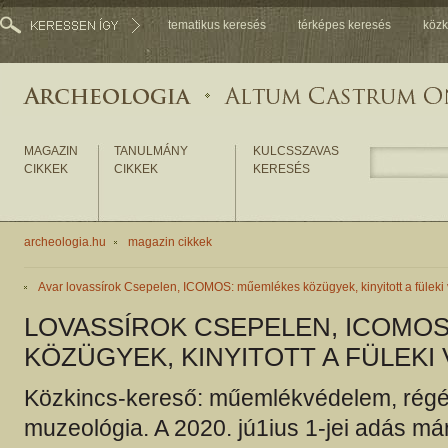
tematikus keresés
térképes keresés
közk
MAGAZIN
TANULMÁNY
KULCSSZAVAS
CIKKEK
CIKKEK
KERESÉS
archeologia.hu
magazin cikkek
Avar lovassírok Csepelen, ICOMOS: műemlékes közügyek, kinyitott a füleki 
LOVASSÍROK CSEPELEN, ICOMO
KÖZÜGYEK, KINYITOTT A FÜLEKI
Közkincs-kereső: műemlékvédelem, régé
muzeológia. A 2020. jú1ius 1-jei adás m