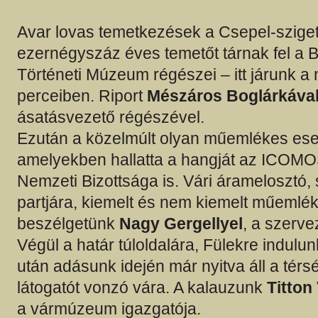
Avar lovas temetkezések a Csepel-szige
ezernégyszáz éves temetőt tárnak fel a 
Történeti Múzeum régészei – itt járunk a
perceiben. Riport
Mészáros Boglárkáva
ásatásvezető régészével.
Ezután a közelmúlt olyan műemlékes eset
amelyekben hallatta a hangját az ICOM
Nemzeti Bizottsága is. Vári áramelosztó, s
partjára, kiemelt és nem kiemelt műemlék
beszélgetünk
Nagy Gergellyel
, a szerve
Végül a határ túloldalára, Fülekre indulu
után adásunk idején már nyitva áll a térs
látogatót vonzó vára. A kalauzunk
Titton 
a vármúzeum igazgatója.