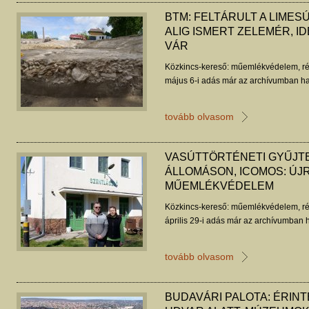
BTM: FELTÁRULT A LIMES
ALIG ISMERT ZELEMÉR, IDÉ
VÁR
Közkincs-kereső: műemlékvédelem, ré
május 6-i adás már az archívumban ha
tovább olvasom
VASÚTTÖRTÉNETI GYŰJT
ÁLLOMÁSON, ICOMOS: Ú
MŰEMLÉKVÉDELEM
Közkincs-kereső: műemlékvédelem, ré
április 29-i adás már az archívumban h
tovább olvasom
BUDAVÁRI PALOTA: ÉRIN