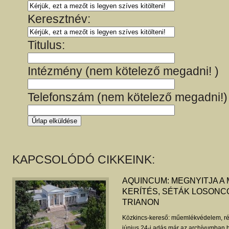
Keresztnév:
Titulus:
Intézmény (nem kötelező megadni! )
Telefonszám (nem kötelező megadni!)
KAPCSOLÓDÓ CIKKEINK:
AQUINCUM: MEGNYITJA A
KERÍTÉS, SÉTÁK LOSONCO
TRIANON
Közkincs-kereső: műemlékvédelem, ré
június 24-i adás már az archívumban h