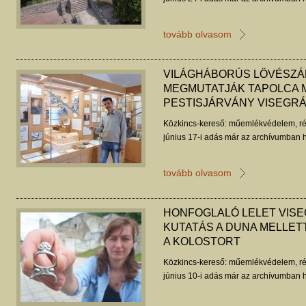
tovább olvasom
VILÁGHÁBORÚS LÖVÉSZÁ
MEGMUTATJÁK TAPOLCA M
PESTISJÁRVÁNY VISEGR
Közkincs-kereső: műemlékvédelem, ré
június 17-i adás már az archívumban h
tovább olvasom
HONFOGLALÓ LELET VISE
KUTATÁS A DUNA MELLETT
A KOLOSTORT
Közkincs-kereső: műemlékvédelem, ré
június 10-i adás már az archívumban h