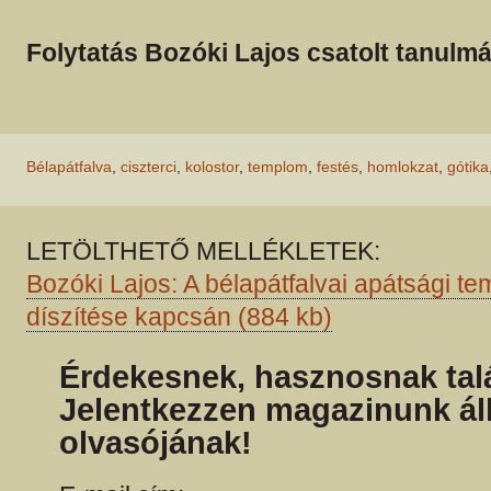
Folytatás Bozóki Lajos csatolt tanul
Bélapátfalva
,
ciszterci
,
kolostor
,
templom
,
festés
,
homlokzat
,
gótika
LETÖLTHETŐ MELLÉKLETEK:
Bozóki Lajos: A bélapátfalvai apátsági t
díszítése kapcsán (884 kb)
Érdekesnek, hasznosnak talá
Jelentkezzen magazinunk ál
olvasójának!