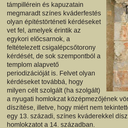
támpillérein és kapuzatain
megmaradt színes kváderfestés
olyan építéstörténeti kérdéseket
vet fel, amelyek érintik az
egykori előcsarnok, a
feltételezett csigalépcsőtorony
kérdését, de sok szempontból a
templom alapvető
periodizációját is. Felvet olyan
kérdéseket továbbá, hogy
milyen célt szolgált (ha szolgált)
a nyugati homlokzat középmezőjének vö
díszítése, illetve, hogy miért nem tekintet
egy 13. századi, színes kváderekkel díszí
homlokzatot a 14. században.