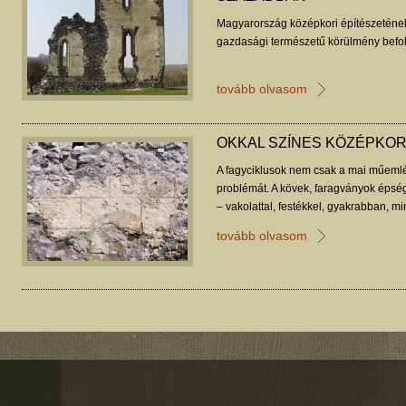
Magyarország középkori építészetének 
gazdasági természetű körülmény befol
tovább olvasom
OKKAL SZÍNES KÖZÉPKO
A fagyciklusok nem csak a mai műem
problémát. A kövek, faragványok épsé
– vakolattal, festékkel, gyakrabban, m
tovább olvasom