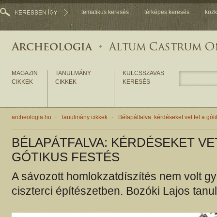
tematikus keresés
térképes keresés
közk
MAGAZIN
TANULMÁNY
KULCSSZAVAS
CIKKEK
CIKKEK
KERESÉS
archeologia.hu
tanulmány cikkek
Bélapátfalva: kérdéseket vet fel a góti
BÉLAPÁTFALVA: KÉRDÉSEKET VET
GÓTIKUS FESTÉS
A sávozott homlokzatdíszítés nem volt gy
ciszterci építészetben. Bozóki Lajos tan