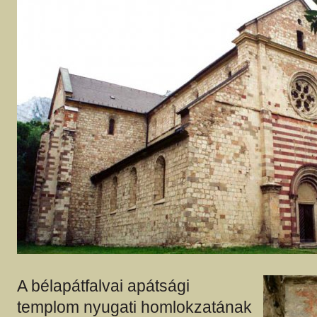
A bélapátfalvai apátsági
templom nyugati homlokzatának