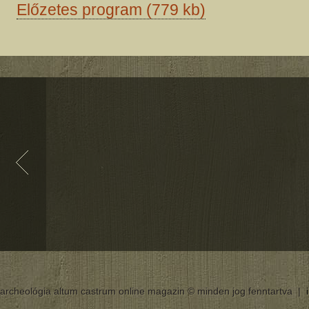
Előzetes program (779 kb)
archeológia altum castrum online magazin © minden jog fenntartva |