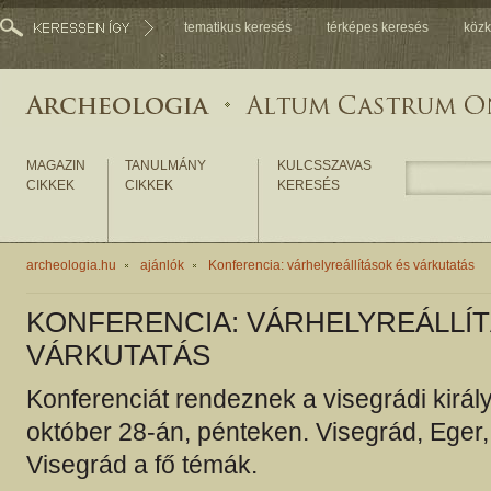
tematikus keresés
térképes keresés
közk
MAGAZIN
TANULMÁNY
KULCSSZAVAS
CIKKEK
CIKKEK
KERESÉS
archeologia.hu
ajánlók
Konferencia: várhelyreállítások és várkutatás
KONFERENCIA: VÁRHELYREÁLLÍ
VÁRKUTATÁS
Konferenciát rendeznek a visegrádi királ
október 28-án, pénteken. Visegrád, Eger,
Visegrád a fő témák.