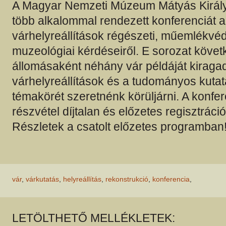
A Magyar Nemzeti Múzeum Mátyás Kirá
több alkalommal rendezett konferenciát a
várhelyreállítások régészeti, műemlékvé
muzeológiai kérdéseiről. E sorozat köve
állomásaként néhány vár példáját kiraga
várhelyreállítások és a tudományos kuta
témakörét szeretnénk körüljárni. A konfe
részvétel díjtalan és előzetes regisztráci
Részletek a csatolt előzetes programban
vár
,
várkutatás
,
helyreállítás
,
rekonstrukció
,
konferencia
,
LETÖLTHETŐ MELLÉKLETEK: