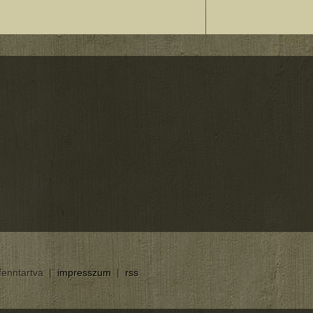
 fenntartva |
impresszum
|
rss