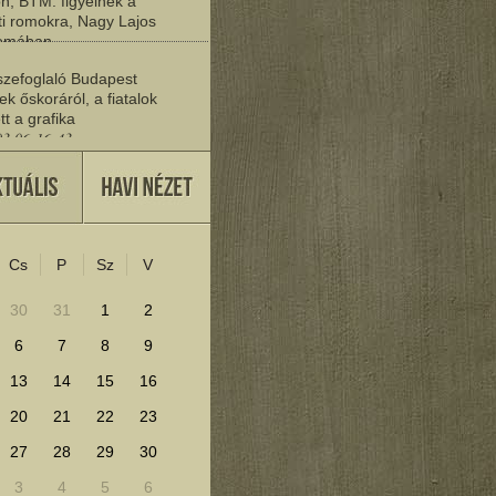
n, BTM: figyelnek a
i romokra, Nagy Lajos
yomában
03 06:20:19
zefoglaló Budapest
ek őskoráról, a fiatalok
tt a grafika
03 06:16:43
vője
27 22:37:30
Cs
P
Sz
V
lenítéséhez kattints ide!
30
31
1
2
6
7
8
9
13
14
15
16
20
21
22
23
27
28
29
30
3
4
5
6