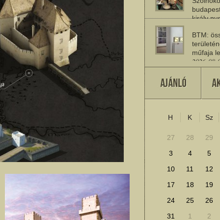
Szolnoko
budapest
király n
2026-08-
BTM: öss
területén
műfaja le
2026-08-
A múlt jö
2026-07-
H
K
Sz
További cikkek megje
27
28
29
3
4
5
10
11
12
17
18
19
24
25
26
31
1
2