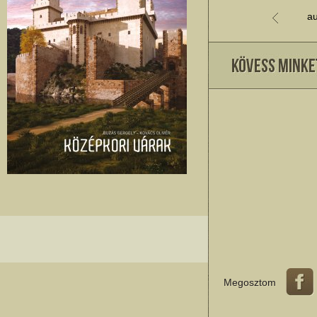
au
Megosztom