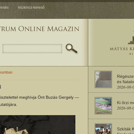
resés
közkincs-kereső
zeumban
Régésze
és fiatal
2026-08-
N
sztelettel meghívja Önt Buzás Gergely —
Ki őrzi 
tatójára.
2026-08-
Szkíták 