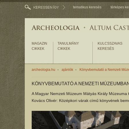
tematikus keresés
térképes ke
MAGAZIN
TANULMÁNY
KULCSSZAVAS
CIKKEK
CIKKEK
KERESÉS
archeologia.hu
ajánlók
Könyvbemutató a Nemzeti Mú
KÖNYVBEMUTATÓ A NEMZETI MÚZEUMBA
A Magyar Nemzeti Múzeum Mátyás Király Múzeuma ti
Kovács Olivér: Középkori várak című könyvének bemu