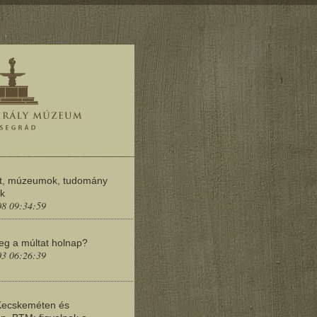
t, múzeumok, tudomány
ok
08 09:34:59
meg a múltat holnap?
03 06:26:39
Kecskeméten és