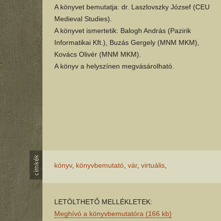
A könyvet bemutatja: dr. Laszlovszky József (CEU
Medieval Studies).
A könyvet ismertetik: Balogh András (Pazirik
Informatikai Kft.), Buzás Gergely (MNM MKM),
Kovács Olivér (MNM MKM).
A könyv a helyszínen megvásárolható.
könyv
,
könyvbemutató
,
vár
,
virtuális
,
LETÖLTHETŐ MELLÉKLETEK:
Meghívó a könyvbemutatóra (166 kb)