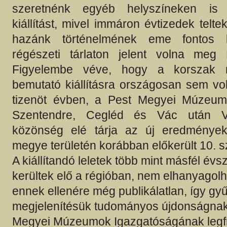
szeretnénk egyéb helyszíneken is
kiállítást, mivel immáron évtizedek telte
hazánk történelmének eme fontos k
régészeti tárlaton jelent volna meg
Figyelembe véve, hogy a korszak rég
bemutató kiállításra országosan sem vol
tizenöt évben, a Pest Megyei Múzeum
Szentendre, Cegléd és Vác után V
közönség elé tárja az új eredmények
megye területén korábban előkerült 10. s
A kiállítandó leletek több mint másfél évs
kerültek elő a régióban, nem elhanyagol
ennek ellenére még publikálatlan, így g
megjelenítésük tudományos újdonságnak 
Megyei Múzeumok Igazgatóságának legf