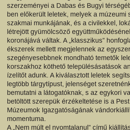
szerzeményei a Dabas és Bugyi térség
ben előkerült leletek, melyek a múzeumi 
szakmai munkájának, és a civilekkel, loká
létrejött gyümölcsöző együttműködéséne
koronájává váltak. A „klasszikus” honfogla
ékszerek mellett megjelennek az egysze
szegényesebbnek mondható temetők lelete
korszakhoz köthető településásatások an
ízelítőt adunk. A kiválasztott leletek segí
legtöbb tárgytípust, jelenséget szeretnén
bemutatni a látogatóknak, s az egykori 
betöltött szerepük érzékeltetése is a Pes
Múzeumok Igazgatóságának vándorkiállí
momentuma.
A „Nem múlt el nyomtalanul” című kiállítás