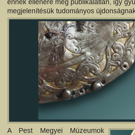
ennek ellenére még publikálatlan, így g
megjelenítésük tudományos újdonságnak 
A Pest Megyei Múzeumok