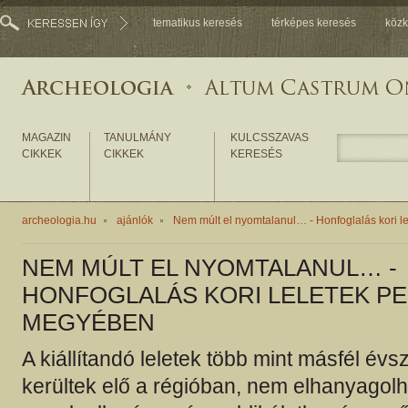
tematikus keresés
térképes keresés
közk
MAGAZIN
TANULMÁNY
KULCSSZAVAS
CIKKEK
CIKKEK
KERESÉS
archeologia.hu
ajánlók
Nem múlt el nyomtalanul… - Honfoglalás kori 
NEM MÚLT EL NYOMTALANUL… -
HONFOGLALÁS KORI LELETEK P
MEGYÉBEN
A kiállítandó leletek több mint másfél évs
kerültek elő a régióban, nem elhanyagol