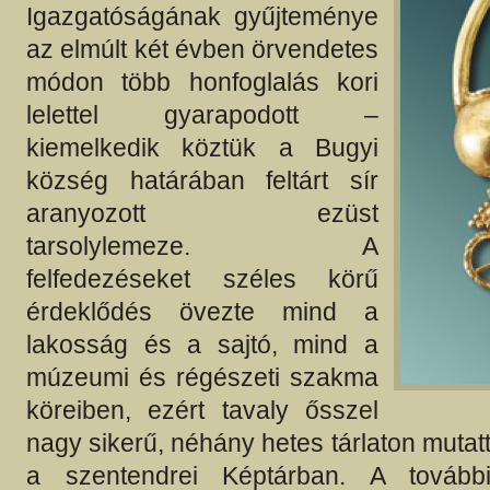
Igazgatóságának gyűjteménye
az elmúlt két évben örvendetes
módon több honfoglalás kori
lelettel gyarapodott –
kiemelkedik köztük a Bugyi
község határában feltárt sír
aranyozott ezüst
tarsolylemeze. A
felfedezéseket széles körű
érdeklődés övezte mind a
lakosság és a sajtó, mind a
múzeumi és régészeti szakma
köreiben, ezért tavaly ősszel
nagy sikerű, néhány hetes tárlaton mutat
a szentendrei Képtárban. A tovább