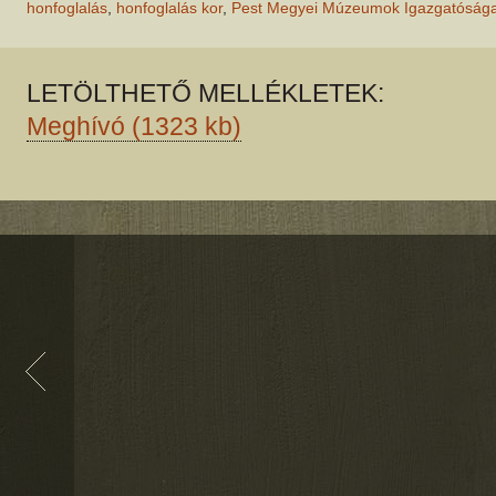
honfoglalás
,
honfoglalás kor
,
Pest Megyei Múzeumok Igazgatóság
LETÖLTHETŐ MELLÉKLETEK:
Meghívó (1323 kb)