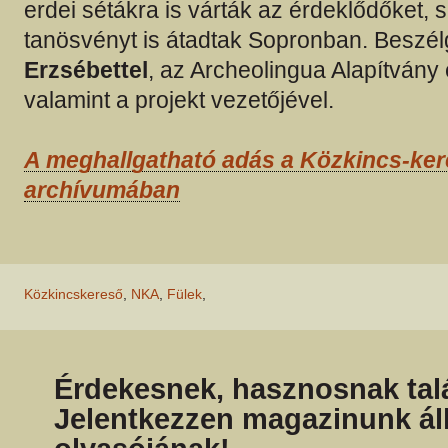
erdei sétákra is várták az érdeklődőket, 
tanösvényt is átadtak Sopronban. Beszé
Erzsébettel
, az Archeolingua Alapítvány 
valamint a projekt vezetőjével.
A meghallgatható adás a Közkincs-ke
archívumában
Közkincskereső
,
NKA
,
Fülek
,
Érdekesnek, hasznosnak talá
Jelentkezzen magazinunk ál