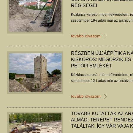
RÉGISÉGEI
Közkincs-kereső: műemlékvédelem, ré
szeptember 19-i adás már az archívum
tovább olvasom
RÉSZBEN ÚJJÁÉPÍTIK A N
KISKŐRÖS: MEGŐRZIK ÉS
PETŐFI EMLÉKÉT
Közkincs-kereső: műemlékvédelem, ré
szeptember 12-i adás már az archívum
tovább olvasom
TOVÁBB KUTATTÁK AZ A
ALMÁD: TEREPET RENDE
TALÁLTAK, ÍGY VÁR VAJA 