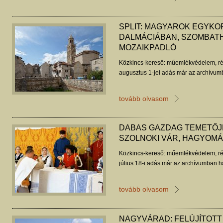
SPLIT: MAGYAROK EGYKO
DALMÁCIÁBAN, SZOMBATHE
MOZAIKPADLÓ
Közkincs-kereső: műemlékvédelem, ré
augusztus 1-jei adás már az archívum
tovább olvasom
DABAS GAZDAG TEMETŐJE
SZOLNOKI VÁR, HAGYOM
Közkincs-kereső: műemlékvédelem, ré
július 18-i adás már az archívumban ha
tovább olvasom
NAGYVÁRAD: FELÚJÍTOTT 