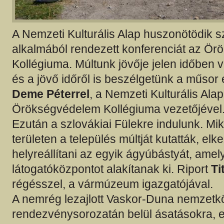
A Nemzeti Kulturális Alap huszonötödik s
alkalmából rendezett konferenciát az Ö
Kollégiuma. Múltunk jövője jelen időben vo
és a jövő időről is beszélgetünk a műsor
Deme Péterrel
, a Nemzeti Kulturális Alap
Örökségvédelem Kollégiuma vezetőjével
Ezután a szlovákiai Fülekre indulunk. Mik
területen a település múltját kutatták, elk
helyreállítani az egyik ágyúbástyát, ame
látogatóközpontot alakítanak ki. Riport
Ti
régésszel, a vármúzeum igazgatójával.
A nemrég lezajlott Vaskor-Duna nemzetkö
rendezvénysorozatán belül ásatásokra, 