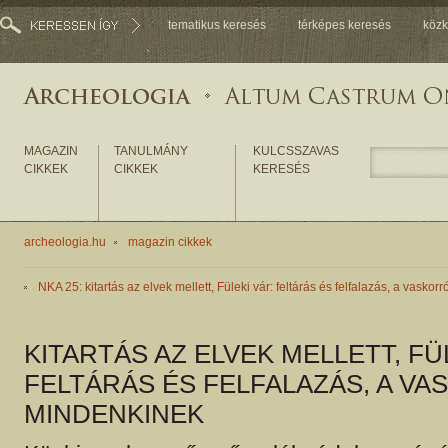
tematikus keresés
térképes keresés
közk
MAGAZIN
TANULMÁNY
KULCSSZAVAS
CIKKEK
CIKKEK
KERESÉS
archeologia.hu
magazin cikkek
NKA 25: kitartás az elvek mellett, Füleki vár: feltárás és felfalazás, a vasko
KITARTÁS AZ ELVEK MELLETT, FÜ
FELTÁRÁS ÉS FELFALAZÁS, A V
MINDENKINEK