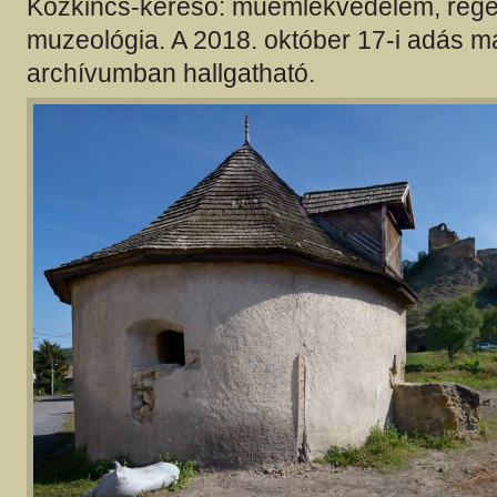
Közkincs-kereső: műemlékvédelem, régé
muzeológia. A 2018. október 17-i adás m
archívumban hallgatható.