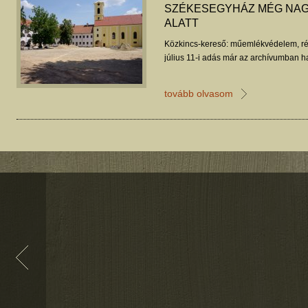
SZÉKESEGYHÁZ MÉG NAG
ALATT
Közkincs-kereső: műemlékvédelem, ré
július 11-i adás már az archívumban ha
tovább olvasom