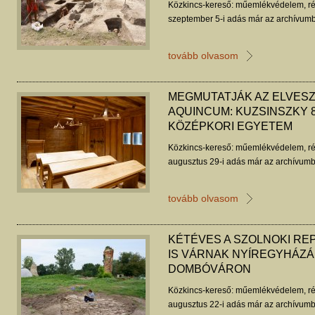
Közkincs-kereső: műemlékvédelem, ré
szeptember 5-i adás már az archívumb
tovább olvasom
MEGMUTATJÁK AZ ELVES
AQUINCUM: KUZSINSZKY 8
KÖZÉPKORI EGYETEM
Közkincs-kereső: műemlékvédelem, ré
augusztus 29-i adás már az archívumb
tovább olvasom
KÉTÉVES A SZOLNOKI RE
IS VÁRNAK NYÍREGYHÁZÁ
DOMBÓVÁRON
Közkincs-kereső: műemlékvédelem, ré
augusztus 22-i adás már az archívumb