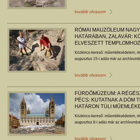
tovább olvasom
RÓMAI MAUZÓLEUM NAG
HATÁRÁBAN, ZALAVÁR: K
ELVESZETT TEMPLOMHO
Közkincs-kereső: műemlékvédelem, ré
augusztus 15-i adás már az archívumb
tovább olvasom
FÜRDŐMÚZEUM: A RÉGÉS
PÉCS: KUTATNAK A DÓM T
HATÁRON TÚLI MŰEMLÉK
Közkincs-kereső: műemlékvédelem, ré
augusztus 8-i adás már az archívumba
tovább olvasom