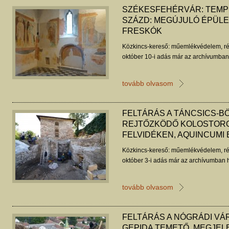
SZÉKESFEHÉRVÁR: TEMP
SZÁZD: MEGÚJULÓ ÉPÜLE
FRESKÓK
Közkincs-kereső: műemlékvédelem, ré
október 10-i adás már az archívumban 
tovább olvasom
FELTÁRÁS A TÁNCSICS-B
REJTŐZKÖDŐ KOLOSTORO
FELVIDÉKEN, AQUINCUMI
Közkincs-kereső: műemlékvédelem, ré
október 3-i adás már az archívumban h
tovább olvasom
FELTÁRÁS A NÓGRÁDI VÁ
GEPIDA TEMETŐ, MEGJEL