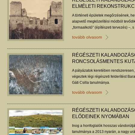
ELMÉLETI REKONSTRUKC
A történeti épületek megőrzésének, hel
alapvető megközelítési módból tevődik 
„formaalkotó” (építészeti tervezés) –, 
„törésvonala” is. Szekér György tanul
tovább olvasom
RÉGÉSZETI KALANDOZÁS
RONCSOLÁSMENTES KUT
A pályázatok keretében rendszeresen,
végeztek légi régészeti felderítést B
Gáti Csilla tanulmánya.
tovább olvasom
RÉGÉSZETI KALANDOZÁS
ELŐDEINEK NYOMÁBAN
Inog a honfoglalók hosszas vándorútjá
tanulmánya a 2013 nyarán, a nagy uráli