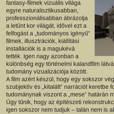
fantasy-filmek vizuális világa
egyre naturalisztikusabban,
professzionálisabban ábrázolja
a letűnt kor világát, idővel ezt a
felfogást a „tudományos igényű”
filmek, illusztrációk, kiállítási
installációk is a magukévá
tették. Igen nagy azonban a
különbség egy történelmi kalandfilm látv
tudomány vizualizációja között.
A film azért készül, hogy egy sokszor vég
szubjektív és „kitalált” narrációt keretbe f
tudománynak viszont a „mese” határán me
Úgy tűnik, hogy az építészeti rekonstrukc
igen sokszor nem tudjuk – talán nem is a