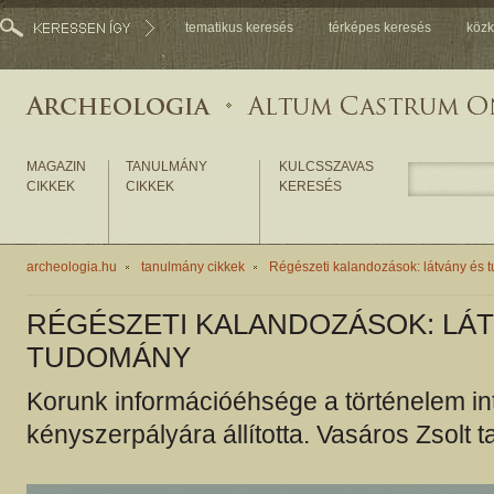
tematikus keresés
térképes keresés
közk
MAGAZIN
TANULMÁNY
KULCSSZAVAS
CIKKEK
CIKKEK
KERESÉS
archeologia.hu
tanulmány cikkek
Régészeti kalandozások: látvány és
RÉGÉSZETI KALANDOZÁSOK: LÁ
TUDOMÁNY
Korunk információéhsége a történelem inte
kényszerpályára állította. Vasáros Zsolt 