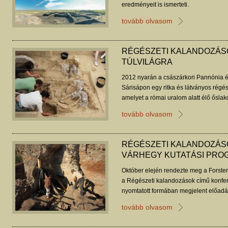
eredményeit is ismerteti.
tovább olvasom
RÉGÉSZETI KALANDOZÁSO
TÚLVILÁGRA
2012 nyarán a császárkori Pannónia é
Sárisápon egy ritka és látványos régésze
amelyet a római uralom alatt élő őslak
Zsolt tanulmánya.
tovább olvasom
RÉGÉSZETI KALANDOZÁS
VÁRHEGY KUTATÁSI PRO
Október elején rendezte meg a Forster
a Régészeti kalandozások című konfe
nyomtatott formában megjelent előadás
tovább olvasom