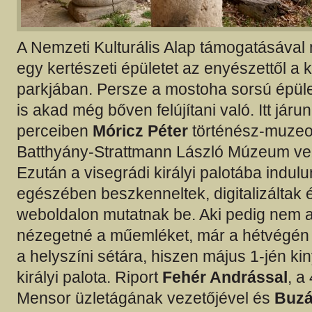
A Nemzeti Kulturális Alap támogatásáva
egy kertészeti épületet az enyészettől a 
parkjában. Persze a mostoha sorsú épüle
is akad még bőven felújítani való. Itt jár
perceiben
Móricz Péter
történész-muzeo
Batthyány-Strattmann László Múzeum vez
Ezután a visegrádi királyi palotába indulu
egészében beszkenneltek, digitalizáltak 
weboldalon mutatnak be. Aki pedig nem a
nézegetné a műemléket, már a hétvégén 
a helyszíni sétára, hiszen május 1-jén kin
királyi palota. Riport
Fehér Andrással
, a
Mensor üzletágának vezetőjével és
Buzá