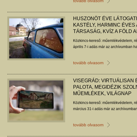
tovább olvasom
HUSZONÖT ÉVE LÁTOGAT
KASTÉLY, HARMINC ÉVES
TÁRSASÁG, KVÍZ A FÖLD 
Közkincs-kereső: műemlékvédelem, ré
április 7-i adás már az archívumban ha
tovább olvasom
VISEGRÁD: VIRTUÁLISAN 
PALOTA, MEGIDÉZIK SZOL
MŰEMLÉKEK, VILÁGNAP
Közkincs-kereső: műemlékvédelem, ré
március 31-i adás már az archívumban
tovább olvasom