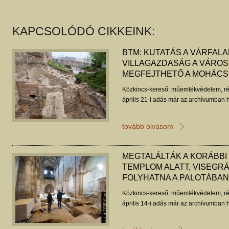
KAPCSOLÓDÓ CIKKEINK:
BTM: KUTATÁS A VÁRFALA
VILLAGAZDASÁG A VÁROS
MEGFEJTHETŐ A MOHÁCS
Közkincs-kereső: műemlékvédelem, ré
április 21-i adás már az archívumban h
tovább olvasom
MEGTALÁLTÁK A KORÁBBI 
TEMPLOM ALATT, VISEGRÁ
FOLYHATNA A PALOTÁBAN
Közkincs-kereső: műemlékvédelem, ré
április 14-i adás már az archívumban h