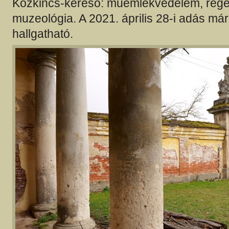
Közkincs-kereső: műemlékvédelem, régé
muzeológia. A 2021. április 28-i adás m
hallgatható.