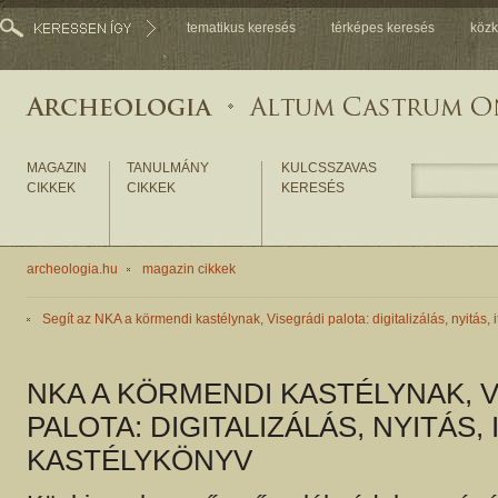
tematikus keresés
térképes keresés
közk
MAGAZIN
TANULMÁNY
KULCSSZAVAS
CIKKEK
CIKKEK
KERESÉS
archeologia.hu
magazin cikkek
Segít az NKA a körmendi kastélynak, Visegrádi palota: digitalizálás, nyitás, i
NKA A KÖRMENDI KASTÉLYNAK, 
PALOTA: DIGITALIZÁLÁS, NYITÁS, 
KASTÉLYKÖNYV