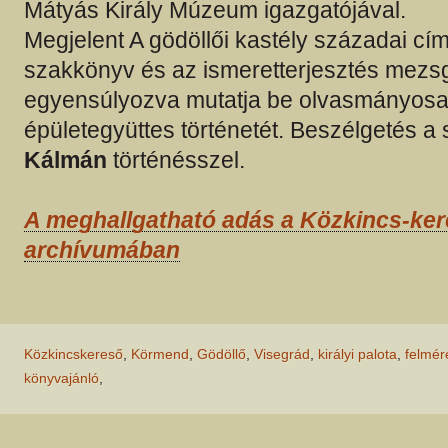
Mátyás Király Múzeum igazgatójával.
Megjelent A gödöllői kastély századai cí
szakkönyv és az ismeretterjesztés mezs
egyensúlyozva mutatja be olvasmányosa
épületegyüttes történetét. Beszélgetés a
Kálmán
történésszel.
A meghallgatható adás a Közkincs-ke
archívumában
Közkincskereső
,
Körmend
,
Gödöllő
,
Visegrád
,
királyi palota
,
felmér
könyvajánló
,