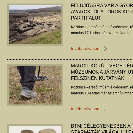
FELÚJÍTÁSRA VÁR A GYŐR
AVAROKTÓL A TÖRÖK KORI
PARTI FALUT
Közkincs-kereső: műemlékvédelem, ré
március 17-i adás már az archívumban
tovább olvasom
MARGIT KÖRÚT: VÉGET ÉR
MÚZEUMOK A JÁRVÁNY UT
FELSZÍNEN KUTATNAK
Közkincs-kereső: műemlékvédelem, ré
március 10-i adás már az archívumban
tovább olvasom
BTM: CÉLEGYENESBEN A 
SZARMATÁK VILÁGA, ÚJ 