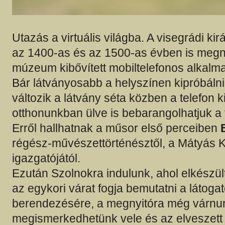
Utazás a virtuális világba. A visegrádi kir
az 1400-as és az 1500-as évben is megn
múzeum kibővített mobiltelefonos alkalm
Bár látványosabb a helyszínen kipróbáln
változik a látvány séta közben a telefon ki
otthonunkban ülve is bebarangolhatjuk a v
Erről hallhatnak a műsor első perceiben
régész-művészettörténésztől, a Mátyás 
igazgatójától.
Ezután Szolnokra indulunk, ahol elkészült
az egykori várat fogja bemutatni a látogat
berendezésére, a megnyitóra még várnun
megismerkedhetünk vele és az elveszett v