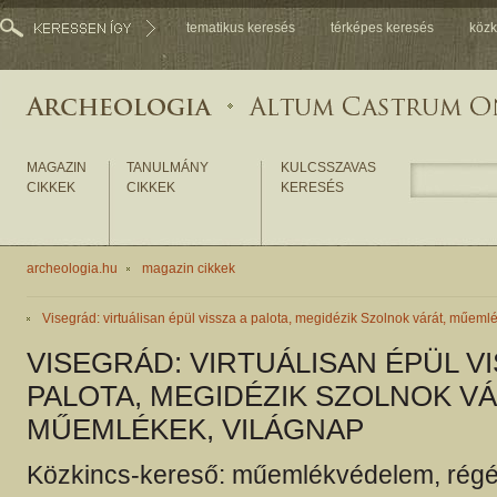
tematikus keresés
térképes keresés
közk
MAGAZIN
TANULMÁNY
KULCSSZAVAS
CIKKEK
CIKKEK
KERESÉS
archeologia.hu
magazin cikkek
Visegrád: virtuálisan épül vissza a palota, megidézik Szolnok várát, műeml
VISEGRÁD: VIRTUÁLISAN ÉPÜL VI
PALOTA, MEGIDÉZIK SZOLNOK VÁ
MŰEMLÉKEK, VILÁGNAP
Közkincs-kereső: műemlékvédelem, régé