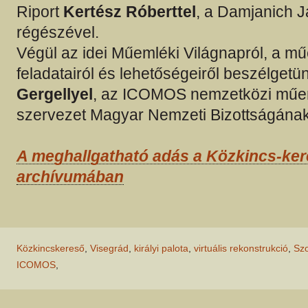
Riport
Kertész Róberttel
, a Damjanich
régészével.
Végül az idei Műemléki Világnapról, a 
feladatairól és lehetőségeiről beszélget
Gergellyel
, az ICOMOS nemzetközi mű
szervezet Magyar Nemzeti Bizottságának
A meghallgatható adás a Közkincs-ke
archívumában
Közkincskereső
,
Visegrád
,
királyi palota
,
virtuális rekonstrukció
,
Sz
ICOMOS
,