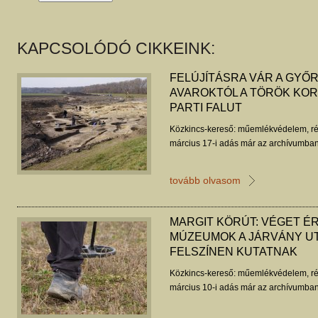
KAPCSOLÓDÓ CIKKEINK:
FELÚJÍTÁSRA VÁR A GYŐR
AVAROKTÓL A TÖRÖK KORI
PARTI FALUT
Közkincs-kereső: műemlékvédelem, ré
március 17-i adás már az archívumban
tovább olvasom
MARGIT KÖRÚT: VÉGET ÉR
MÚZEUMOK A JÁRVÁNY UT
FELSZÍNEN KUTATNAK
Közkincs-kereső: műemlékvédelem, ré
március 10-i adás már az archívumban