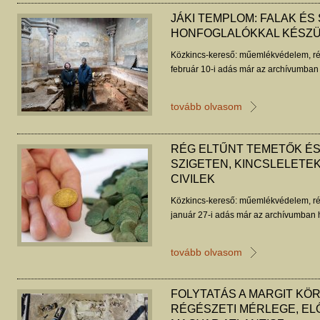
JÁKI TEMPLOM: FALAK ÉS
HONFOGLALÓKKAL KÉSZ
Közkincs-kereső: műemlékvédelem, ré
február 10-i adás már az archívumban 
tovább olvasom
RÉG ELTŰNT TEMETŐK ÉS 
SZIGETEN, KINCSLELETEK
CIVILEK
Közkincs-kereső: műemlékvédelem, ré
január 27-i adás már az archívumban h
tovább olvasom
FOLYTATÁS A MARGIT KÖR
RÉGÉSZETI MÉRLEGE, EL