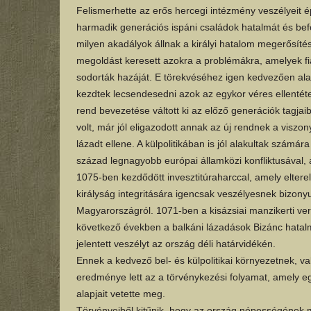
Felismerhette az erős hercegi intézmény veszélyeit é
harmadik generációs ispáni családok hatalmát és befo
milyen akadályok állnak a királyi hatalom megerősítés
megoldást keresett azokra a problémákra, amelyek fi
sodorták hazáját. E törekvéséhez igen kedvezően al
kezdtek lecsendesedni azok az egykor véres ellentéte
rend bevezetése váltott ki az előző generációk tagjai
volt, már jól eligazodott annak az új rendnek a viszo
lázadt ellene. A külpolitikában is jól alakultak számá
század legnagyobb európai államközi konfliktusával,
1075-ben kezdődött invesztitúraharccal, amely eltere
királyság integritására igencsak veszélyesnek bizony
Magyarországról. 1071-ben a kisázsiai manzikerti veres
következő években a balkáni lázadások Bizánc hatal
jelentett veszélyt az ország déli határvidékén.
Ennek a kedvező bel- és külpolitikai környezetnek, v
eredménye lett az a törvénykezési folyamat, amely egy
alapjait vetette meg.
Törvényeiből kitűnik, hogy az ország népességének 