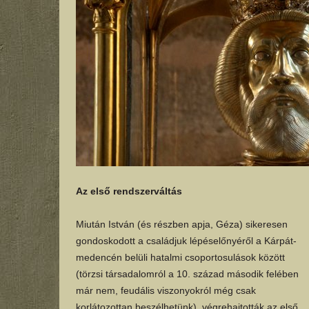
Az első rendszerváltás
Miután István (és részben apja, Géza) sikeresen
gondoskodott a családjuk lépéselőnyéről a Kárpát-
medencén belüli hatalmi csoportosulások között
(törzsi társadalomról a 10. század második felében
már nem, feudális viszonyokról még csak
korlátozottan beszélhetünk), végrehajtották az első