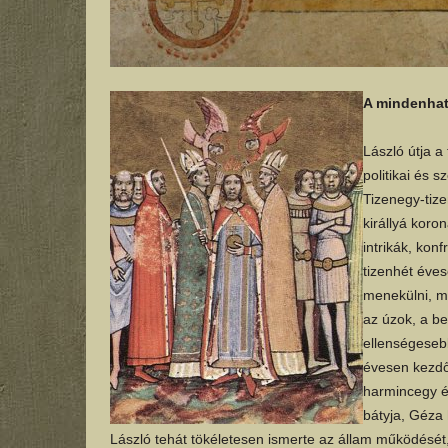
A mindenhat
László útja a
politikai és s
Tizenegy-tize
királlyá koron
intrikák, kon
tizenhét éves
menekülni, mi
az úzok, a be
ellenségeseb
évesen kezdőd
harmincegy év
bátyja, Géza 
László tehát tökéletesen ismerte az állam működését, t