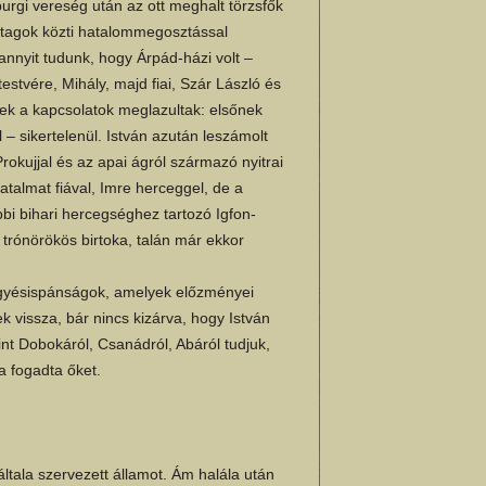
rgi vereség után az ott meghalt törzsfők
ádtagok közti hatalommegosztással
 annyit tudunk, hogy Árpád-házi volt –
estvére, Mihály, majd fiai, Szár László és
zek a kapcsolatok meglazultak: elsőnek
 – sikertelenül. István azután leszámolt
Prokujjal és az apai ágról származó nyitrai
talmat fiával, Imre herceggel, de a
bi bihari hercegséghez tartozó Igfon-
 trónörökös birtoka, talán már ekkor
egyésispánságok, amelyek előzményei
 vissza, bár nincs kizárva, hogy István
nt Dobokáról, Csanádról, Abáról tudjuk,
 fogadta őket.
ltala szervezett államot. Ám halála után