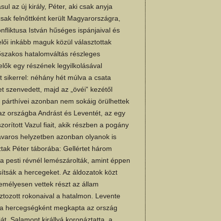
l az új király, Péter, aki csak anyja
csak felnőttként került Magyarországra,
nfliktusa István hűséges ispánjaival és
elői inkább maguk közül választottak
őszakos hatalomváltás részleges
elők egy részének legyilkolásával
t sikerrel: néhány hét múlva a csata
t szenvedett, majd az „övéiˮ kezétől
er párthívei azonban nem sokáig örülhettek
az országba Andrást és Leventét, az egy
rított Vazul fiait, akik részben a pogány
zavaros helyzetben azonban olyanok is
ztak Péter táborába: Gellértet három
a pesti révnél lemészárolták, amint éppen
sítsák a hercegeket. Az áldozatok közt
zemélyesen vettek részt az állam
ztozott rokonaival a hatalmon. Levente
éla hercegségként megkapta az ország
át, Salamont királlyá koronáztatta, a