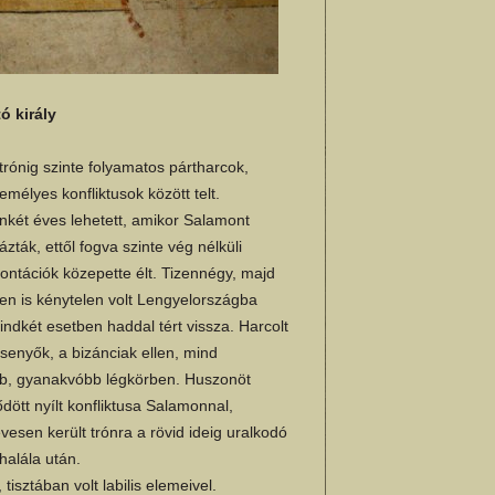
ó király
 trónig szinte folyamatos pártharcok,
zemélyes konfliktusok között telt.
nkét éves lehetett, amikor Salamont
ázták, ettől fogva szinte vég nélküli
frontációk közepette élt. Tizennégy, majd
en is kénytelen volt Lengyelországba
ndkét esetben haddal tért vissza. Harcolt
senyők, a bizánciak ellen, mind
b, gyanakvóbb légkörben. Huszonöt
ött nyílt konfliktusa Salamonnal,
esen került trónra a rövid ideig uralkodó
halála után.
isztában volt labilis elemeivel.