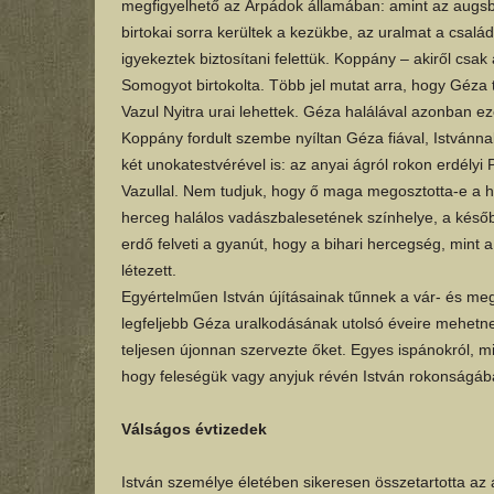
megfigyelhető az Árpádok államában: amint az augsbu
birtokai sorra kerültek a kezükbe, az uralmat a csal
igyekeztek biztosítani felettük. Koppány – akiről csak
Somogyot birtokolta. Több jel mutat arra, hogy Géza t
Vazul Nyitra urai lehettek. Géza halálával azonban e
Koppány fordult szembe nyíltan Géza fiával, Istvánnal
két unokatestvérével is: az anyai ágról rokon erdélyi 
Vazullal. Nem tudjuk, hogy ő maga megosztotta-e a ha
herceg halálos vadászbalesetének színhelye, a későb
erdő felveti a gyanút, hogy a bihari hercegség, mint a
létezett.
Egyértelműen István újításainak tűnnek a vár- és m
legfeljebb Géza uralkodásának utolsó éveire mehetnek
teljesen újonnan szervezte őket. Egyes ispánokról, mi
hogy feleségük vagy anyjuk révén István rokonságába
Válságos évtizedek
István személye életében sikeresen összetartotta az á