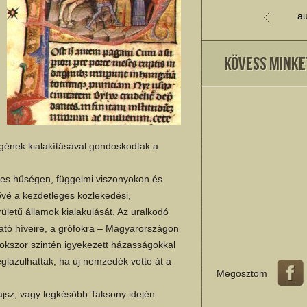
au
gének kialakításával gondoskodtak a
yes hűségen, függelmi viszonyokon és
ővé a kezdetleges közlekedési,
erületű államok kialakulását. Az uralkodó
ható híveire, a grófokra – Magyarországon
okszor szintén igyekezett házasságokkal
lazulhattak, ha új nemzedék vette át a
Megosztom
ajsz, vagy legkésőbb Taksony idején