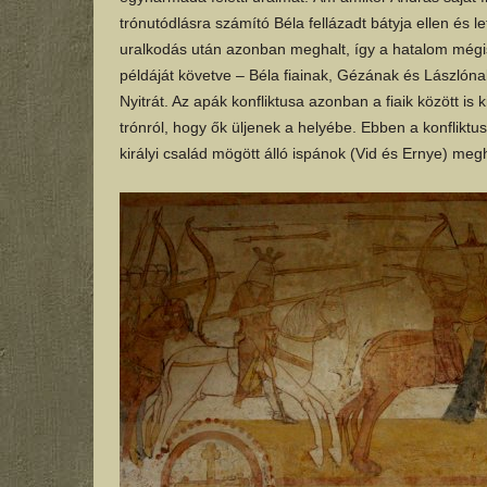
trónutódlásra számító Béla fellázadt bátyja ellen és le
uralkodás után azonban meghalt, így a hatalom mégis 
példáját követve – Béla fiainak, Gézának és Lászlóna
Nyitrát. Az apák konfliktusa azonban a fiaik között is
trónról, hogy ők üljenek a helyébe. Ebben a konfliktu
királyi család mögött álló ispánok (Vid és Ernye) me