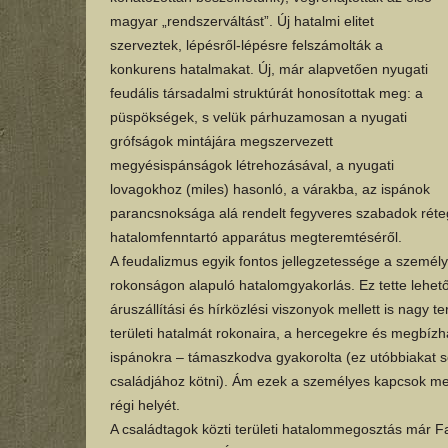
magyar „rendszerváltást”. Új hatalmi elitet
szerveztek, lépésről-lépésre felszámolták a
konkurens hatalmakat. Új, már alapvetően nyugati
feudális társadalmi struktúrát honosítottak meg: a
püspökségek, s velük párhuzamosan a nyugati
grófságok mintájára megszervezett
megyésispánságok létrehozásával, a nyugati
lovagokhoz (miles) hasonló, a várakba, az ispánok
parancsnoksága alá rendelt fegyveres szabadok réte
hatalomfenntartó apparátus megteremtéséről.
A feudalizmus egyik fontos jellegzetessége a személ
rokonságon alapuló hatalomgyakorlás. Ez tette lehet
áruszállítási és hírközlési viszonyok mellett is nagy t
területi hatalmát rokonaira, a hercegekre és megbíz
ispánokra – támaszkodva gyakorolta (ez utóbbiakat s
családjához kötni). Ám ezek a személyes kapcsok meg
régi helyét.
A családtagok közti területi hatalommegosztás már F