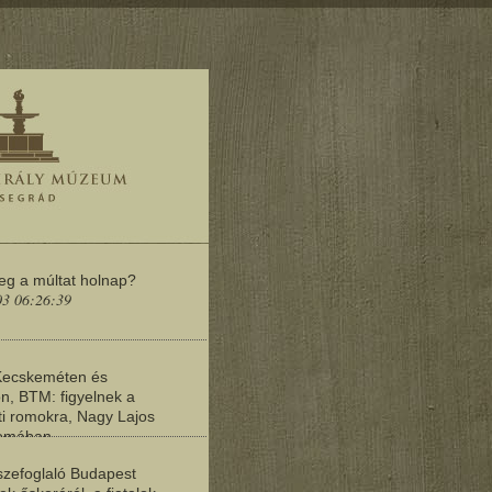
meg a múltat holnap?
03 06:26:39
Kecskeméten és
n, BTM: figyelnek a
i romokra, Nagy Lajos
yomában
03 06:20:19
zefoglaló Budapest