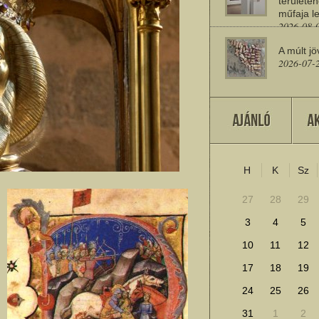
területén
műfaja le
2026-08-
A múlt jö
2026-07-
Miért sz
2026-07-
H
K
Sz
További cikkek megje
27
28
29
3
4
5
10
11
12
17
18
19
24
25
26
31
1
2