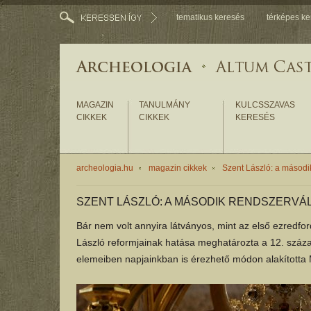
tematikus keresés
térképes ke
MAGAZIN
TANULMÁNY
KULCSSZAVAS
CIKKEK
CIKKEK
KERESÉS
archeologia.hu
magazin cikkek
Szent László: a másodi
SZENT LÁSZLÓ: A MÁSODIK RENDSZERVÁ
Bár nem volt annyira látványos, mint az első ezredf
László reformjainak hatása meghatározta a 12. század 
elemeiben napjainkban is érezhető módon alakította