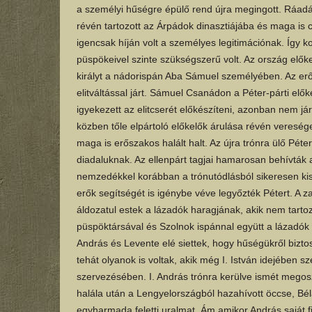
a személyi hűségre épülő rend újra megingott. Ráadásu
révén tartozott az Árpádok dinasztiájába és maga is 
igencsak híján volt a személyes legitimációnak. Így ko
püspökeivel szinte szükségszerű volt. Az ország elők
királyt a nádorispán Aba Sámuel személyében. Az er
elitváltással járt. Sámuel Csanádon a Péter-párti elők
igyekezett az elitcserét előkészíteni, azonban nem jár
közben tőle elpártoló előkelők árulása révén veresége
maga is erőszakos halált halt. Az újra trónra ülő Pét
diadaluknak. Az ellenpárt tagjai hamarosan behívták 
nemzedékkel korábban a trónutódlásból sikeresen kiszo
erők segítségét is igénybe véve legyőzték Pétert. A 
áldozatul estek a lázadók haragjának, akik nem tarto
püspöktársával és Szolnok ispánnal együtt a lázadók 
András és Levente elé siettek, hogy hűségükről bizto
tehát olyanok is voltak, akik még I. István idejében s
szervezésében. I. András trónra kerülve ismét megos
halála után a Lengyelországból hazahívott öccse, B
egyharmada feletti uralmat. Ám amikor András saját fi