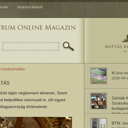
resés
közkincs-kereső
k rendszerváltás
Ki őrzi 
2026-08-
LTÁS
orduló táján végbement átmenet, Szent
Szkíták 
belpolitikai viszonyait is, sőt egyes
Szolnoko
 Magyarország történelmét.
budapest
király n
2026-08-
BTM: öss