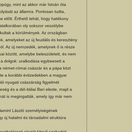
ppúgy, mint az akkor már István óta
lyását az államra. Pontosan tudta,
e előtt. Érthető tehát, hogy hatékony
atalkorában oly sokszor veszélybe
akultak a körülmények. Az országban
k, amelyeket az új feudális és keresztény
ból. Az új nemzedék, amelynek ő is része
nyai között, amelybe beleszületett, és nem
ra a dolgok: uralkodása egybeesett a
 a német-római császár és a pápa közt
lte a korábbi évtizedekben a magyar
uló nyugati császárság figyelmét
ég és a dél-itáliai Bari eleste, majd a
mát is megingatták, amely így már nem
alamint László személyiségének
 új hatalmi és társadalmi struktúra
meghatározó részét kitevő szabadok