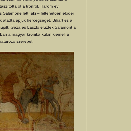
taszította őt a trónról. Három évi
Salamoné lett, aki – feltehetően elődei
k átadta apjuk hercegségét, Bihart és a
 kiújult: Géza és László elűzték Salamont a
sban a magyar krónika külön kiemeli a
ghatározó szerepét.