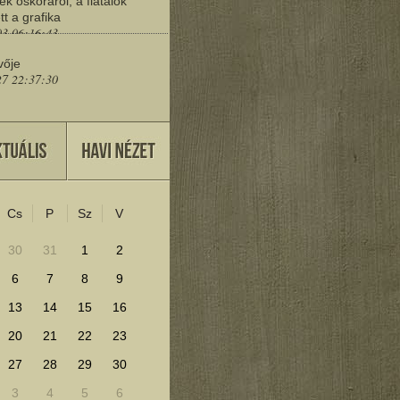
ek őskoráról, a fiatalok
tt a grafika
03 06:16:43
vője
27 22:37:30
eresd a műemlékeket?
25 11:30:41
Cs
P
Sz
V
lenítéséhez kattints ide!
30
31
1
2
6
7
8
9
13
14
15
16
20
21
22
23
27
28
29
30
3
4
5
6