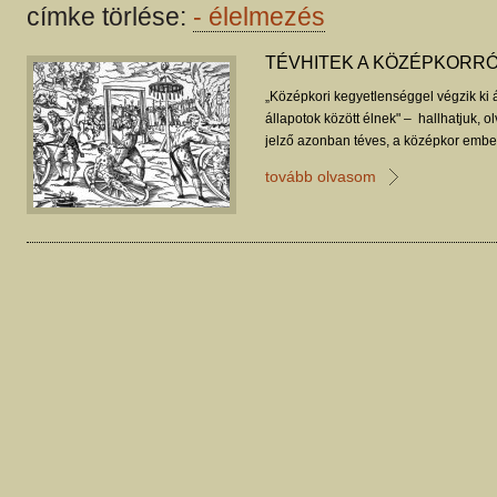
címke törlése:
-
élelmezés
TÉVHITEK A KÖZÉPKORR
„Középkori kegyetlenséggel végzik ki á
állapotok között élnek" – hallhatjuk, 
jelző azonban téves, a középkor ember
mint a többség gondolná. Kis csokor a
tovább olvasom