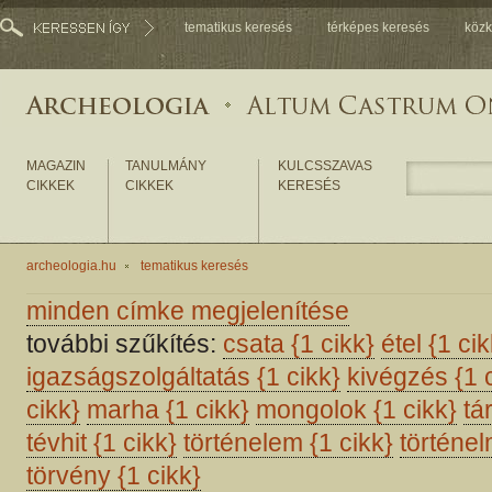
tematikus keresés
térképes keresés
közk
MAGAZIN
TANULMÁNY
KULCSSZAVAS
CIKKEK
CIKKEK
KERESÉS
archeologia.hu
tematikus keresés
minden címke megjelenítése
további szűkítés:
csata
{1 cikk}
étel
{1 cik
igazságszolgáltatás
{1 cikk}
kivégzés
{1 
cikk}
marha
{1 cikk}
mongolok
{1 cikk}
tá
tévhit
{1 cikk}
történelem
{1 cikk}
történel
törvény
{1 cikk}