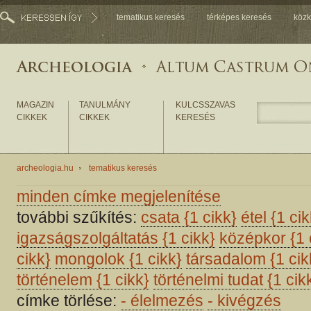
tematikus keresés
térképes keresés
közk
MAGAZIN
TANULMÁNY
KULCSSZAVAS
CIKKEK
CIKKEK
KERESÉS
archeologia.hu
tematikus keresés
minden címke megjelenítése
további szűkítés:
csata
{1 cikk}
étel
{1 cik
igazságszolgáltatás
{1 cikk}
középkor
{1 
cikk}
mongolok
{1 cikk}
társadalom
{1 cik
történelem
{1 cikk}
történelmi tudat
{1 cik
címke törlése:
-
élelmezés
-
kivégzés