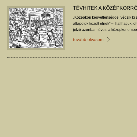
TÉVHITEK A KÖZÉPKORR
„Középkori kegyetlenséggel végzik ki á
állapotok között élnek" – hallhatjuk, 
jelző azonban téves, a középkor ember
mint a többség gondolná. Kis csokor a
tovább olvasom