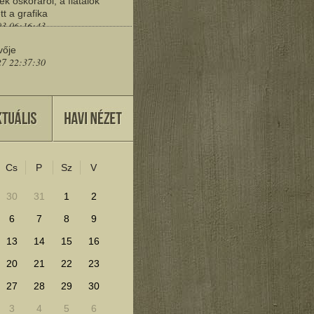
ek őskoráról, a fiatalok
tt a grafika
03 06:16:43
vője
27 22:37:30
eresd a műemlékeket?
25 11:30:41
Cs
P
Sz
V
lenítéséhez kattints ide!
30
31
1
2
6
7
8
9
13
14
15
16
20
21
22
23
27
28
29
30
3
4
5
6