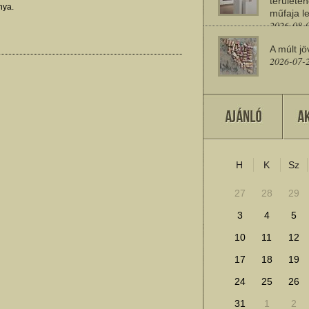
területén
nya.
műfaja le
2026-08-
A múlt jö
2026-07-
Miért sz
2026-07-
H
K
Sz
További cikkek megje
27
28
29
3
4
5
10
11
12
17
18
19
24
25
26
31
1
2