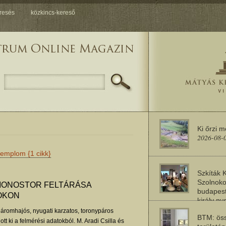
resés
közkincs-kereső
Ki őrzi 
2026-08-
templom
{1 cikk}
Szkíták 
Szolnoko
MONOSTOR FELTÁRÁSA
budapest
OKON
király n
2026-08-
áromhajós, nyugati karzatos, toronypáros
BTM: öss
t ki a felmérési adatokból. M. Aradi Csilla és