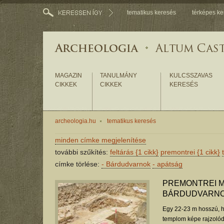
tematikus keresés
térképes ke
MAGAZIN
TANULMÁNY
KULCSSZAVAS
CIKKEK
CIKKEK
KERESÉS
archeologia.hu
tematikus keresés
minden címke megjelenítése
további szűkítés:
feltárás
{1 cikk}
premontrei
{1 cikk}
címke törlése:
-
Bárdudvarnok
-
apátság
PREMONTREI 
BÁRDUDVARN
Egy 22-23 m hosszú, h
templom képe rajzolódot