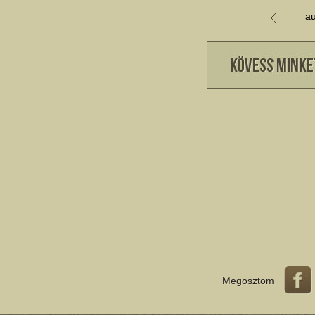
au
Megosztom