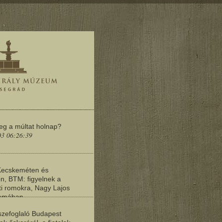
meg a múltat holnap?
03 06:26:39
Kecskeméten és
n, BTM: figyelnek a
i romokra, Nagy Lajos
yomában
03 06:20:19
zefoglaló Budapest