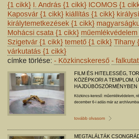
{1 cikk}
I. András
{1 cikk}
ICOMOS
{1 cik
Kaposvár
{1 cikk}
kiállítás
{1 cikk}
királys
királytemetkezések
{1 cikk}
magyarságku
Mohácsi csata
{1 cikk}
műemlékvédele
Szigetvár
{1 cikk}
temető
{1 cikk}
Tihany
várkutatás
{1 cikk}
címke törlése:
-
Közkincskereső
-
falkuta
FILM ÉS HITELESSÉG, T
KÖZÉPKORI A TEMPLOM, Ú
HAJDÚBÖSZÖRMÉNYBEN
Közkincs-kereső: műemlékvédelem, ré
december 6-i adás már az archívumban
tovább olvasom
MEGTALÁLTÁK CSONGRÁD