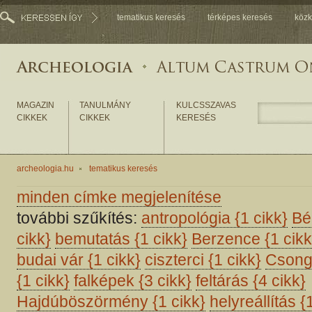
tematikus keresés
térképes keresés
közk
MAGAZIN
TANULMÁNY
KULCSSZAVAS
CIKKEK
CIKKEK
KERESÉS
archeologia.hu
tematikus keresés
minden címke megjelenítése
további szűkítés:
antropológia
{1 cikk}
Bé
cikk}
bemutatás
{1 cikk}
Berzence
{1 cikk
budai vár
{1 cikk}
ciszterci
{1 cikk}
Cson
{1 cikk}
falképek
{3 cikk}
feltárás
{4 cikk}
Hajdúböszörmény
{1 cikk}
helyreállítás
{