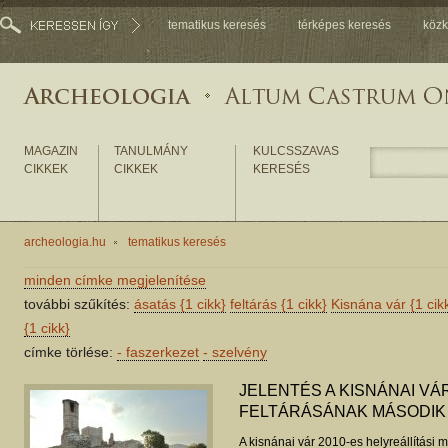
tematikus keresés
térképes keresés
közk
MAGAZIN
TANULMÁNY
KULCSSZAVAS
CIKKEK
CIKKEK
KERESÉS
archeologia.hu
tematikus keresés
minden címke megjelenítése
további szűkítés:
ásatás
{1 cikk}
feltárás
{1 cikk}
Kisnána vár
{1 cik
{1 cikk}
címke törlése:
-
faszerkezet
-
szelvény
JELENTÉS A KISNÁNAI VÁR
FELTÁRÁSÁNAK MÁSODIK
A kisnánai vár 2010-es helyreállítás