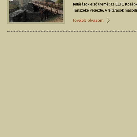
feltárások első ütemét az ELTE Középk
Tanszéke végezte. A feltárások másod
Múzeumok megbízásból mi vezettük.
tovább olvasom