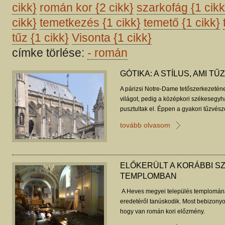
cikk}
román kor
{2 cikk}
szarkofág
{1 cikk
cikk}
temetkezés
{1 cikk}
temető
{1 cikk}
tűz
{1 cikk}
Visonta
{1 cikk}
címke törlése:
-
román
GÓTIKA: A STÍLUS, AMI T
A párizsi Notre-Dame tetőszerkezeté
világot, pedig a középkori székesegy
pusztultak el. Éppen a gyakori tűzvész
innovációra késztették az építőmesterek
tovább olvasom
gótika születéséhez vezettek.
ELŐKERÜLT A KORÁBBI SZ
TEMPLOMBAN
A Heves megyei település templomána
eredetéről tanúskodik. Most bebizonyos
hogy van román kori előzmény.