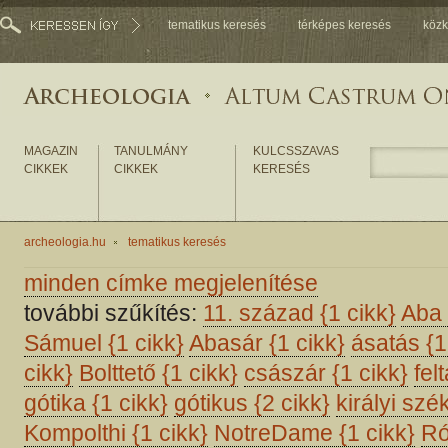
tematikus keresés
térképes keresés
közk
MAGAZIN
TANULMÁNY
KULCSSZAVAS
CIKKEK
CIKKEK
KERESÉS
archeologia.hu
tematikus keresés
minden címke megjelenítése
további szűkítés:
11. század
{1 cikk}
Aba
Sámuel
{1 cikk}
Abasár
{1 cikk}
ásatás
{1
cikk}
Bolttető
{1 cikk}
császár
{1 cikk}
fel
gótika
{1 cikk}
gótikus
{2 cikk}
királyi sz
Kompolthi
{1 cikk}
NotreDame
{1 cikk}
Ró