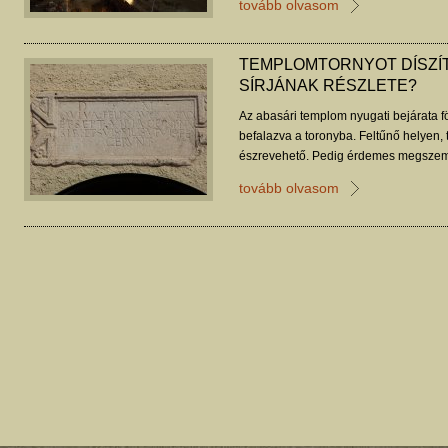
tovább olvasom
TEMPLOMTORNYOT DÍSZÍT
SÍRJÁNAK RÉSZLETE?
Az abasári templom nyugati bejárata fö
befalazva a toronyba. Feltűnő helyen,
észrevehető. Pedig érdemes megszeml
szarkofág részlete.
tovább olvasom