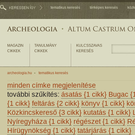
tematikus keresés
térképes keresés
közk
MAGAZIN
TANULMÁNY
KULCSSZAVAS
CIKKEK
CIKKEK
KERESÉS
archeologia.hu
tematikus keresés
minden címke megjelenítése
további szűkítés:
ásatás
{1 cikk}
Bugac
{
{1 cikk}
feltárás
{2 cikk}
könyv
{1 cikk}
kö
Közkincskereső
{3 cikk}
kutatás
{1 cikk}
Nyíregyháza
{1 cikk}
régészet
{1 cikk}
Ré
Hírügynökség
{1 cikk}
tatárjárás
{1 cikk}