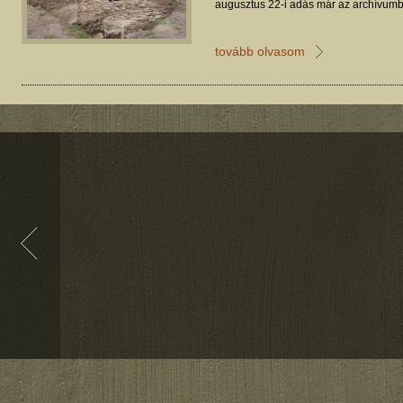
augusztus 22-i adás már az archívumb
tovább olvasom