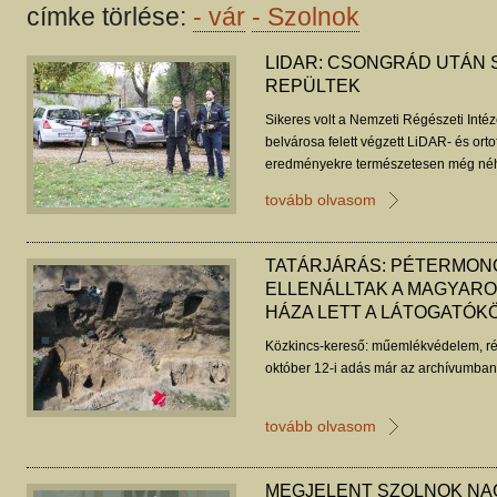
címke törlése:
-
vár
-
Szolnok
LIDAR: CSONGRÁD UTÁN 
REPÜLTEK
Sikeres volt a Nemzeti Régészeti Inté
belvárosa felett végzett LiDAR- és orto
eredményekre természetesen még néhá
várni kell - tudósította a Régészeti Hí
tovább olvasom
TATÁRJÁRÁS: PÉTERMON
ELLENÁLLTAK A MAGYAROK
HÁZA LETT A LÁTOGATÓK
Közkincs-kereső: műemlékvédelem, ré
október 12-i adás már az archívumban 
tovább olvasom
MEGJELENT SZOLNOK N