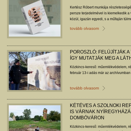
Kertész Róbert munkája részletességé
persze terjedelmével is kiemelkedik a
közül, igazán egyedi, s a műfaján túl
tartó kötet.
tovább olvasom
POROSZLÓ: FELÚJÍTJÁK A
ÍGY MUTATJÁK MEG A LÁ
Közkincs-kereső: műemlékvédelem, ré
február 13-i adás már az archívumban 
tovább olvasom
KÉTÉVES A SZOLNOKI RE
IS VÁRNAK NYÍREGYHÁZÁ
DOMBÓVÁRON
Közkincs-kereső: műemlékvédelem, ré