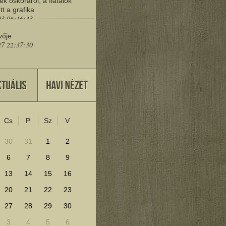
ek őskoráról, a fiatalok
tt a grafika
03 06:16:43
vője
27 22:37:30
eresd a műemlékeket?
25 11:30:41
Cs
P
Sz
V
lenítéséhez kattints ide!
30
31
1
2
6
7
8
9
13
14
15
16
20
21
22
23
27
28
29
30
3
4
5
6