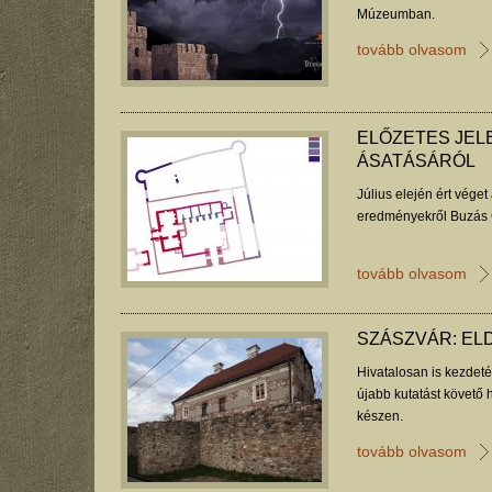
Múzeumban.
tovább olvasom
ELŐZETES JELE
ÁSATÁSÁRÓL
Július elején ért véget
eredményekről Buzás 
tovább olvasom
SZÁSZVÁR: EL
Hivatalosan is kezdet
újabb kutatást követő 
készen.
tovább olvasom