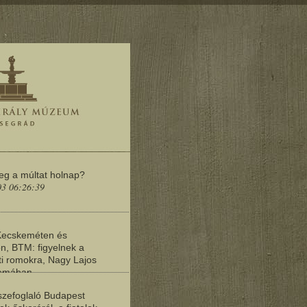
meg a múltat holnap?
03 06:26:39
Kecskeméten és
n, BTM: figyelnek a
i romokra, Nagy Lajos
yomában
03 06:20:19
zefoglaló Budapest