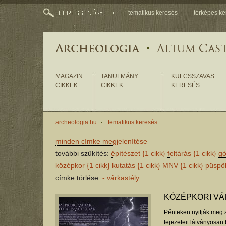
tematikus keresés
térképes ke
MAGAZIN
TANULMÁNY
KULCSSZAVAS
CIKKEK
CIKKEK
KERESÉS
archeologia.hu
tematikus keresés
minden címke megjelenítése
további szűkítés:
építészet
{1 cikk}
feltárás
{1 cikk}
gó
középkor
{1 cikk}
kutatás
{1 cikk}
MNV
{1 cikk}
püsp
címke törlése:
-
várkastély
KÖZÉPKORI VÁ
Pénteken nyitják meg a
fejezeteit látványosan 