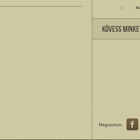
au
Megosztom