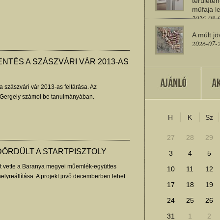
területén
műfaja le
2026-08-
A múlt jö
2026-07-
NTÉS A SZÁSZVÁRI VÁR 2013-AS
Miért sz
2026-07-
 a szászvári vár 2013-as feltárása. Az
Gergely számol be tanulmányában.
H
K
Sz
További cikkek megje
27
28
29
DÖRDÜLT A STARTPISZTOLY
3
4
5
ét vette a Baranya megyei műemlék-együttes
10
11
12
helyreállítása. A projekt jövő decemberben lehet
17
18
19
24
25
26
31
1
2