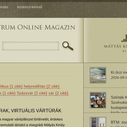
resés
közkincs-kereső
Ki őrzi 
2026-08-
tikus
{1 cikk}
helyreállítás
{2 cikk}
ök
{1 cikk}
Szászvár
{2 cikk}
vár
{2 cikk}
Szkíták 
Szolnoko
budapest
RAK, VIRTUÁLIS VÁRTÚRÁK
király n
2026-08-
 magyar várépítészet történetét, érdekes
BTM: öss
bemutató tárlatot a visegrádi Mátyás Király