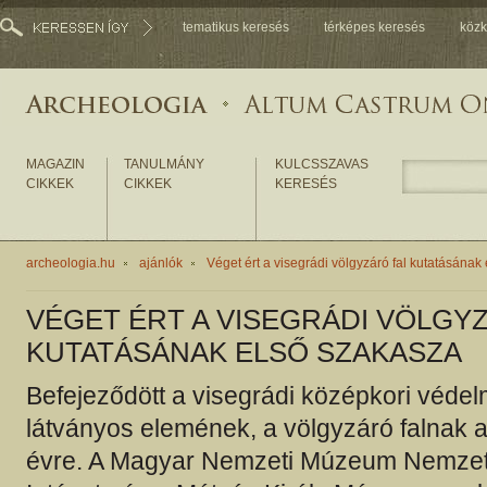
tematikus keresés
térképes keresés
közk
MAGAZIN
TANULMÁNY
KULCSSZAVAS
CIKKEK
CIKKEK
KERESÉS
archeologia.hu
ajánlók
Véget ért a visegrádi völgyzáró fal kutatásának
VÉGET ÉRT A VISEGRÁDI VÖLGY
KUTATÁSÁNAK ELSŐ SZAKASZA
Befejeződött a visegrádi középkori véde
látványos elemének, a völgyzáró falnak a
évre. A Magyar Nemzeti Múzeum Nemzet