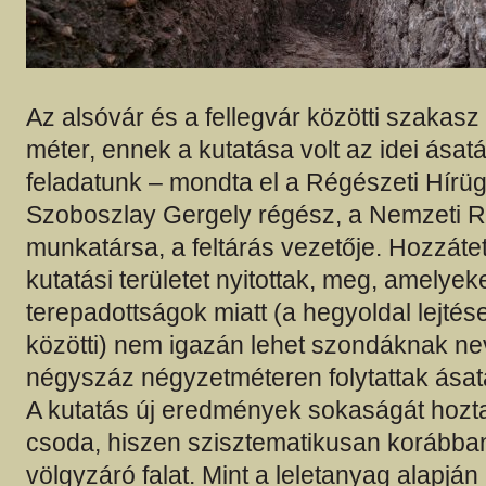
Az alsóvár és a fellegvár közötti szakas
méter, ennek a kutatása volt az idei ásat
feladatunk – mondta el a Régészeti Hír
Szoboszlay Gergely régész, a Nemzeti Ré
munkatársa, a feltárás vezetője. Hozzátet
kutatási területet nyitottak, meg, amelyek
terepadottságok miatt (a hegyoldal lejtés
közötti) nem igazán lehet szondáknak ne
négyszáz négyzetméteren folytattak ásat
A kutatás új eredmények sokaságát hozta
csoda, hiszen szisztematikusan korábba
völgyzáró falat. Mint a leletanyag alapján 