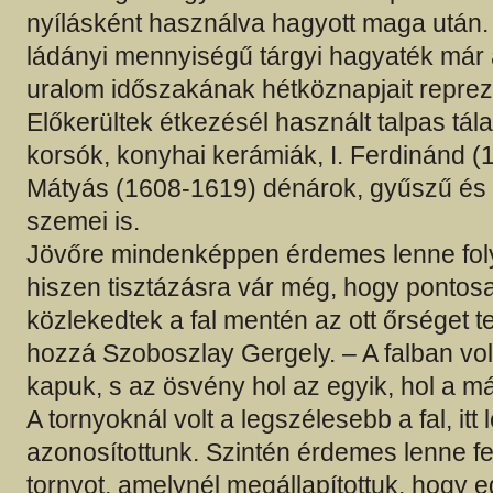
nyílásként használva hagyott maga után.
ládányi mennyiségű tárgyi hagyaték már
uralom időszakának hétköznapjait repreze
Előkerültek étkezésél használt talpas tála
korsók, konyhai kerámiák, I. Ferdinánd (1
Mátyás (1608-1619) dénárok, gyűszű és 
szemei is.
Jövőre mindenképpen érdemes lenne folyt
hiszen tisztázásra vár még, hogy ponto
közlekedtek a fal mentén az ott őrséget tel
hozzá Szoboszlay Gergely. – A falban vol
kapuk, s az ösvény hol az egyik, hol a más
A tornyoknál volt a legszélesebb a fal, itt 
azonosítottunk. Szintén érdemes lenne fel
tornyot, amelynél megállapítottuk, hogy 