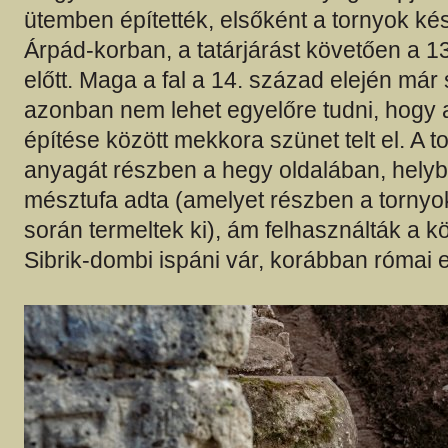
ütemben építették, elsőként a tornyok ké
Árpád-korban, a tatárjárást követően a 1
előtt. Maga a fal a 14. század elején már s
azonban nem lehet egyelőre tudni, hogy a
építése között mekkora szünet telt el. A t
anyagát részben a hegy oldalában, hely
mésztufa adta (amelyet részben a torny
során termeltek ki), ám felhasználták a k
Sibrik-dombi ispáni vár, korábban római e