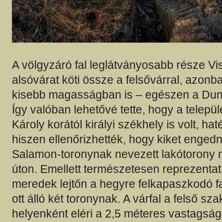
A völgyzáró fal leglátványosabb része V
alsóvárat köti össze a felsővárral, azonba
kisebb magasságban is – egészen a Duna 
Így valóban lehetővé tette, hogy a települé
Károly korától királyi székhely is volt, ha
hiszen ellenőrizhették, hogy kiket enged
Salamon-toronynak nevezett lakótorony m
úton. Emellett természetesen reprezentatív
meredek lejtőn a hegyre felkapaszkodó fal
ott álló két toronynak. A várfal a felső sz
helyenként eléri a 2,5 méteres vastagság