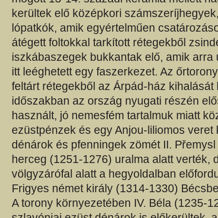
kerültek elő középkori számszeríjhegyek
lópatkók, amik egyértelműen csatározáso
átégett foltokkal tarkított rétegekből zsind
iszkábaszegek bukkantak elő, amik arra 
itt leéghetett egy faszerkezet. Az őrtoro
feltárt rétegekből az Árpád-ház kihalását
időszakban az ország nyugati részén elős
használt, jó nemesfém tartalmuk miatt kö
ezüstpénzek és egy Anjou-liliomos veret k
dénárok és pfenningek zömét II. Přemysl 
herceg (1251-1276) uralma alatt verték, 
völgyzárófal alatt a hegyoldalban előfordul
Frigyes német király (1314-1330) Bécsben
A torony környezetében IV. Béla (1235-12
szlavóniai ezüst dénárok is előkerültek, 