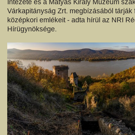
Intézete és a Mátyás Király Múzeum sza
Várkapitányság Zrt. megbízásából tárják 
középkori emlékeit - adta hírül az NRI Ré
Hírügynöksége.