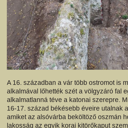
A 16. században a vár több ostromot is me
alkalmával lőhették szét a völgyzáró fal e
alkalmatlanná téve a katonai szerepre. M
16-17. század békésebb éveire utalnak az
amiket az alsóvárba beköltöző oszmán hó
lakosság az egyik korai kitörőkaput szem