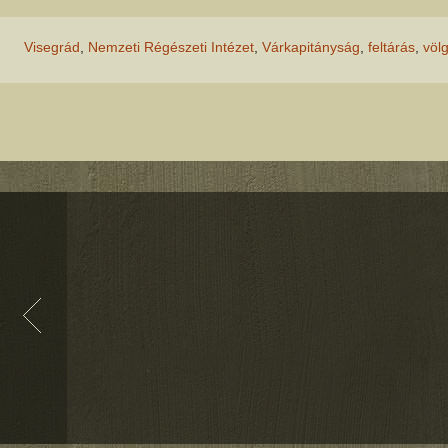
Visegrád
,
Nemzeti Régészeti Intézet
,
Várkapitányság
,
feltárás
,
völ