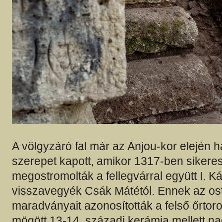
A völgyzáró fal már az Anjou-kor elején 
szerepet kapott, amikor 1317-ben sikere
megostromolták a fellegvárral együtt I. K
visszavegyék Csák Mátétól. Ennek az o
maradványait azonosították a felső őrtoro
mögött 13-14. századi kerámia mellett 