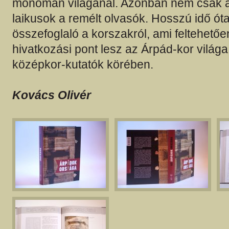
monomán világánál. Azonban nem csak a
laikusok a remélt olvasók. Hosszú idő ó
összefoglaló a korszakról, ami feltehetőe
hivatkozási pont lesz az Árpád-kor világ
középkor-kutatók körében.
Kovács Olivér