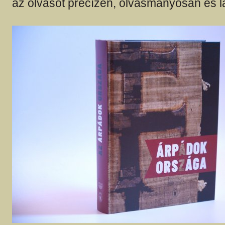
az olvasót precízen, olvasmányosan és 