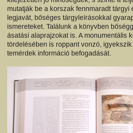
mutatják be a korszak fennmaradt tárgyi
legjavát, bőséges tárgyleírásokkal gyara
ismereteket. Találunk a könyvben bőségg
ásatási alaprajzokat is. A monumentális 
tördelésében is roppant vonzó, igyekszi
temérdek információ befogadását.