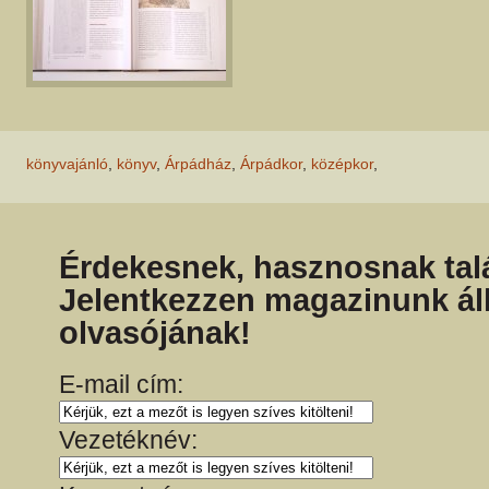
könyvajánló
,
könyv
,
Árpádház
,
Árpádkor
,
középkor
,
Érdekesnek, hasznosnak talá
Jelentkezzen magazinunk ál
olvasójának!
E-mail cím:
Vezetéknév: