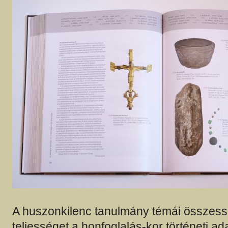
A huszonkilenc tanulmány témái összes
teljességet a honfoglalás-kor történeti ada