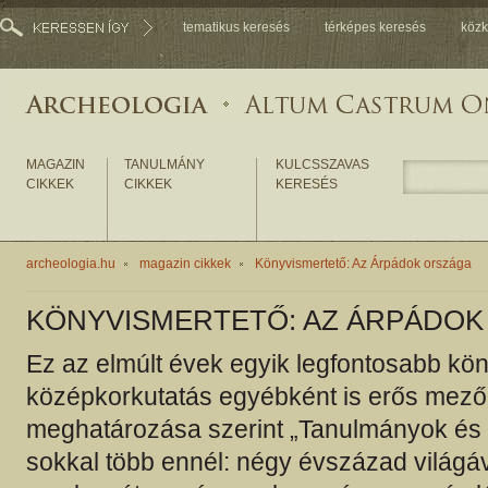
tematikus keresés
térképes keresés
közk
MAGAZIN
TANULMÁNY
KULCSSZAVAS
CIKKEK
CIKKEK
KERESÉS
archeologia.hu
magazin cikkek
Könyvismertető: Az Árpádok országa
KÖNYVISMERTETŐ: AZ ÁRPÁDOK
Ez az elmúlt évek egyik legfontosabb kö
középkorkutatás egyébként is erős mező
meghatározása szerint „Tanulmányok és 
sokkal több ennél: négy évszázad világáv