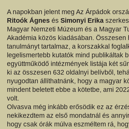
A napokban jelent meg Az Árpádok orszá
Ritoók Ágnes
és
Simonyi Erika
szerkes
Magyar Nemzeti Múzeum és a Magyar 
Akadémia közös kiadásában. Összesen 
tanulmányt tartalmaz, a korszakkal fogla
legelismertebb kutatók mind publikáltak 
együttműködő intézmények listája két sűrű
ki az összesen 632 oldalnyi belívből, tehá
nyugodtan állíthatnánk, hogy a magyar k
mindent beletett ebbe a kötetbe, ami 20
volt.
Olvasva még inkább erősödik ez az érz
nekikezdtem az első mondatnál és annyir
hogy csak órák múlva eszméltem rá, hog