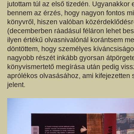
jutottam túl az első tizedén. Ugyanakkor 
bennem az érzés, hogy nagyon fontos miel
könyvről, hiszen valóban közérdeklődésr
(decemberben ráadásul féláron lehet bes
ilyen értékű olvasnivalónál korántsem me
döntöttem, hogy személyes kíváncsiságom
nagyobb részét inkább gyorsan átpörget
könyvismertető megírása után pedig viss
aprólékos olvasásához, ami kifejezetten 
jelent.