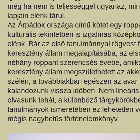
még ha nem is teljességgel ugyanaz, mint
lapjain elénk tárul.
Az Árpádok országa című kötet egy ropp
kulturális tekintetben is izgalmas középkor
elénk. Bár az első tanulmánnyal rögvest 
keresztény állam megalapításába, az els
néhány roppant szerencsés évébe, amikor
keresztény állam megszülethetett az akko
szélén, a továbbiakban egészen az avar 
kalandozunk vissza időben. Nem lineáris 
olvasunk tehát, a különböző tárgykörökbe
tanulmányok ismeretében ez lehetetlen 
mégis nagybetűs történelemkönyv.