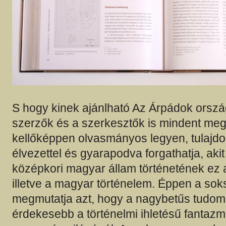
S hogy kinek ajánlható Az Árpádok orszá
szerzők és a szerkesztők is mindent meg
kellőképpen olvasmányos legyen, tulajd
élvezettel és gyarapodva forgathatja, akit
középkori magyar állam történetének ez 
illetve a magyar történelem. Éppen a so
megmutatja azt, hogy a nagybetűs tudom
érdekesebb a történelmi ihletésű fantaz