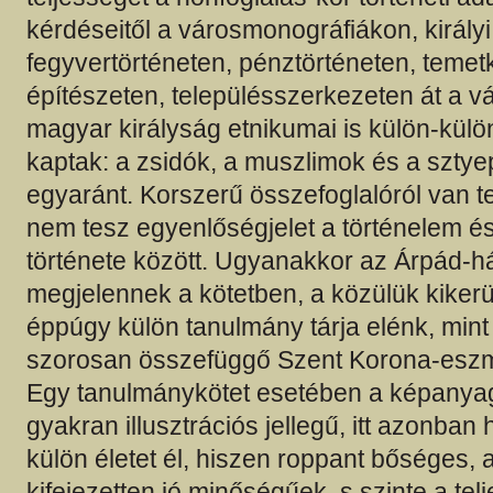
kérdéseitől a városmonográfiákon, király
fegyvertörténeten, pénztörténeten, temet
építészeten, településszerkezeten át a vá
magyar királyság etnikumai is külön-külön
kaptak: a zsidók, a muszlimok és a szty
egyaránt. Korszerű összefoglalóról van t
nem tesz egyenlőségjelet a történelem és
története között. Ugyanakkor az Árpád-há
megjelennek a kötetben, a közülük kikerü
éppúgy külön tanulmány tárja elénk, min
szorosan összefüggő Szent Korona-eszm
Egy tanulmánykötet esetében a képanyag
gyakran illusztrációs jellegű, itt azonban 
külön életet él, hiszen roppant bőséges, 
kifejezetten jó minőségűek, s szinte a te