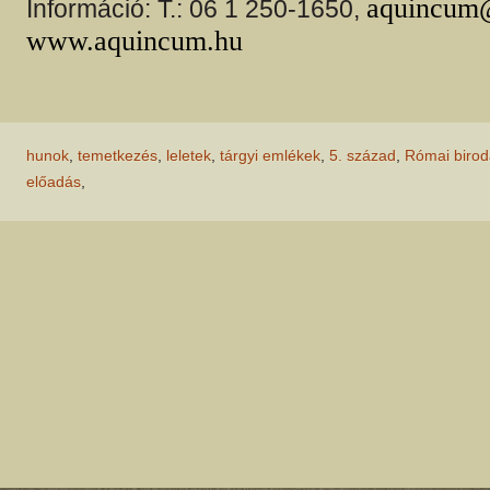
aquincum
Információ: T.: 06 1 250-1650,
www.aquincum.hu
hunok
,
temetkezés
,
leletek
,
tárgyi emlékek
,
5. század
,
Római biro
előadás
,