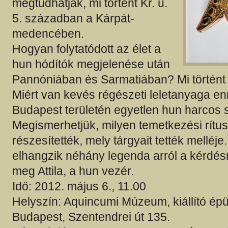
megtudhatják, mi történt Kr. u.
5. században a Kárpát-
medencében.
Hogyan folytatódott az élet a
hun hódítók megjelenése után
Pannóniában és Sarmatiában? Mi történ
Miért van kevés régészeti leletanyaga e
Budapest területén egyetlen hun harcos sí
Megismerhetjük, milyen temetkezési rítu
részesítették, mely tárgyait tették melléje
elhangzik néhány legenda arról a kérdésr
meg Attila, a hun vezér.
Idő: 2012. május 6., 11.00
Helyszín: Aquincumi Múzeum, kiállító épü
Budapest, Szentendrei út 135.