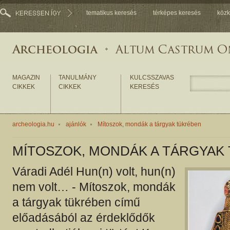
tematikus keresés
térképes keresés
közk
MAGAZIN
TANULMÁNY
KULCSSZAVAS
CIKKEK
CIKKEK
KERESÉS
archeologia.hu
ajánlók
Mítoszok, mondák a tárgyak tükrében
MÍTOSZOK, MONDÁK A TÁRGYAK
Váradi Adél Hun(n) volt, hun(n)
nem volt… - Mítoszok, mondák
a tárgyak tükrében című
előadásából az érdeklődők