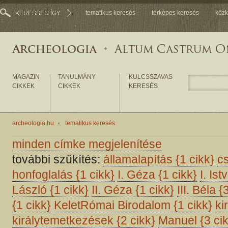
tematikus keresés
térképes keresés
közk
MAGAZIN
TANULMÁNY
KULCSSZAVAS
CIKKEK
CIKKEK
KERESÉS
archeologia.hu
tematikus keresés
minden címke megjelenítése
további szűkítés:
államalapítás
{1 cikk}
c
honfoglalás
{1 cikk}
I. Géza
{1 cikk}
I. Is
László
{1 cikk}
II. Géza
{1 cikk}
III. Béla
{
{1 cikk}
KeletRómai Birodalom
{1 cikk}
ki
királytemetkezések
{2 cikk}
Manuel
{3 ci