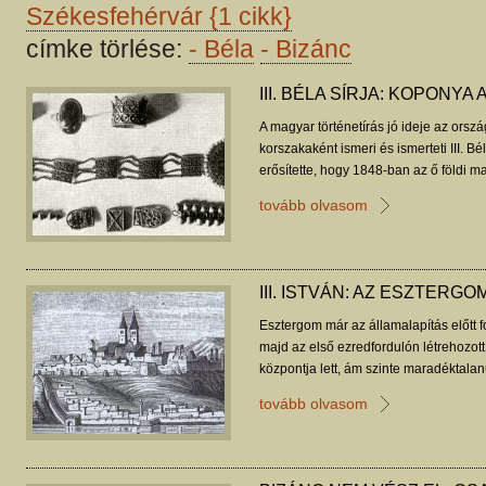
Székesfehérvár
{1 cikk}
címke törlése:
-
Béla
-
Bizánc
III. BÉLA SÍRJA: KOPON
A magyar történetírás jó ideje az ors
korszakaként ismeri és ismerteti III. Bé
erősítette, hogy 1848-ban az ő földi m
egyetlen épen maradt középkori királys
tovább olvasom
meglévő tisztelet is megkövetelte, hogy 
Valószínűbb azonban, hogy az uralko
korábban előkerült.
III. ISTVÁN: AZ ESZTERGO
Esztergom már az államalapítás előtt f
majd az első ezredfordulón létrehozo
központja lett, ám szinte maradéktala
katedrálisában mindössze egy uralkodó
tovább olvasom