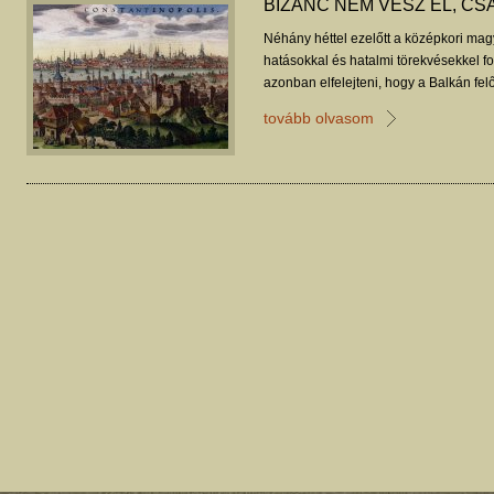
BIZÁNC NEM VÉSZ EL, CS
Néhány héttel ezelőtt a középkori mag
hatásokkal és hatalmi törekvésekkel 
azonban elfelejteni, hogy a Balkán felől
külpolitikai-katonai nyomás évszázado
tovább olvasom