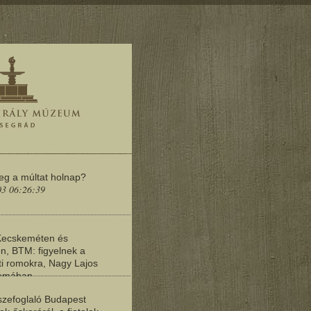
meg a múltat holnap?
03 06:26:39
Kecskeméten és
n, BTM: figyelnek a
i romokra, Nagy Lajos
yomában
03 06:20:19
zefoglaló Budapest