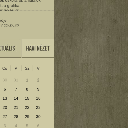
ek őskoráról, a fiatalok
tt a grafika
03 06:16:43
vője
27 22:37:30
eresd a műemlékeket?
25 11:30:41
Cs
P
Sz
V
lenítéséhez kattints ide!
30
31
1
2
6
7
8
9
13
14
15
16
20
21
22
23
27
28
29
30
3
4
5
6