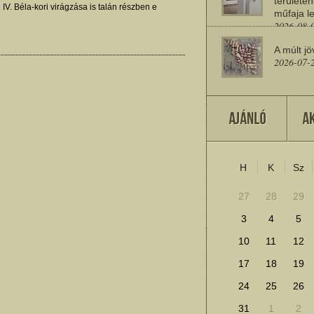
területén
V. Béla-kori virágzása is talán részben e
műfaja le
epével függhetett össze. Kováts István
2026-08-
A múlt jö
2026-07-
Miért sz
2026-07-
H
K
Sz
További cikkek megje
27
28
29
3
4
5
10
11
12
17
18
19
24
25
26
31
1
2