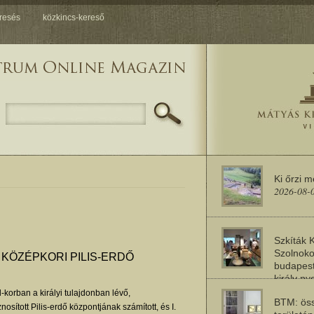
resés
közkincs-kereső
Ki őrzi 
2026-08-
Szkíták 
Szolnoko
 KÖZÉPKORI PILIS-ERDŐ
budapest
király n
2026-08-
korban a királyi tulajdonban lévő,
BTM: öss
osított Pilis-erdő központjának számított, és I.