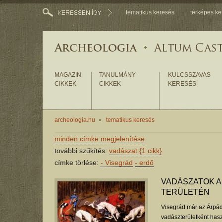
tematikus keresés
térképes ke
MAGAZIN
TANULMÁNY
KULCSSZAVAS
CIKKEK
CIKKEK
KERESÉS
archeologia.hu
tematikus keresés
minden címke megjelenítése
további szűkítés:
vadászat
{1 cikk}
címke törlése:
-
Visegrád
-
erdő
VADÁSZATOK A
TERÜLETÉN
Visegrád már az Árpád-
vadászterületként haszn