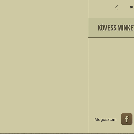
au
Megosztom