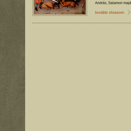
András, Salamon majd I
vadászati központ szer
tovább olvasom
tanulmánya.