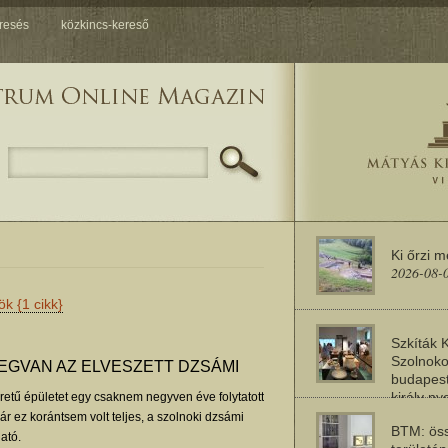
resés
közkincs-kereső
Ki őrzi 
2026-08-
rök
{1 cikk}
Szkíták 
Szolnoko
EGVAN AZ ELVESZETT DZSÁMI
budapest
király n
tű épületet egy csaknem negyven éve folytatott
2026-08-
Bár ez korántsem volt teljes, a szolnoki dzsámi
BTM: öss
ató.