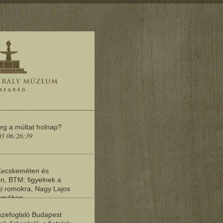
meg a múltat holnap?
03 06:26:39
Kecskeméten és
n, BTM: figyelnek a
i romokra, Nagy Lajos
yomában
03 06:20:19
zefoglaló Budapest