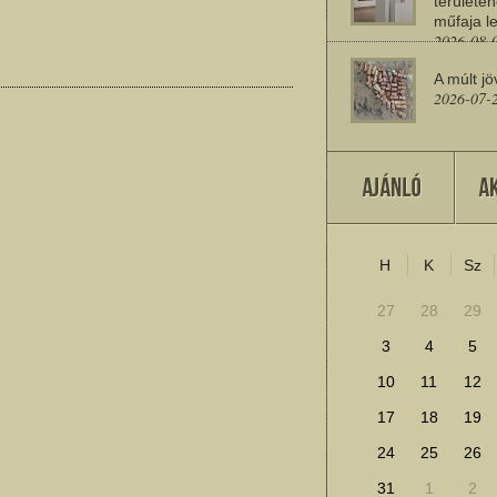
területén
műfaja le
2026-08-
A múlt jö
2026-07-
Miért sz
2026-07-
H
K
Sz
További cikkek megje
27
28
29
3
4
5
10
11
12
17
18
19
24
25
26
31
1
2