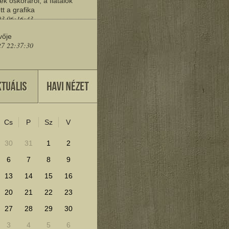
ek őskoráról, a fiatalok
tt a grafika
03 06:16:43
vője
27 22:37:30
eresd a műemlékeket?
25 11:30:41
Cs
P
Sz
V
lenítéséhez kattints ide!
30
31
1
2
6
7
8
9
13
14
15
16
20
21
22
23
27
28
29
30
3
4
5
6