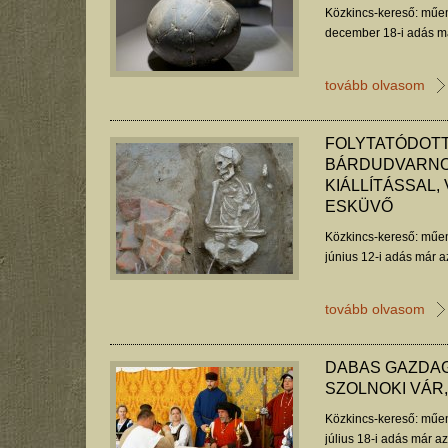
Közkincs-kereső: műem
december 18-i adás má
tovább olvasom
FOLYTATÓDOTT
BÁRDUDVARNO
KIÁLLÍTÁSSAL,
ESKÜVŐ
Közkincs-kereső: műem
június 12-i adás már a
tovább olvasom
DABAS GAZDAG
SZOLNOKI VÁR
Közkincs-kereső: műem
július 18-i adás már a