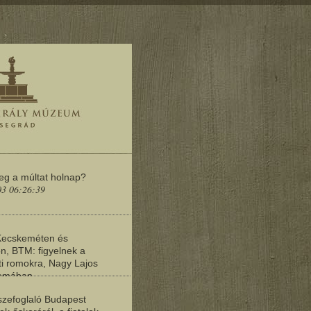
meg a múltat holnap?
03 06:26:39
Kecskeméten és
n, BTM: figyelnek a
i romokra, Nagy Lajos
yomában
03 06:20:19
zefoglaló Budapest