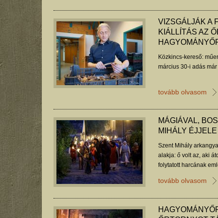
VIZSGÁLJÁK A 
KIÁLLÍTÁS AZ
HAGYOMÁNYŐR
Közkincs-kereső: műem
március 30-i adás már
tovább olvasom
MÁGIÁVAL, BO
MIHÁLY ÉJJELE
Szent Mihály arkangyal
alakja: ő volt az, aki á
folytatott harcának em
szellemében elevenedi
tovább olvasom
boszorkányüldözés sze
palotában.
HAGYOMÁNYŐR