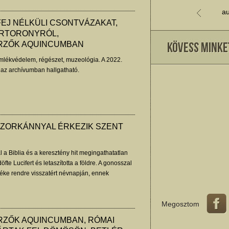
au
FEJ NÉLKÜLI CSONTVÁZAKAT,
 ŐRTORONYRÓL,
ZŐK AQUINCUMBAN
lékvédelem, régészet, muzeológia. A 2022.
 az archívumban hallgatható.
SZORKÁNNYAL ÉRKEZIK SZENT
 a Biblia és a keresztény hit megingathatatlan
tdöfte Lucifert és letaszította a földre. A gonosszal
léke rendre visszatért névnapján, ennek
k meg a középkori hit, mágia és
ptember 25-én este a visegrádi királyi
Megosztom
ZŐK AQUINCUMBAN, RÓMAI