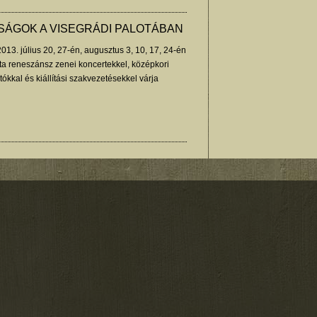
TSÁGOK A VISEGRÁDI PALOTÁBAN
013. július 20, 27-én, augusztus 3, 10, 17, 24-én
lota reneszánsz zenei koncertekkel, középkori
kkal és kiállítási szakvezetésekkel várja