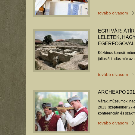
tovább olvasom
EGRI VÁR: ÁTÍ
LELETEK, HAG
EGÉRFOGÓVAL
Közkincs-kereső: műem
július 5-i adás már az
tovább olvasom
ARCHEXPO 201
Várak, múzeumok, hag
2013. szeptember 27-é
konferencián és szakm
tovább olvasom