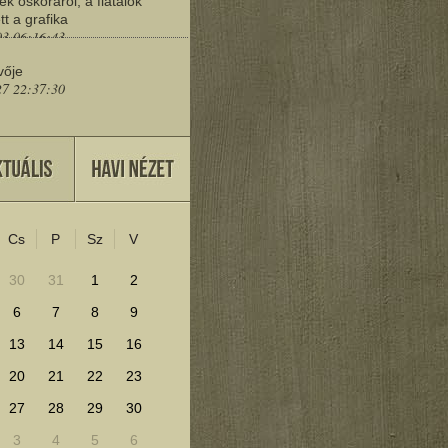
ek őskoráról, a fiatalok
tt a grafika
03 06:16:43
vője
27 22:37:30
eresd a műemlékeket?
25 11:30:41
Cs
P
Sz
V
lenítéséhez kattints ide!
30
31
1
2
6
7
8
9
13
14
15
16
20
21
22
23
27
28
29
30
3
4
5
6