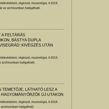
lékvédelem, régészet, muzeológia. A 2019.
r az archívumban hallgatható.
 A FELTÁRÁS
KON, BÁSTYA DUPLA
 VISEGRÁD: KIVÉGZÉS UTÁN
lékvédelem, régészet, muzeológia. A 2019.
z archívumban hallgatható.
 TEMETŐJE, LÁTHATÓ LESZ A
, HAGYOMÁNYŐRZŐK ÚJ UTAKON
lékvédelem, régészet, muzeológia. A 2018.
z archívumban hallgatható.