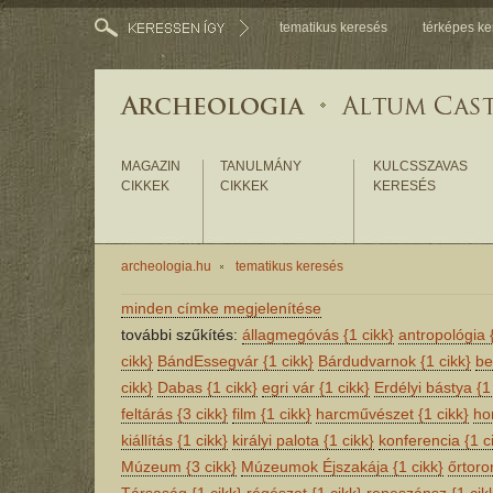
tematikus keresés
térképes ke
MAGAZIN
TANULMÁNY
KULCSSZAVAS
CIKKEK
CIKKEK
KERESÉS
archeologia.hu
tematikus keresés
minden címke megjelenítése
további szűkítés:
állagmegóvás
{1 cikk}
antropológia
cikk}
BándEssegvár
{1 cikk}
Bárdudvarnok
{1 cikk}
be
cikk}
Dabas
{1 cikk}
egri vár
{1 cikk}
Erdélyi bástya
{1
feltárás
{3 cikk}
film
{1 cikk}
harcművészet
{1 cikk}
ho
kiállítás
{1 cikk}
királyi palota
{1 cikk}
konferencia
{1 c
Múzeum
{3 cikk}
Múzeumok Éjszakája
{1 cikk}
őrtor