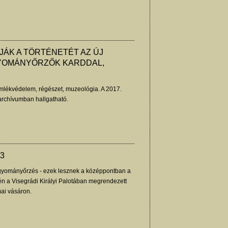
RJÁK A TÖRTÉNETÉT AZ ÚJ
YOMÁNYŐRZŐK KARDDAL,
lékvédelem, régészet, muzeológia. A 2017.
 archívumban hallgatható.
3
yományőrzés - ezek lesznek a középpontban a
n a Visegrádi Királyi Palotában megrendezett
ai vásáron.