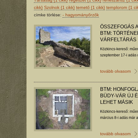
Társaság
{1 cikk}
régészet
{1 cikk}
reneszánsz
{1 cik
cikk}
Szolnok
{1 cikk}
temető
{1 cikk}
templorom
{1 ci
címke törlése:
-
hagyományőrzők
ÖSSZEFOGÁS A
BTM: TÖRTÉNE
VÁRFELTÁRÁS
Közkincs-kereső: műem
szeptember 17-i adás 
tovább olvasom
BTM: HONFOGL
BÜDY-VÁR ÚJ É
LEHET MÁSIK
Közkincs-kereső: műem
március 8-i adás már 
tovább olvasom