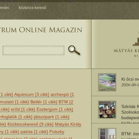
resés
közkincs-kereső
Ki őrzi 
2026-08-
{1 cikk}
Aquincum
{3 cikk}
archexpó
{1
mutató
{1 cikk}
Betlér
{1 cikk}
BTM
{2
Szkíták 
 cikk}
erőd
{1 cikk}
Esztergom
{1 cikk}
Szolnoko
nfoglalók
{1 cikk}
játszópark
{1 cikk}
budapest
király n
ikk}
Közkincskereső
{9 cikk}
Mátyás Király
2026-08-
ony
{1 cikk}
palota
{1 cikk}
Pulszky
BTM: öss