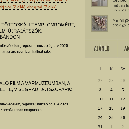
k}
római kor
{2 cikk}
szakmai vásár
{1
területén
műfaja le
kk}
vár
{2 cikk}
visegrád
{7 cikk}
2026-08-
A múlt jö
 TÖTTÖSKÁLI TEMPLOMROMÉRT,
2026-07-
LMI ÚJRAJÁTSZÓK,
 BÁNDON
Miért sz
lékvédelem, régészet, muzeológia. A 2025.
2026-07-
már az archívumban hallgatható.
H
K
Sz
További cikkek megje
27
28
29
ALÓ FILM A VÁRMÚZEUMBAN, A
LETE, VISEGRÁDI JÁTSZÓPARK:
3
4
5
10
11
12
lékvédelem, régészet, muzeológia. A 2023.
17
18
19
az archívumban hallgatható.
24
25
26
31
1
2