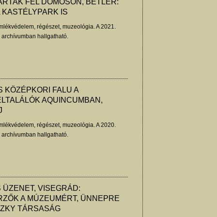
RTAK FEL DÖMÖSÖN, BETLÉR:
 KASTÉLYPARK IS
lékvédelem, régészet, muzeológia. A 2021.
z archívumban hallgatható.
 KÖZÉPKORI FALU A
ELTALÁLÓK AQUINCUMBAN,
J
lékvédelem, régészet, muzeológia. A 2020.
z archívumban hallgatható.
 ÜZENET, VISEGRÁD:
ZŐK A MÚZEUMÉRT, ÜNNEPRE
SZKY TÁRSASÁG