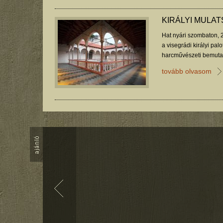
KIRÁLYI MULA
Hat nyári szombaton, 2
a visegrádi királyi pa
harcművészeti bemutató
látogatóit.
tovább olvasom