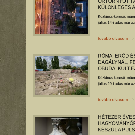
ŐRTORNYOT TÁ
KÜLÖNLEGES A
Közkincs-kereső: műem
július 14-i adás már a
tovább olvasom
RÓMAI ERŐD ÉS
DAGÁLYNÁL, F
ÓBUDAI KULT.É
Közkincs-kereső: műem
július 29-i adás már a
tovább olvasom
HÉTEZER ÉVES
HAGYOMÁNYŐR
KÉSZÜL A PUL