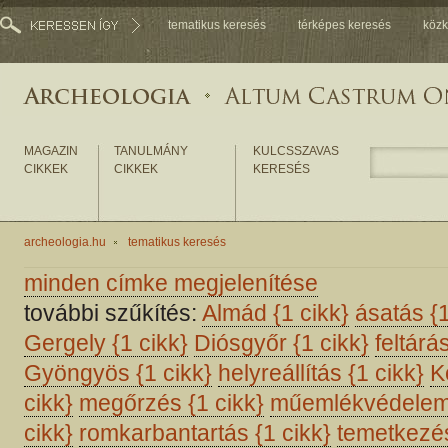
tematikus keresés
térképes keresés
közk
MAGAZIN
TANULMÁNY
KULCSSZAVAS
CIKKEK
CIKKEK
KERESÉS
archeologia.hu
tematikus keresés
minden címke megjelenítése
további szűkítés:
Almád
{1 cikk}
ásatás
{
Gergely
{1 cikk}
Diósgyőr
{1 cikk}
feltárá
Gyöngyös
{1 cikk}
helyreállítás
{1 cikk}
K
cikk}
megőrzés
{1 cikk}
műemlékvédele
cikk}
romkarbantartás
{1 cikk}
temetkez