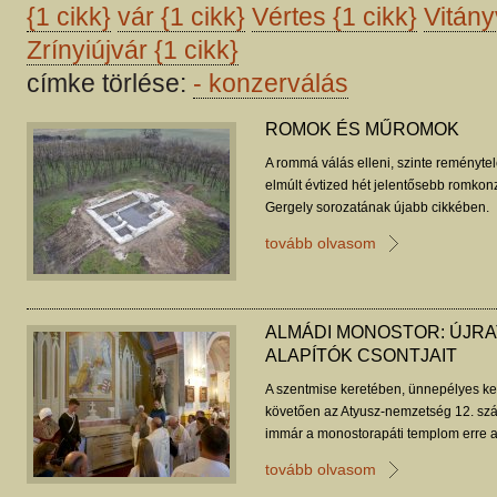
{1 cikk}
vár
{1 cikk}
Vértes
{1 cikk}
Vitán
Zrínyiújvár
{1 cikk}
címke törlése:
-
konzerválás
ROMOK ÉS MŰROMOK
A rommá válás elleni, szinte reményte
elmúlt évtized hét jelentősebb romkonz
Gergely sorozatának újabb cikkében.
tovább olvasom
ALMÁDI MONOSTOR: ÚJR
ALAPÍTÓK CSONTJAIT
A szentmise keretében, ünnepélyes keret
követően az Atyusz-nemzetség 12. száz
immár a monostorapáti templom erre a 
nyugszanak.
tovább olvasom