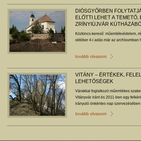
DIÓSGYŐRBEN FOLYTATJÁ
ELŐTTI LEHET A TEMETŐ,
ZRÍNYIÚJVÁR KÚTHÁZÁB
Közkincs-kereső: műemlékvédelem, ré
október 4-i adás már az archívumban h
tovább olvasom
VITÁNY – ÉRTÉKEK, FELE
LEHETŐSÉGEK
Várakkal foglalkozó műemlékes szake
Vitányvár iránt és 2011-ben egy felké
irányuló önkéntes nap szervezésében v
Rácz Miklós tanulmánya.
tovább olvasom