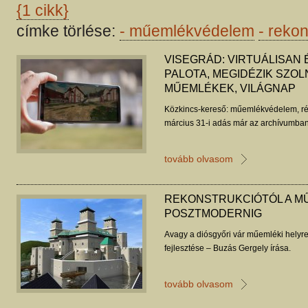
{1 cikk}
címke törlése:
-
műemlékvédelem
-
rekon
VISEGRÁD: VIRTUÁLISAN 
PALOTA, MEGIDÉZIK SZOL
MŰEMLÉKEK, VILÁGNAP
Közkincs-kereső: műemlékvédelem, ré
március 31-i adás már az archívumban
tovább olvasom
REKONSTRUKCIÓTÓL A M
POSZTMODERNIG
Avagy a diósgyőri vár műemléki helyre
fejlesztése – Buzás Gergely írása.
tovább olvasom