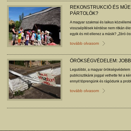
REKONSTRUKCIÓ ÉS MŰE
PÁRTOLÓK?
A magyar szakmai és laikus közvélemé
visszaépítések kérdése nem ritkán éle
egyik és mit ellenez a másik? „Zéró ös
az egyik szükségszerűen veszít, ha a
tovább olvasom
megpróbálni reálisan megnézni, milye
megosztottság, szembenállás kialakult, 
Rácz Miklós tanulmánya.
ÖRÖKSÉGVÉDELEM: JOBB 
Legutóbbi, a magyar örökségvédelem
publicisztikánk joggal vethette fel a k
ennyit töprengünk és rágódunk a prob
gondoltunk-e, hogyan lehetne jobban c
tovább olvasom
felkötni a macska nyakába!