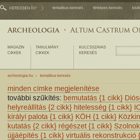
tematikus keresés
térképes keresés
közk
MAGAZIN
TANULMÁNY
KULCSSZAVAS
CIKKEK
CIKKEK
KERESÉS
archeologia.hu
tematikus keresés
minden címke megjelenítése
további szűkítés:
bemutatás
{1 cikk}
Dió
helyreállítás
{2 cikk}
hitelesség
{1 cikk}
I
királyi palota
{1 cikk}
KÖH
{1 cikk}
Közki
kutatás
{2 cikk}
régészet
{1 cikk}
Szolno
újjáépítés
{1 cikk}
virtuális rekonstrukció