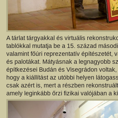
A tárlat tárgyakkal és virtuális rekonstruk
tablókkal mutatja be a 15. század második
valamint főúri reprezentatív építészetét, 
és palotákat. Mátyásnak a legnagyobb s
építkezései Budán és Visegrádon voltak, í
hogy a kiállítást az utóbbi helyen látoga
csak azért is, mert a részben rekonstruált 
amely leginkább őrzi fizikai valójában a k