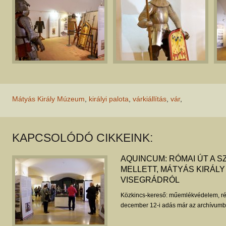
Mátyás Király Múzeum
,
királyi palota
,
várkiállítás
,
vár
,
KAPCSOLÓDÓ CIKKEINK:
AQUINCUM: RÓMAI ÚT A 
MELLETT, MÁTYÁS KIRÁLY
VISEGRÁDRÓL
Közkincs-kereső: műemlékvédelem, ré
december 12-i adás már az archívumba