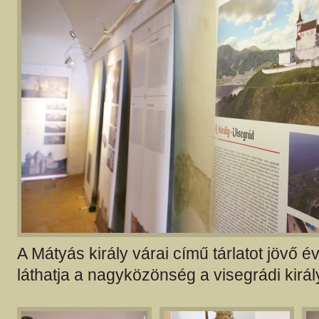
A Mátyás király várai című tárlatot jövő é
láthatja a nagyközönség a visegrádi királ