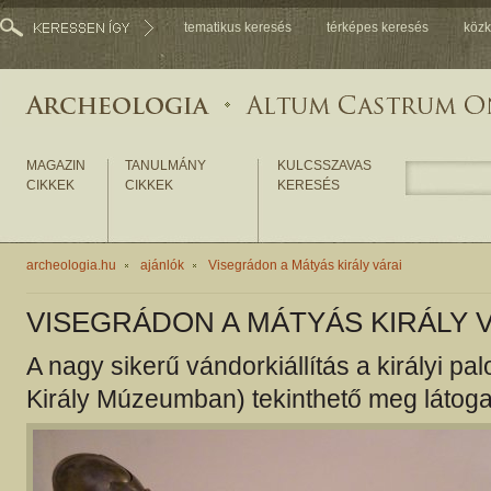
tematikus keresés
térképes keresés
közk
MAGAZIN
TANULMÁNY
KULCSSZAVAS
CIKKEK
CIKKEK
KERESÉS
archeologia.hu
ajánlók
Visegrádon a Mátyás király várai
VISEGRÁDON A MÁTYÁS KIRÁLY 
A nagy sikerű vándorkiállítás a királyi p
Király Múzeumban) tekinthető meg látoga