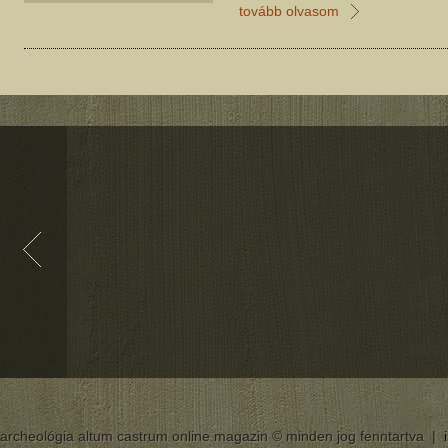
tovább olvasom
archeológia altum castrum online magazin © minden jog fenntartva |