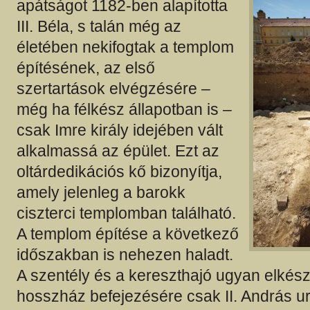
apátságot 1182-ben alapította
III. Béla, s talán még az
életében nekifogtak a templom
építésének, az első
szertartások elvégzésére –
még ha félkész állapotban is –
csak Imre király idejében vált
alkalmassá az épület. Ezt az
oltárdedikációs kő bizonyítja,
amely jelenleg a barokk
ciszterci templomban található.
A templom építése a következő
időszakban is nehezen haladt.
A szentély és a kereszthajó ugyan elkészü
hosszház befejezésére csak II. András 