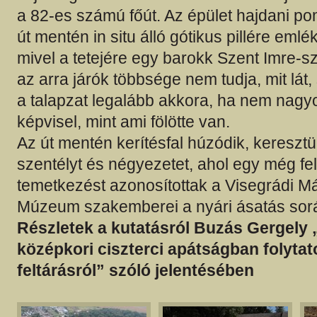
a 82-es számú főút. Az épület hajdani p
út mentén in situ álló gótikus pillére emlé
mivel a tetejére egy barokk Szent Imre-szo
az arra járók többsége nem tudja, mit lát,
a talapzat legalább akkora, ha nem nagy
képvisel, mint ami fölötte van.
Az út mentén kerítésfal húzódik, keresztü
szentélyt és négyezetet, ahol egy még fel
temetkezést azonosítottak a Visegrádi Má
Múzeum szakemberei a nyári ásatás sor
Részletek a kutatásról Buzás Gergely „
középkori ciszterci apátságban folytato
feltárásról” szóló jelentésében