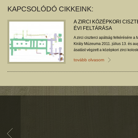
KAPCSOLÓDÓ CIKKEINK:
A ZIRCI KÖZÉPKORI CISZT
ÉVI FELTÁRÁSA
A zirci ciszterci apátság felkérésére
Király Múzeuma 2011. július 13. és a
ásatást végzett a középkori zirci kolost
középkori templomépület keleti részén
tovább olvasom
1912-13-ban és Ferenczi László által 2
kolostorszárny környezetésnek tisztázá
végzett kutatások hitelesítésével. A mun
kerengőt, a sekrestyét, a déli kereszthá
valamint a négyezet, a szerzetesi kórus 