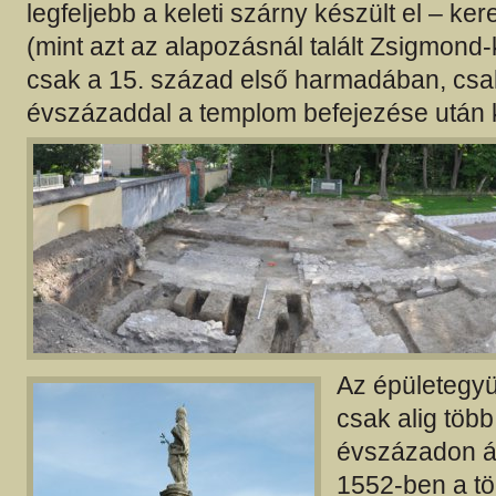
legfeljebb a keleti szárny készült el – ke
(mint azt az alapozásnál talált Zsigmond-
csak a 15. század első harmadában, cs
évszázaddal a templom befejezése után k
Az épületegyü
csak alig több
évszázadon á
1552-ben a tö