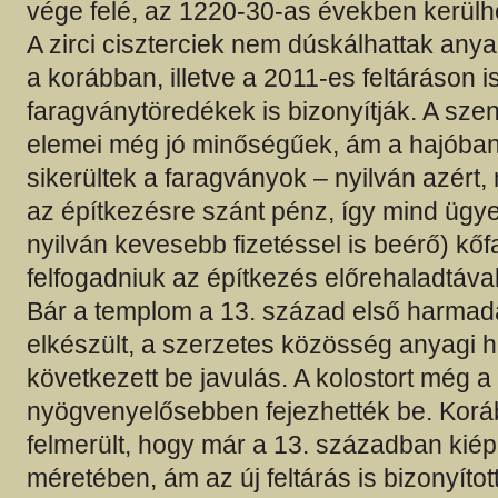
vége felé, az 1220-30-as években kerülhe
A zirci ciszterciek nem dúskálhattak anya
a korábban, illetve a 2011-es feltáráson is 
faragványtöredékek is bizonyítják. A szen
elemei még jó minőségűek, ám a hajóba
sikerültek a faragványok – nyilván azért, 
az építkezésre szánt pénz, így mind ügy
nyilván kevesebb fizetéssel is beérő) kőfa
felfogadniuk az építkezés előrehaladtával
Bár a templom a 13. század első harma
elkészült, a szerzetes közösség anyagi 
következett be javulás. A kolostort még a
nyögvenyelősebben fejezhették be. Kor
felmerült, hogy már a 13. században kiépü
méretében, ám az új feltárás is bizonyítot