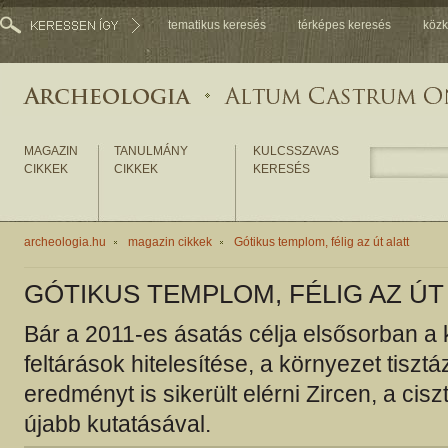
tematikus keresés
térképes keresés
közk
MAGAZIN
TANULMÁNY
KULCSSZAVAS
CIKKEK
CIKKEK
KERESÉS
archeologia.hu
magazin cikkek
Gótikus templom, félig az út alatt
GÓTIKUS TEMPLOM, FÉLIG AZ ÚT
Bár a 2011-es ásatás célja elsősorban a 
feltárások hitelesítése, a környezet tisztá
eredményt is sikerült elérni Zircen, a cis
újabb kutatásával.