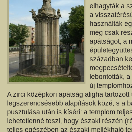
elhagyták a s
a visszatérés
használták eg
még csak rés
apátságot, a 
épületegyütte
században ke
megpecsételte
lebontották, a
új templomhoz
A zirci középkori apátság aligha tartozott 
legszerencsésebb alapítások közé, s a 
pusztulása után is kíséri: a templom telje
lehetetlenné teszi, hogy északi részén (r
teljes egészében az északi mellékhajó ter