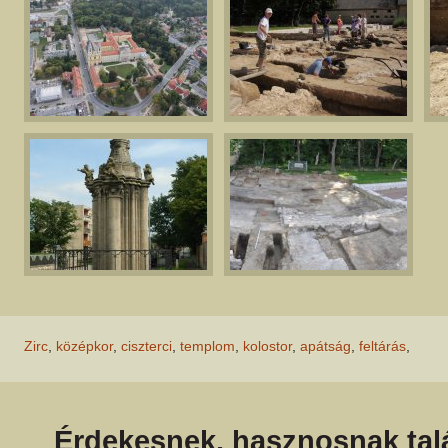
Zirc
,
középkor
,
ciszterci
,
templom
,
kolostor
,
apátság
,
feltárás
,
Érdekesnek, hasznosnak talá