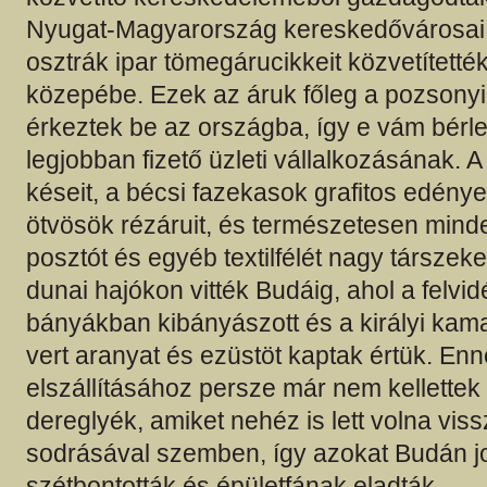
Nyugat-Magyarország kereskedővárosai 
osztrák ipar tömegárucikkeit közvetítetté
közepébe. Ezek az áruk főleg a pozsony
érkeztek be az országba, így e vám bérle
legjobban fizető üzleti vállalkozásának. 
késeit, a bécsi fazekasok grafitos edényei
ötvösök rézáruit, és természetesen mind
posztót és egyéb textilfélét nagy társzek
dunai hajókon vitték Budáig, ahol a felvid
bányákban kibányászott és a királyi ka
vert aranyat és ezüstöt kaptak értük. En
elszállításához persze már nem kellettek
dereglyék, amiket nehéz is lett volna viss
sodrásával szemben, így azokat Budán j
szétbontották és épületfának eladták.