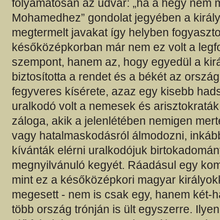
folyamatosan az udvar: „ha a hegy nem
Mohamedhez” gondolat jegyében a király
megtermelt javakat így helyben fogyasztot
későközépkorban már nem ez volt a legf
szempont, hanem az, hogy egyedül a királ
biztosította a rendet és a békét az orszá
fegyveres kísérete, azaz egy kisebb had
uralkodó volt a nemesek és arisztokratá
záloga, akik a jelenlétében nemigen mert
vagy hatalmaskodásról álmodozni, inkáb
kívánták elérni uralkodójuk birtokadomá
megnyilvánuló kegyét. Ráadásul egy kom
mint ez a későközépkori magyar királyok
megesett - nem is csak egy, hanem két
több ország trónján is ült egyszerre. Ilye