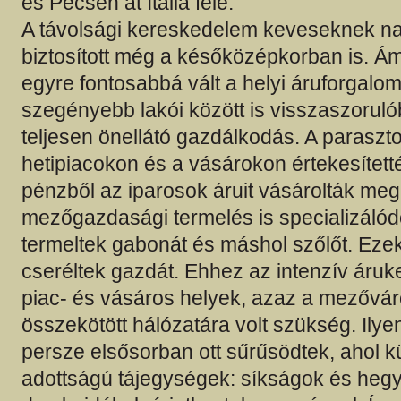
és Pécsen át Itália felé.
A távolsági kereskedelem keveseknek n
biztosított még a későközépkorban is. Á
egyre fontosabbá vált a helyi áruforgalom
szegényebb lakói között is visszaszoruló
teljesen önellátó gazdálkodás. A paraszt
hetipiacokon és a vásárokon értekesítetté
pénzből az iparosok áruit vásárolták me
mezőgazdasági termelés is specializálód
termeltek gabonát és máshol szőlőt. Ezek
cseréltek gazdát. Ehhez az intenzív ár
piac- és vásáros helyek, azaz a mezővár
összekötött hálózatára volt szükség. Ilye
persze elsősorban ott sűrűsödtek, ahol 
adottságú tájegységek: síkságok és heg