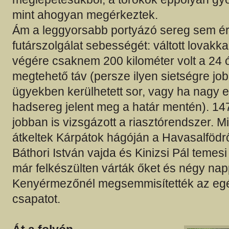
mint ahogyan megérkeztek.
Ám a leggyorsabb portyázó sereg sem érh
futárszolgálat sebességét: váltott lovakk
végére csaknem 200 kilométer volt a 24 ó
megtehető táv (persze ilyen sietségre job
ügyekben kerülhetett sor, vagy ha nagy 
hadsereg jelent meg a határ mentén). 1
jobban is vizsgázott a riasztórendszer. M
átkeltek Kárpátok hágóján a Havasalfödrő
Báthori István vajda és Kinizsi Pál temesi
már felkészülten várták őket és négy na
Kenyérmezőnél megsemmisítették az eg
csapatot.