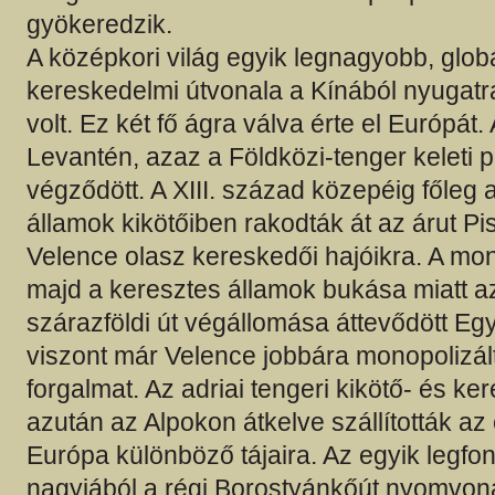
gyökeredzik.
A középkori világ egyik legnagyobb, globá
kereskedelmi útvonala a Kínából nyugatra
volt. Ez két fő ágra válva érte el Európát.
Levantén, azaz a Földközi-tenger keleti 
végződött. A XIII. század közepéig főleg 
államok kikötőiben rakodták át az árut Pis
Velence olasz kereskedői hajóikra. A mon
majd a keresztes államok bukása miatt a
szárazföldi út végállomása áttevődött Eg
viszont már Velence jobbára monopolizált
forgalmat. Az adriai tengeri kikötő- és k
azután az Alpokon átkelve szállították az
Európa különböző tájaira. Az egyik legfo
nagyjából a régi Borostyánkőút nyomvon