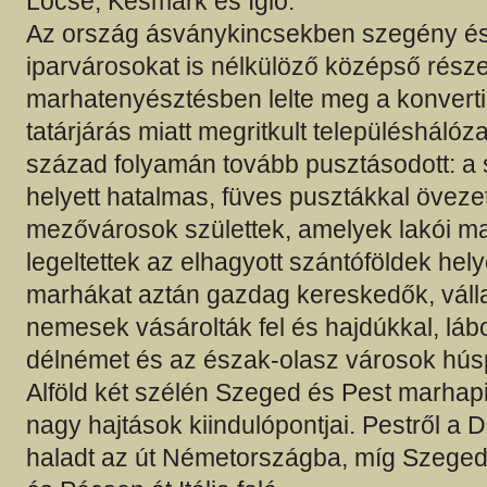
Lőcse, Késmárk és Igló.
Az ország ásványkincsekben szegény é
iparvárosokat is nélkülöző középső része
marhatenyésztésben lelte meg a konvertibi
tatárjárás miatt megritkult településhálóz
század folyamán tovább pusztásodott: a s
helyett hatalmas, füves pusztákkal öveze
mezővárosok születtek, amelyek lakói m
legeltettek az elhagyott szántóföldek hel
marhákat aztán gazdag kereskedők, vál
nemesek vásárolták fel és hajdúkkal, lábo
délnémet és az észak-olasz városok húsp
Alföld két szélén Szeged és Pest marhapi
nagy hajtások kiindulópontjai. Pestről a
haladt az út Németországba, míg Szegedr