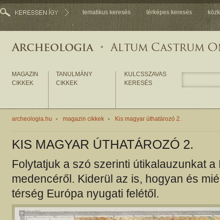
tematikus keresés
térképes keresés
közk
MAGAZIN
TANULMÁNY
KULCSSZAVAS
CIKKEK
CIKKEK
KERESÉS
archeologia.hu
magazin cikkek
Kis magyar úthatározó 2.
KIS MAGYAR ÚTHATÁROZÓ 2.
Folytatjuk a szó szerinti útikalauzunkat a
medencéről. Kiderül az is, hogyan és miér
térség Európa nyugati felétől.