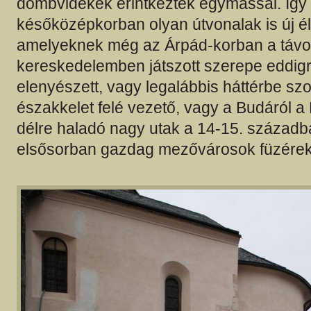
dombvidékek érintkeztek egymással. Így
későközépkorban olyan útvonalak is új éle
amelyeknek még az Árpád-korban a távo
kereskedelemben játszott szerepe eddig
elenyészett, vagy legalábbis háttérbe szor
északkelet felé vezető, vagy a Budáról 
délre haladó nagy utak a 14-15. század
elsősorban gazdag mezővárosok füzéreké