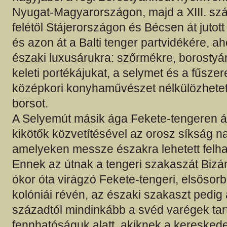
Nyugat-Magyarországon, majd a XIII. sz
felétől Stájerországon és Bécsen át juto
és azon át a Balti tenger partvidékére, a
északi luxusárukra: szőrmékre, borostyá
keleti portékájukat, a selymet és a fűszer
középkori konyhaművészet nélkülözhetetl
borsot.
A Selyemút másik ága Fekete-tengeren át 
kikötők közvetítésével az orosz síkság na
amelyeken messze északra lehetett felhaj
Ennek az útnak a tengeri szakaszát Bizán
ókor óta virágzó Fekete-tengeri, elsősor
kolóniái révén, az északi szakaszt pedig 
századtól mindinkább a svéd varégek tar
fennhatóságuk alatt, akiknek a keresked