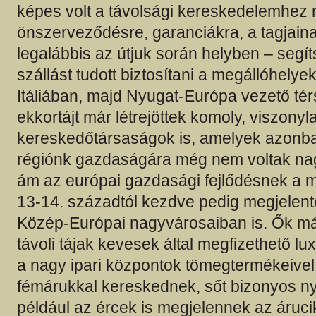
képes volt a távolsági kereskedelemhez 
önszerveződésre, garanciákra, a tagjain
legalábbis az útjuk során helyben – segít
szállást tudott biztosítani a megállóhelye
Itáliában, majd Nyugat-Európa vezető té
ekkortájt már létrejöttek komoly, viszony
kereskedőtársaságok is, amelyek azonb
régiónk gazdaságára még nem voltak na
ám az európai gazdasági fejlődésnek a mot
13-14. századtól kezdve pedig megjelente
Közép-Európai nagyvárosaiban is. Ők m
távoli tájak kevesek által megfizethető l
a nagy ipari központok tömegtermékeivel: 
fémárukkal kereskednek, sőt bizonyos n
például az ércek is megjelennek az áruci