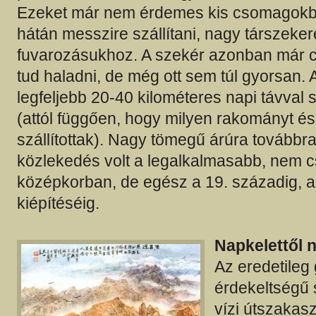
Ezeket már nem érdemes kis csomagokb
hátán messzire szállítani, nagy társzeker
fuvarozásukhoz. A szekér azonban már c
tud haladni, de még ott sem túl gyorsan.
legfeljebb 20-40 kilométeres napi távval
(attól függően, hogy milyen rakományt és
szállítottak). Nagy tömegű árúra továbbra 
közlekedés volt a legalkalmasabb, nem c
középkorban, de egész a 19. századig, a
kiépítéséig.
Napkelettől 
Az eredetileg
érdekeltségű 
vízi útszakas