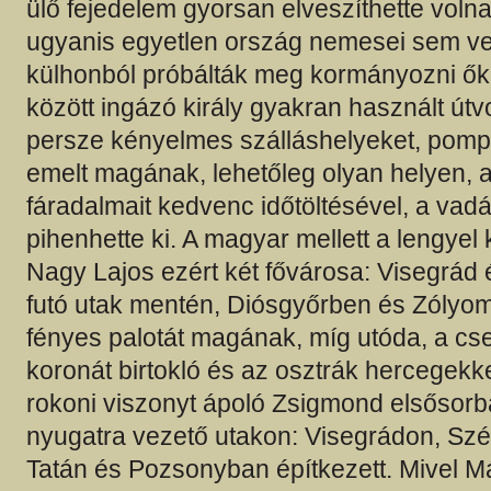
ülő fejedelem gyorsan elveszíthette volna
ugyanis egyetlen ország nemesei sem vet
külhonból próbálták meg kormányozni őke
között ingázó király gyakran használt út
persze kényelmes szálláshelyeket, pomp
emelt magának, lehetőleg olyan helyen, 
fáradalmait kedvenc időtöltésével, a vadá
pihenhette ki. A magyar mellett a lengyel 
Nagy Lajos ezért két fővárosa: Visegrád 
futó utak mentén, Diósgyőrben és Zólyo
fényes palotát magának, míg utóda, a cs
koronát birtokló és az osztrák hercegekkel
rokoni viszonyt ápoló Zsigmond elsősorb
nyugatra vezető utakon: Visegrádon, Sz
Tatán és Pozsonyban építkezett. Mivel Má