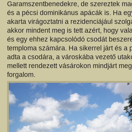
Garamszentbenedekre, de szereztek ma
és a pécsi dominikánus apácák is. Ha egy
akarta virágoztatni a rezidenciájául szol
akkor mindent meg is tett azért, hogy val
és egy ehhez kapcsolódó csodát beszer
temploma számára. Ha sikerrel járt és a 
adta a csodára, a városkába vezető uta
mellett rendezett vásárokon mindjárt meg
forgalom.