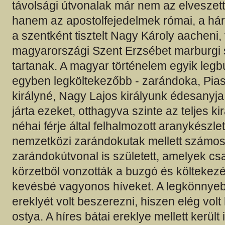
távolsági útvonalak már nem az elveszet
hanem az apostolfejedelmek római, a háro
a szentként tisztelt Nagy Károly aacheni,
magyarországi Szent Erzsébet marburgi sí
tartanak. A magyar történelem egyik leg
egyben legköltekezőbb - zarándoka, Pias
királyné, Nagy Lajos királyunk édesanyja
járta ezeket, otthagyva szinte az teljes kir
néhai férje által felhalmozott aranykészle
nemzetközi zarándokutak mellett számos 
zarándokútvonal is született, amelyek cs
körzetből vonzották a buzgó és költekez
kevésbé vagyonos híveket. A legkönnyeb
ereklyét volt beszerezni, hiszen elég vol
ostya. A híres bátai ereklye mellett került 