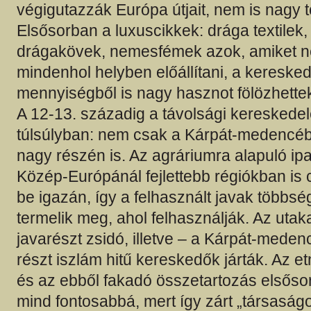
végigutazzák Európa útjait, nem is nagy
Elsősorban a luxuscikkek: drága textilek,
drágakövek, nemesfémek azok, amiket ne
mindenhol helyben előállítani, a kereske
mennyiségből is nagy hasznot fölözhettek
A 12-13. századig a távolsági kereskede
túlsúlyban: nem csak a Kárpát-medencé
nagy részén is. Az agráriumra alapuló ipa
Közép-Európánál fejlettebb régiókban is 
be igazán, így a felhasznált javak többsé
termelik meg, ahol felhasználják. Az utaka
javarészt zsidó, illetve – a Kárpát-mede
részt iszlám hitű kereskedők járták. Az et
és az ebből fakadó összetartozás elsősor
mind fontosabbá, mert így zárt „társaságo