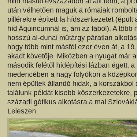
mint másfél évszázadon át állt fenn, a pr
után vélhetően maguk a rómaiak rombolták
pillérekre épített fa hídszerkezetet (épül
híd Aquincumnál is, ám az fából). A több 
hosszú al-dunai műtárgy páratlan alkotás 
hogy több mint másfél ezer éven át, a 19
akadt követője. Miközben a nyugat már a
második felétől hídépítési lázban égett, a
medencében a nagy folyókon a középkor 
nem épültek állandó hidak, a korszakból 
találunk példát kisebb kőszerkezetekre, 
századi gótikus alkotásra a mai Szlováki
Leleszen.