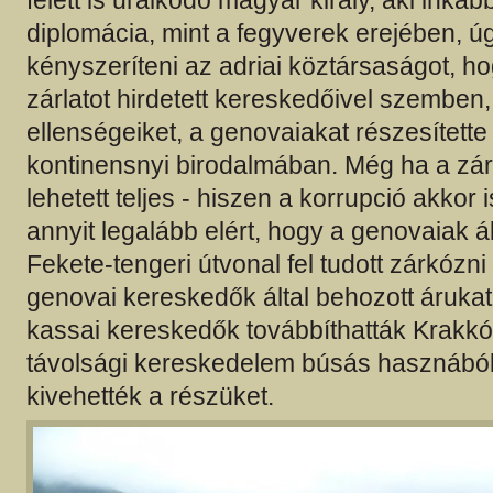
felett is uralkodó magyar király, aki inkáb
diplomácia, mint a fegyverek erejében, úg
kényszeríteni az adriai köztársaságot, ho
zárlatot hirdetett kereskedőivel szemben,
ellenségeiket, a genovaiakat részesítette
kontinensnyi birodalmában. Még ha a zár
lehetett teljes - hiszen a korrupció akkor i
annyit legalább elért, hogy a genovaiak ál
Fekete-tengeri útvonal fel tudott zárkózni 
genovai kereskedők által behozott árukat
kassai kereskedők továbbíthatták Krakkó
távolsági kereskedelem búsás hasznából
kivehették a részüket.