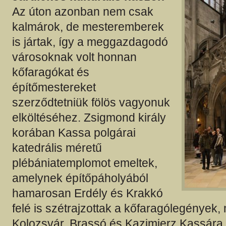
Az úton azonban nem csak
kalmárok, de mesteremberek
is jártak, így a meggazdagodó
városoknak volt honnan
kőfaragókat és
építőmestereket
szerződtetniük fölös vagyonuk
elköltéséhez. Zsigmond király
korában Kassa polgárai
katedrális méretű
plébániatemplomot emeltek,
amelynek építőpáholyából
hamarosan Erdély és Krakkó
felé is szétrajzottak a kőfaragólegények,
Kolozsvár, Brassó és Kazimierz Kassára