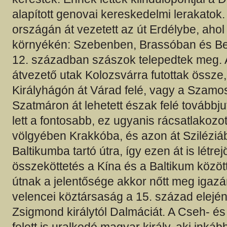
alapított genovai kereskedelmi lerakatok
országán át vezetett az út Erdélybe, aho
környékén: Szebenben, Brassóban és Be
12. században szászok telepedtek meg.
átvezető utak Kolozsvárra futottak össz
Királyhágón át Várad felé, vagy a Szamo
Szatmáron át lehetett észak felé továbbjut
lett a fontosabb, ez ugyanis rácsatlakozo
völgyében Krakkóba, és azon át Sziléziá
Baltikumba tartó útra, így ezen át is létrej
összeköttetés a Kína és a Baltikum közöt
útnak a jelentősége akkor nőtt meg igazá
velencei köztársaság a 15. század elején
Zsigmond királytól Dalmáciát. A Cseh- 