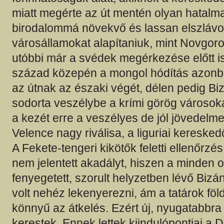
miatt megérte az út mentén olyan hatalma
birodalommá növekvő és lassan elszláv
városállamokat alapítaniuk, mint Novgoro
utóbbi már a svédek megérkezése előtt is 
század közepén a mongol hódítás azonb
az útnak az északi végét, délen pedig Bi
sodorta veszélybe a krími görög városokat
a kezét erre a veszélyes de jól jövedelm
Velence nagy riválisa, a liguriai keresk
A Fekete-tengeri kikötők feletti ellenőrz
nem jelentett akadályt, hiszen a minden o
fenyegetett, szorult helyzetben lévő Biz
volt nehéz lekenyerezni, ám a tatárok föl
könnyű az átkelés. Ezért új, nyugatabbra
kerestek. Ennek lettek kiindulópontjai a