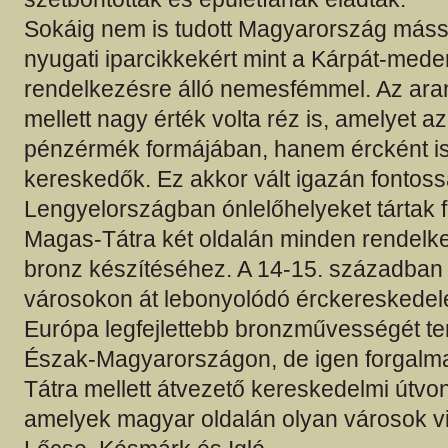
Sokáig nem is tudott Magyarország mással
nyugati iparcikkekért mint a Kárpát-me
rendelkezésre álló nemesfémmel. Az ara
mellett nagy érték volta réz is, amelyet
pénzérmék formájában, hanem ércként is 
kereskedők. Ez akkor vált igazán fontoss
Lengyelországban ónlelőhelyeket tártak fe
Magas-Tátra két oldalán minden rendelkez
bronz készítéséhez. A 14-15. században
városokon át lebonyolódó érckereskede
Európa legfejlettebb bronzművességét t
Észak-Magyarországon, de igen forgalma
Tátra mellett átvezető kereskedelmi útvon
amelyek magyar oldalán olyan városok vi