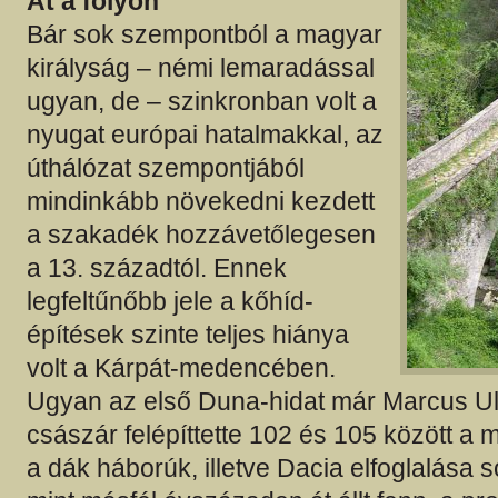
Át a folyón
Bár sok szempontból a magyar
királyság – némi lemaradással
ugyan, de – szinkronban volt a
nyugat európai hatalmakkal, az
úthálózat szempontjából
mindinkább növekedni kezdett
a szakadék hozzávetőlegesen
a 13. századtól. Ennek
legfeltűnőbb jele a kőhíd-
építések szinte teljes hiánya
volt a Kárpát-medencében.
Ugyan az első Duna-hidat már Marcus Ul
császár felépíttette 102 és 105 között a
a dák háborúk, illetve Dacia elfoglalása s