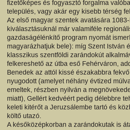
fizetőképes és fogyasztó forgalma valób
település, vagy akár egy kisebb térség fe
Az első magyar szentek avatására 1083-b
kiválasztásuknál már valamiféle regionáli
gazdaságélénkítő program nyomát ismerh
magyarázhatjuk bele): míg Szent István é
klasszikus szentföldi zarándokút alkalmáv
felkereshető az útba eső Fehérváron, ad
Benedek az attól kissé északabbra fekvő
nyugodott (amelyet néhány évtized múlv
emeltek, részben nyilván a megnövekedet
miatt), Gellért kedvéért pedig délebbre te
keleti kitérőt a Jeruzsálembe tartó és kö
költő utazó.
A későközépkorban a zarándokutak is áta