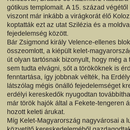
gótikus templomait. A 15. század végétől
viszont már inkább a virágkorát élő Kolo
koptatták ezt az utat Szilézia és a moldv
fejedelemség között.
Bár Zsigmond király Velence-ellenes blok
összeomlott, a kiépült kelet-magyarorszá
út olyan tartósnak bizonyult, hogy még a 
sem tudta elvágni, sőt a törököknek is ér
fenntartása, így jobbnak vélték, ha Erdély
látszólag mégis önálló fejedelemséget kr
erdélyi kereskedők nyugodtan továbbíth
már török hajók által a Fekete-tengeren 
hozott keleti árukat.
Míg Kelet-Magyarország nagyvárosai a l
közvetítő kereskedeleméből gazdagodta