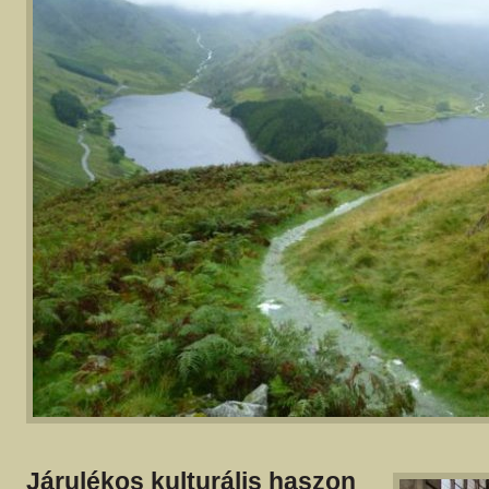
Járulékos kulturális haszon