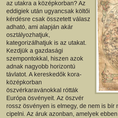
az utakra a középkorban? Az
eddigiek után ugyancsak költői
kérdésre csak összetett válasz
adható, ami alapján akár
osztályozhatjuk,
kategorizálhatjuk is az utakat.
Kezdjük a gazdasági
szempontokkal, hiszen azok
adnak nagyobb horizontú
távlatot. A kereskedők kora-
középkorban
öszvérkaravánokkal rótták
Európa ösvényeit. Az öszvér
rossz ösvényen is elmegy, de nem is bír 
cipelni. Az áruk azonban, amelyek ebben