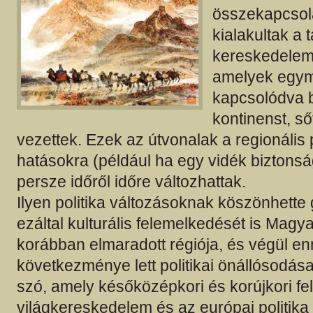
összekapcsol
kialakultak a 
kereskedelem 
amelyek egy
kapcsolódva 
kontinenst, s
vezettek. Ezek az útvonalak a regionális p
hatásokra (például ha egy vidék biztons
persze időről időre változhattak.
Ilyen politika változásoknak köszönhette
ezáltal kulturális felemelkedését is Mag
korábban elmaradott régiója, és végül en
következménye lett politikai önállósodása
szó, amely későközépkori és korújkori f
világkereskedelem és az európai politika