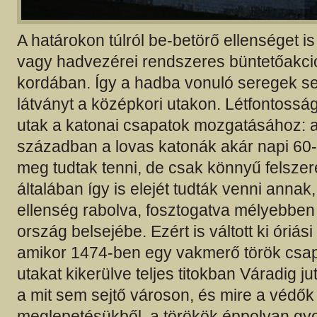
A határokon túlról be-betörő ellenséget i
vagy hadvezérei rendszeres büntetőakciói
kordában. Így a hadba vonuló seregek sem
látványt a középkori utakon. Létfontossá
utak a katonai csapatok mozgatásához: a
században a lovas katonák akár napi 60-7
meg tudtak tenni, de csak könnyű felszer
általában így is elejét tudták venni annak
ellenség rabolva, fosztogatva mélyebbe
ország belsejébe. Ezért is váltott ki óriás
amikor 1474-ben egy vakmerő török csap
utakat kikerülve teljes titokban Váradig juto
a mit sem sejtő városon, és mire a védők
meglepetésükből, a törökök éppolyan gyor