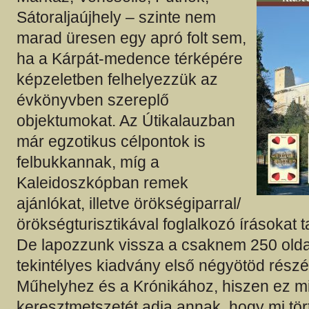
Sátoraljaújhely – szinte nem
marad üresen egy apró folt sem,
ha a Kárpát-medence térképére
képzeletben felhelyezzük az
évkönyvben szereplő
objektumokat. Az Útikalauzban
már egzotikus célpontok is
felbukkannak, míg a
Kaleidoszkópban remek
ajánlókat, illetve örökségiparral/
örökségturisztikával foglalkozó írásokat t
De lapozzunk vissza a csaknem 250 old
tekintélyes kiadvány első négyötöd részé
Műhelyhez és a Krónikához, hiszen ez m
keresztmetszetét adja annak, hogy mi tört