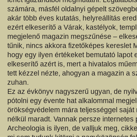
számára, másfél oldalnyi gépelt szövegbe
akár több éves kutatás, helyreállítás er
ezért elkeserítő a Várak, kastélyok, tem
megjelenő magazin megszűnése – elkeser
tűnik, nincs akkora fizetőképes kereslet
hogy egy ilyen értékeket bemutató lapot e
elkeserítő azért is, mert a hivatalos mű
tett kézzel nézte, ahogyan a magazin a
zuhan.
Ez az évkönyv nagyszerű ugyan, de nyi
pótolni egy évente hat alkalommal megje
örökségvédelem mára teljességgel saját n
nélkül maradt. Vannak persze internetes 
Archeologia is ilyen, de valljuk meg, cik