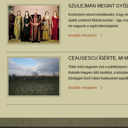
SZULEJMÁN MEGINT GYŐ
Korántsem elvont elmélkedés, hogy mik
újabb szellemi Mohácsunkat – úgy, ho
mi vagyunk a saját ellenségeink.
tovább olvasom
CEAUȘESCU ÍGÉRTE, MI 
Több mint negyven éve a pártközpont 
Kakukk-hegyen álló kastélyt, a középk
bőséggel őrző hátsó traktusával együt
géniusza?
tovább olvasom