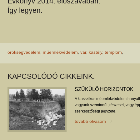
Évkönyv 2014. előszavában.
Így legyen.
örökségvédelem
,
műemlékvédelem
,
vár
,
kastély
,
templom
,
KAPCSOLÓDÓ CIKKEINK:
SZŰKÜLŐ HORIZONTOK
A klasszikus műemlékvédelem hanyatl
vagyunk szemtanúi, részesei, vagy ép
szerkesztőségi jegyzete.
tovább olvasom