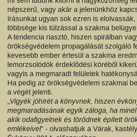
mi sem tudunk kitörni a nagyközönség fe
népszerű, vagy akár a jelenünkhöz kapcs
írásunkat ugyan sok ezren is elolvassák
többsége kis túlzással a szakma belügye
A tendencia riasztó, hiszen spirálban va
örökségvédelem propagálását szolgáló fel
kevesebb ember értesül a szakma eredmé
lemorzsolódók érdeklődési köréből kiker
vagyis a megmaradt felületek hatékonysá
Ha pedig az örökségvédelem szakmai bel
a végét jelenti.
„
Vigyék jóhírét a könyvnek, hiszen évkö
megmaradásának egyik záloga, ha minél
akik odafigyelnek és törődnek épített ör
emlékeivel
” - olvashatjuk a Várak, kasté