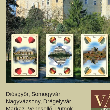
Diósgyőr, Somogyvár,
Nagyvázsony, Drégelyvár,
Markaz, Vencsellő, Putnok,