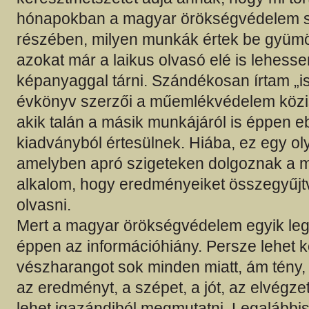
hónapokban a magyar örökségvédelem 
részében, milyen munkák értek be gyümö
azokat már a laikus olvasó elé is lehesse
képanyaggal tárni. Szándékosan írtam „is
évkönyv szerzői a műemlékvédelem közis
akik talán a másik munkájáról is éppen e
kiadványból értesülnek. Hiába, ez egy o
amelyben apró szigeteken dolgoznak a mű
alkalom, hogy eredményeiket összegyűjt
olvasni.
Mert a magyar örökségvédelem egyik le
éppen az információhiány. Persze lehet k
vészharangot sok minden miatt, ám tény,
az eredményt, a szépet, a jót, az elvégz
lehet igazándiból megmutatni. Legalább