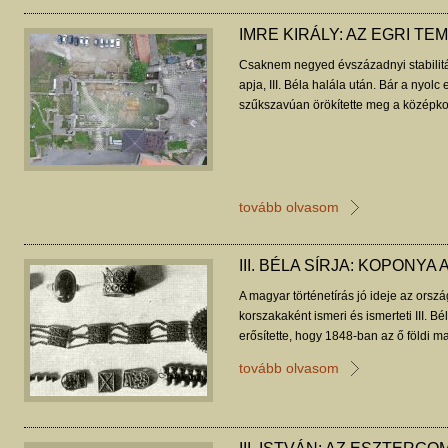
anarchiának, s az oligarchák későbbi t
végeredményben totális káoszba taszít
IMRE KIRÁLY: AZ EGRI TE
temetkezését nem sikerült azonosítani
adó ferences templom helye sem ismer
Csaknem negyed évszázadnyi stabilitás
viszont valószínűleg fennmaradt.
apja, III. Béla halála után. Bár a nyol
szűkszavúan örökítette meg a középkor
külföldi források és az oklevelek ném
ezeket az éveket.
tovább olvasom
III. BÉLA SÍRJA: KOPON
A magyar történetírás jó ideje az ors
korszakaként ismeri és ismerteti III. Bé
erősítette, hogy 1848-ban az ő földi m
egyetlen épen maradt középkori királys
tovább olvasom
meglévő tisztelet is megkövetelte, hogy 
Valószínűbb azonban, hogy az uralko
korábban előkerült.