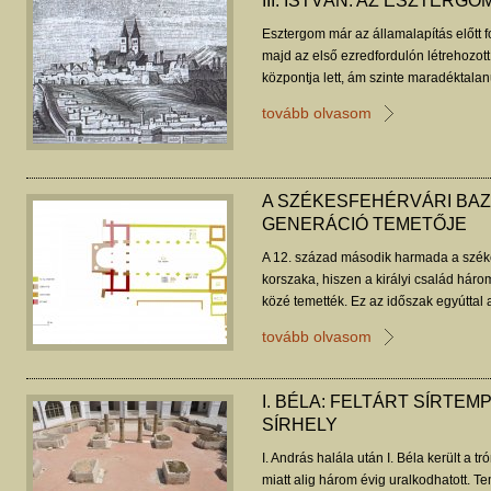
III. ISTVÁN: AZ ESZTERGO
Esztergom már az államalapítás előtt f
majd az első ezredfordulón létrehozo
központja lett, ám szinte maradéktala
katedrálisában mindössze egy uralkodó
tovább olvasom
A SZÉKESFEHÉRVÁRI BAZ
GENERÁCIÓ TEMETŐJE
A 12. század második harmada a széke
korszaka, hiszen a királyi család három
közé temették. Ez az időszak egyúttal
elkezdődött megújulásának kora is.
tovább olvasom
I. BÉLA: FELTÁRT SÍRTE
SÍRHELY
I. András halála után I. Béla került a tr
miatt alig három évig uralkodhatott. T