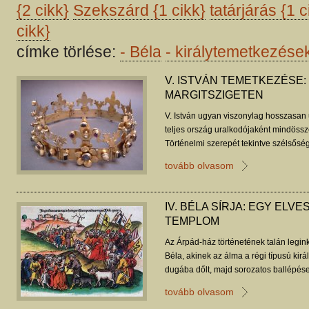
{2 cikk}
Szekszárd
{1 cikk}
tatárjárás
{1 c
cikk}
címke törlése:
-
Béla
-
királytemetkezése
V. ISTVÁN TEMETKEZÉSE:
MARGITSZIGETEN
V. István ugyan viszonylag hosszasan u
teljes ország uralkodójaként mindössze
Történelmi szerepét tekintve szélsőség
hűtlen fiúként éppúgy megítélték, min
tovább olvasom
uralkodóként. Margitszigeti sírját a h
árvíz mosta ki, valójában azonban sírr
IV. BÉLA SÍRJA: EGY ELV
TEMPLOM
Az Árpád-ház történetének talán legink
Béla, akinek az álma a régi típusú kirá
dugába dőlt, majd sorozatos ballépés
elvesztette a tatárjárás során. Hadi vá
tovább olvasom
voltak, végül fiával kialakult konfliktu