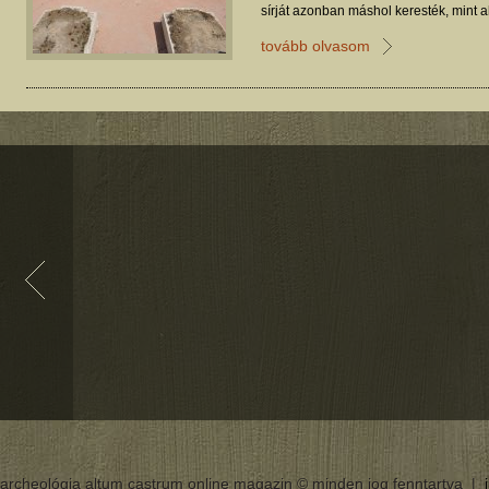
sírját azonban máshol keresték, mint 
megtalálták.
tovább olvasom
archeológia altum castrum online magazin © minden jog fenntartva |