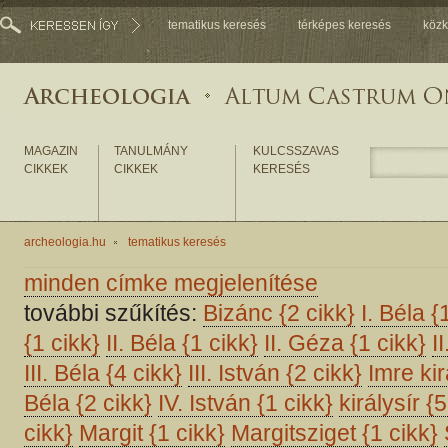
tematikus keresés
térképes keresés
közk
MAGAZIN
TANULMÁNY
KULCSSZAVAS
CIKKEK
CIKKEK
KERESÉS
archeologia.hu
tematikus keresés
minden címke megjelenítése
további szűkítés:
Bizánc
{2 cikk}
I. Béla
{
{1 cikk}
II. Béla
{1 cikk}
II. Géza
{1 cikk}
I
III. Béla
{4 cikk}
III. István
{2 cikk}
Imre ki
Béla
{2 cikk}
IV. István
{1 cikk}
királysír
{5
cikk}
Margit
{1 cikk}
Margitsziget
{1 cikk}