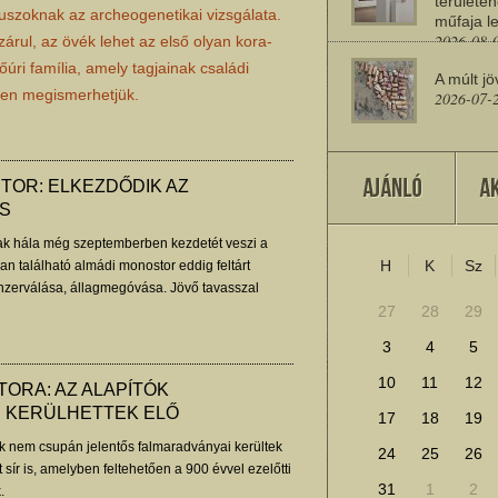
területén
uszoknak az archeogenetikai vizsgálata.
műfaja le
2026-08-
rul, az övék lehet az első olyan kora-
őúri família, amely tagjainak családi
A múlt jö
esen megismerhetjük.
2026-07-
Miért sz
TOR: ELKEZDŐDIK AZ
2026-07-
S
ak hála még szeptemberben kezdetét veszi a
H
K
Sz
n található almádi monostor eddig feltárt
További cikkek megje
zerválása, állagmegóvása. Jövő tavasszal
gészeti kutatás is.
27
28
29
3
4
5
10
11
12
ORA: AZ ALAPÍTÓK
 KERÜLHETTEK ELŐ
17
18
19
 nem csupán jelentős falmaradványai kerültek
24
25
26
t sír is, amelyben feltehetően a 900 évvel ezelőtti
31
1
2
.