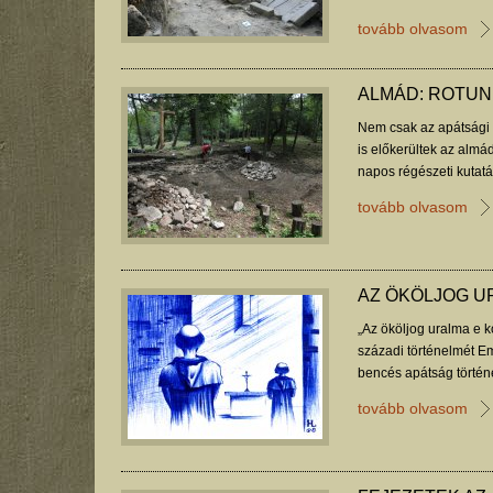
tovább olvasom
ALMÁD: ROTUN
Nem csak az apátsági 
is előkerültek az alm
napos régészeti kutatá
tovább olvasom
AZ ÖKÖLJOG U
„Az ököljog uralma e ko
századi történelmét Em
bencés apátság történe
tovább olvasom