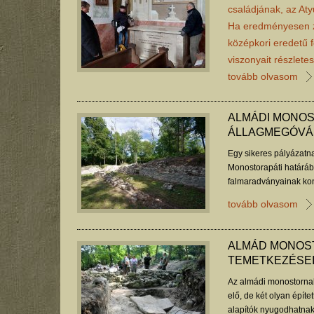
családjának, az Aty
Ha eredményesen zá
középkori eredetű f
viszonyait részlet
tovább olvasom
ALMÁDI MONOS
ÁLLAGMEGÓVÁ
Egy sikeres pályázatn
Monostorapáti határába
falmaradványainak kon
pedig folytatódhat a ré
tovább olvasom
ALMÁD MONOST
TEMETKEZÉSEI
Az almádi monostornak
elő, de két olyan építet
alapítók nyugodhatnak