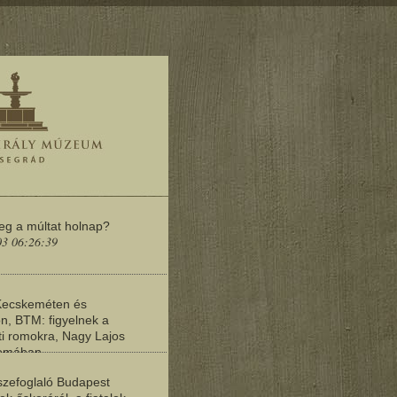
meg a múltat holnap?
03 06:26:39
Kecskeméten és
n, BTM: figyelnek a
i romokra, Nagy Lajos
yomában
03 06:20:19
zefoglaló Budapest