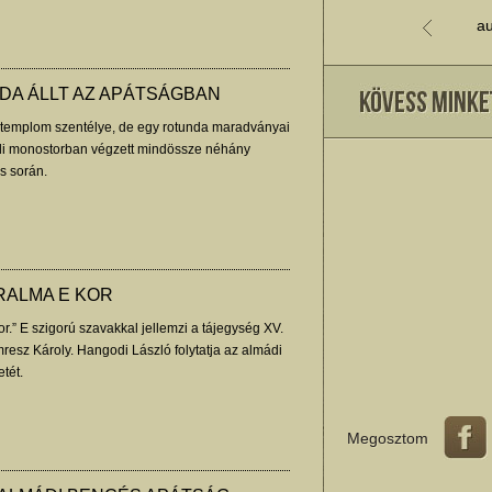
au
DA ÁLLT AZ APÁTSÁGBAN
templom szentélye, de egy rotunda maradványai
ádi monostorban végzett mindössze néhány
s során.
RALMA E KOR
r.” E szigorú szavakkal jellemzi a tájegység XV.
resz Károly. Hangodi László folytatja az almádi
tét.
Megosztom