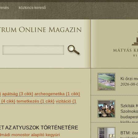
resés
közkincs-kereső
Ki őrzi 
2026-08-
}
apátság
{3 cikk}
archeogenetika
{1 cikk}
s
{4 cikk}
temetkezés
{1 cikk}
vizitáció
{1
Szkíták 
Szolnoko
budapest
király n
2026-08-
T AZ ATYUSZOK TÖRTÉNETÉRE
BTM: öss
lmádi monostor alapító kegyúri