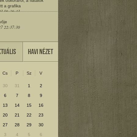
ek őskoráról, a fiatalok
tt a grafika
03 06:16:43
vője
27 22:37:30
eresd a műemlékeket?
25 11:30:41
Cs
P
Sz
V
lenítéséhez kattints ide!
30
31
1
2
6
7
8
9
13
14
15
16
20
21
22
23
27
28
29
30
3
4
5
6