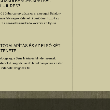
 ALMÁDI BENCÉS APÁTSÁG
– II. RÉSZ
lő trónharcainak zűrzavara, a nyugati Balaton-
ános felvirágzó történelmi periódust hozott az
Ez a század kiemelkedő korszak az Atyusz
úri monostora történetében is. Hangodi László
TORALAPÍTÁS ÉS AZ ELSŐ KÉT
RTÉNETE
Boldogságos Szűz Mária és Mindenszentek
etéből - Hangodi László tanulmányában az első
örténetét dolgozza fel.