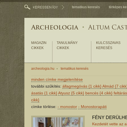
tematikus keresés
térképes ke
MAGAZIN
TANULMÁNY
KULCSSZAVAS
CIKKEK
CIKKEK
KERESÉS
archeologia.hu
tematikus keresés
minden címke megjelenítése
további szűkítés:
állagmegóvás
{1 cikk}
Almád
{7 cikk
ásatás
{1 cikk}
Atyusz
{5 cikk}
bencés
{4 cikk}
feltárá
cikk}
címke törlése:
-
monostor
-
Monostorapáti
FÉNY DERÜLHE
Kezdetét vette az a