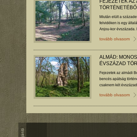
FEJEZETEK AZ
TÖRTÉNETÉBŐL 
Miután elült a százade
felvidéken is egy által
Anjou-kor évszázada. 
nemzetség almádi kegy
tovább olvasom
újabb tanulmánya.
ALMÁD: MONOS
ÉVSZÁZAD TÖ
Fejezetek az almádi 
bencés apátság történ
csaknem két évszázad t
tovább olvasom