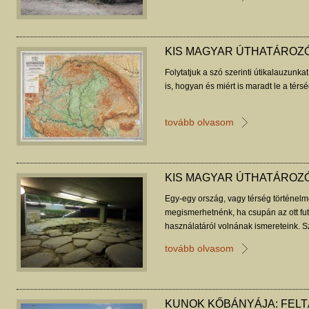
KIS MAGYAR ÚTHATÁROZÓ
Folytatjuk a szó szerinti útikalauzunk
is, hogyan és miért is maradt le a térs
tovább olvasom
KIS MAGYAR ÚTHATÁROZÓ
Egy-egy ország, vagy térség történelmét
megismerhetnénk, ha csupán az ott fut
használatáról volnának ismereteink. Sz
az újkor hajnaláig a Kárpát-medencéről
tovább olvasom
KUNOK KŐBÁNYÁJA: FELT