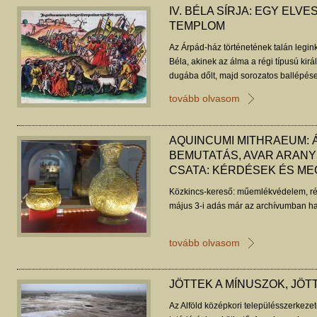
IV. BÉLA SÍRJA: EGY ELV
TEMPLOM
Az Árpád-ház történetének talán legink
Béla, akinek az álma a régi típusú kirá
dugába dőlt, majd sorozatos ballépés
elvesztette a tatárjárás során. Hadi vá
tovább olvasom
voltak, végül fiával kialakult konfliktu
anarchiának, s az oligarchák későbbi t
végeredményben totális káoszba taszít
AQUINCUMI MITHRAEUM: 
temetkezését nem sikerült azonosítani
BEMUTATÁS, AVAR ARANY
adó ferences templom helye sem ismer
CSATA: KÉRDÉSEK ÉS M
viszont valószínűleg fennmaradt.
Közkincs-kereső: műemlékvédelem, ré
május 3-i adás már az archívumban ha
tovább olvasom
JÖTTEK A MÍNUSZOK, JÖT
Az Alföld középkori településszerkez