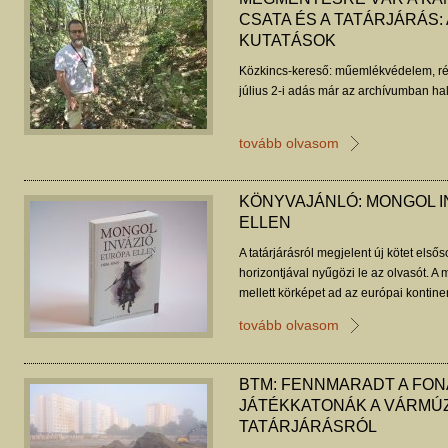
CSATA ÉS A TATÁRJÁRÁS:
KUTATÁSOK
Közkincs-kereső: műemlékvédelem, ré
július 2-i adás már az archívumban hal
tovább olvasom
KÖNYVAJÁNLÓ: MONGOL I
ELLEN
A tatárjárásról megjelent új kötet első
horizontjával nyűgözi le az olvasót. A
mellett körképet ad az európai kontine
és a közgondolkodásban élő történelmi
tovább olvasom
történelemszemléletet kínál.
BTM: FENNMARADT A FONA
JÁTÉKKATONÁK A VÁRMÚZ
TATÁRJÁRÁSRÓL