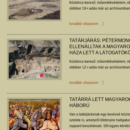
Közkincs-kereső: műemlékvédelem, ré
október 19-i adás már az archívumban 
tovább olvasom
TATÁRJÁRÁS: PÉTERMON
ELLENÁLLTAK A MAGYAROK
HÁZA LETT A LÁTOGATÓK
Közkincs-kereső: műemlékvédelem, ré
október 12-i adás már az archívumban 
tovább olvasom
TATÁRRÁ LETT MAGYAROK
HÁBORÚ
Van a tatárjárásnak egy kevéssé közis
szelete is, amelyről többnyire hallgatu
roppant beszédesek. Sőt egyes kérdés