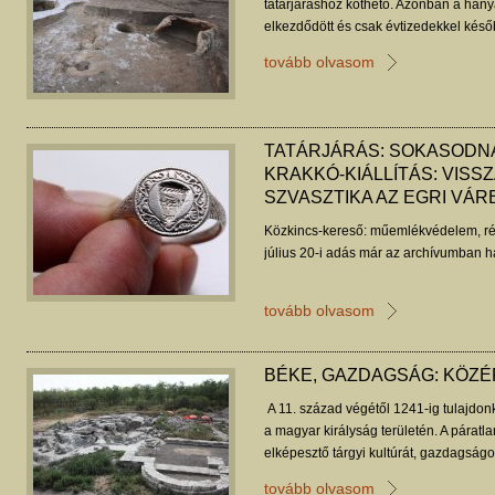
tatárjáráshoz köthető. Azonban a hany
elkezdődött és csak évtizedekkel későb
változások hátterében a klíma fokozato
tovább olvasom
TATÁRJÁRÁS: SOKASODNA
KRAKKÓ-KIÁLLÍTÁS: VISS
SZVASZTIKA AZ EGRI VÁR
Közkincs-kereső: műemlékvédelem, ré
július 20-i adás már az archívumban ha
tovább olvasom
BÉKE, GAZDAGSÁG: KÖZ
A 11. század végétől 1241-ig tulajdon
a magyar királyság területén. A párat
elképesztő tárgyi kultúrát, gazdagságo
tovább olvasom