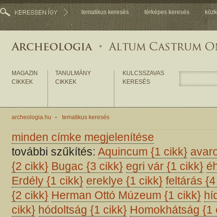
tematikus keresés
térképes keresés
közk
MAGAZIN
TANULMÁNY
KULCSSZAVAS
CIKKEK
CIKKEK
KERESÉS
archeologia.hu
tematikus keresés
minden címke megjelenítése
további szűkítés:
Aquincum
{1 cikk}
avar
{2 cikk}
Bugac
{3 cikk}
egri vár
{1 cikk}
é
Erdély
{1 cikk}
ereklye
{1 cikk}
feltárás
{4
{2 cikk}
Herman Ottó Múzeum
{1 cikk}
hí
cikk}
hódoltság
{1 cikk}
Homokhátság
{1 