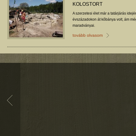
KOLOSTORT
A szerzetesi élet már a tatárjárás ide
évszázadokon át kőbánya volt, ám mé
maradványai.
tovább olvasom