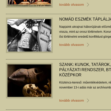
felállítására is alkalmasak. Kovács Oliv
tovább olvasom
NOMÁD ESZMÉK TÁPLÁLJ
Napjaink ukrajnai háborújának előzmé
vissza, mint az orosz történelem. Koru
ősi történelmi eredetű konfliktust gör
és Kovács Olivér cikke.
tovább olvasom
SZANK: KUNOK, TATÁROK,
PÁLYÁZATI RENDSZER, B
KÖZÉPKOR
Közkincs-kereső: műemlékvédelem, ré
november 13-i adás már az archívumba
tovább olvasom