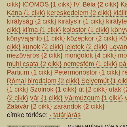
cikk}
ICOMOS
{1 cikk}
IV. Béla
{2 cikk}
K
Kána
{1 cikk}
kereskedelem
{2 cikk}
kiáll
királyság
{2 cikk}
királysír
{1 cikk}
király
cikk}
klíma
{1 cikk}
kolostor
{1 cikk}
köny
könyvajánló
{1 cikk}
középkor
{2 cikk}
Kö
cikk}
kunok
{2 cikk}
leletek
{2 cikk}
Leva
mezőváros
{2 cikk}
mongolok
{4 cikk}
mo
muhi csata
{2 cikk}
nemesfém
{1 cikk}
pá
Partium
{1 cikk}
Pétermonostor
{1 cikk}
r
Római birodalom
{2 cikk}
Selyemút
{1 cik
{1 cikk}
Szolnok
{1 cikk}
út
{2 cikk}
utak
{
{2 cikk}
vár
{1 cikk}
Vármúzeum
{1 cikk}
Zalavár
{2 cikk}
zarándok
{2 cikk}
címke törlése:
-
tatárjárás
MEGMENTÉSRE VÁR A KÁN