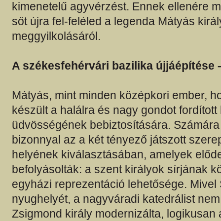
kimenetelű agyvérzést. Ennek ellenére má
sőt újra fel-feléled a legenda Mátyás királ
meggyilkolásáról.
A székesfehérvári bazilika újjáépítése –
Mátyás, mint minden középkori ember, ho
készült a halálra és nagy gondot fordított l
üdvösségének bebiztosítására. Számára
bizonnyal az a két tényező játszott szere
helyének kiválasztásában, amelyek elődei
befolyásolták: a szent királyok sírjának 
egyházi reprezentáció lehetősége. Mivel
nyughelyét, a nagyváradi katedrálist ne
Zsigmond király modernizálta, logikusan 