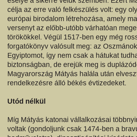
esélye a sikerre velük szemben. Ezért M
célja az erre való felkészülés volt: egy o
európai birodalom létrehozása, amely maj
versenyt az előbb-utóbb várhatóan meg
törökökkel. Végül 1517-ben egy még ro
forgatókönyv valósult meg: az Oszmánok
Egyiptomot, így nem csak a hátukat tudha
biztonságban, de erejük meg is duplázódo
Magyarország Mátyás halála után elvesz
rendelkezésre álló békés évtizedeket.
Utód nélkül
Míg Mátyás katonai vállalkozásai többnyi
voltak (gondoljunk csak 1474-ben a brav