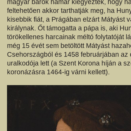
magyar bárók hamar kiegyeztek, hogy h
feltehetően akkor tarthatják meg, ha Hun
kisebbik fiát, a Prágában elzárt Mátyást 
királynak. Őt támogatta a pápa is, aki H
törökellenes harcainak méltó folytatóját lá
még 15 évét sem betöltött Mátyást hazah
Csehországból és 1458 februárjában az 
uralkodója lett (a Szent Korona híján a s
koronázásra 1464-ig várni kellett).