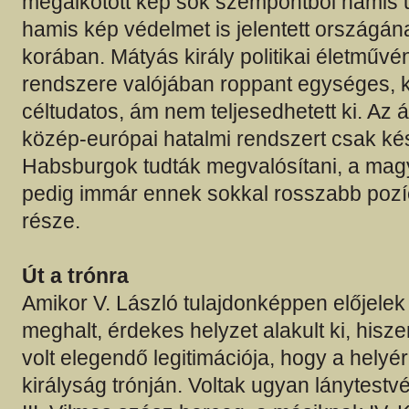
megalkotott kép sok szempontból hamis 
hamis kép védelmet is jelentett országána
korában. Mátyás király politikai életművé
rendszere valójában roppant egységes, 
céltudatos, ám nem teljesedhetett ki. Az ál
közép-európai hatalmi rendszert csak ké
Habsburgok tudták megvalósítani, a magy
pedig immár ennek sokkal rosszabb pozíc
része.
Út a trónra
Amikor V. László tulajdonképpen előjelek 
meghalt, érdekes helyzet alakult ki, his
volt elegendő legitimációja, hogy a helyé
királyság trónján. Voltak ugyan lánytestv