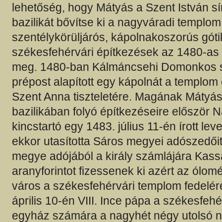
lehetőség, hogy Mátyás a Szent István sír
bazilikát bővítse ki a nagyváradi templom
szentélykörüljárós, kápolnakoszorús gótik
székesfehérvári építkezések az 1480-as
meg. 1480-ban Kálmáncsehi Domonkos s
prépost alapított egy kápolnát a templom
Szent Anna tiszteletére. Magának Mátyá
bazilikában folyó építkezéseire először 
kincstartó egy 1483. július 11-én írott level
ekkor utasította Sáros megyei adószedői
megye adójából a király számlájára Kas
aranyforintot fizessenek ki azért az ólomé
város a székesfehérvári templom fedelére
április 10-én VIII. Ince pápa a székesfeh
egyház számára a nagyhét négy utolsó na