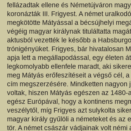
fellázadtak ellene és Németújváron magya
koronázták III. Frigyest. A német uralkod
megkötötte Mátyással a bécsújhelyi megá
végéig magyar királynak tituláltatta magá
aktusból vezették le később a Habsburg
trónigényüket. Frigyes, bár hivatalosan Má
apja lett a megállapodással, egy életen á
legkomolyabb ellenfele maradt, aki sikere
meg Mátyás erőfeszítéseit a végső cél, a
cím megszerzésére. Mindketten nagyon j
voltak, hiszen Mátyás egészen az 1480-as
egész Európával, hogy a kontinens megm
veszélytől, míg Frigyes azt sulykolta sik
magyar király gyűlöli a németeket és az 
tör. A német császár vádjainak volt némi 