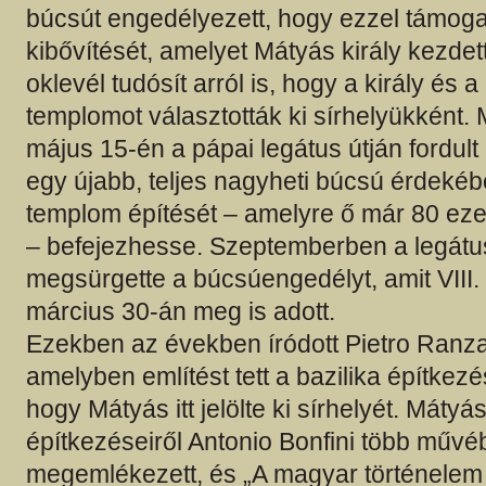
búcsút engedélyezett, hogy ezzel támog
kibővítését, amelyet Mátyás király kezdet
oklevél tudósít arról is, hogy a király és a
templomot választották ki sírhelyükként.
május 15-én a pápai legátus útján fordult 
egy újabb, teljes nagyheti búcsú érdekéb
templom építését – amelyre ő már 80 ezer
– befejezhesse. Szeptemberben a legátu
megsürgette a búcsúengedélyt, amit VIII.
március 30-án meg is adott.
Ezekben az években íródott Pietro Ranza
amelyben említést tett a bazilika építkezés
hogy Mátyás itt jelölte ki sírhelyét. Máty
építkezéseiről Antonio Bonfini több művé
megemlékezett, és „A magyar történelem 