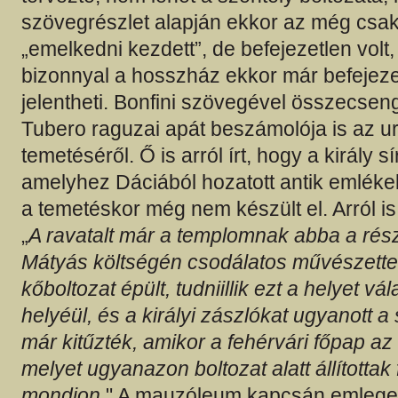
szövegrészlet alapján ekkor az még csa
„emelkedni kezdett”, de befejezetlen volt
bizonnyal a hosszház ekkor már befejezet
jelentheti. Bonfini szövegével összecse
Tubero raguzai apát beszámolója is az u
temetéséről. Ő is arról írt, hogy a király 
amelyhez Dáciából hozatott antik emléke
a temetéskor még nem készült el. Arról is 
„
A ravatalt már a templomnak abba a rész
Mátyás költségén csodálatos művészettel
kőboltozat épült, tudniillik ezt a helyet vá
helyéül, és a királyi zászlókat ugyanott a
már kitűzték, amikor a fehérvári főpap az 
melyet ugyanazon boltozat alatt állítottak 
mondjon.
" A mauzóleum kapcsán emlegete