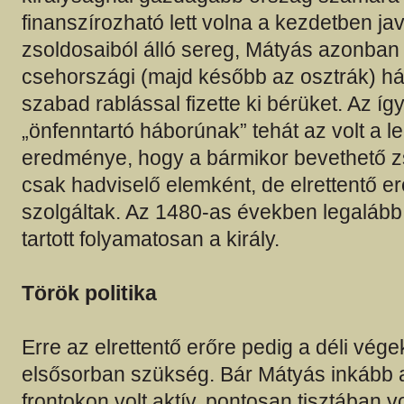
finanszírozható lett volna a kezdetben ja
zsoldosaiból álló sereg, Mátyás azonban
csehországi (majd később az osztrák) há
szabad rablással fizette ki bérüket. Az így 
„önfenntartó háborúnak” tehát az volt a 
eredménye, hogy a bármikor bevethető 
csak hadviselő elemként, de elrettentő er
szolgáltak. Az 1480-as években legalább 
tartott folyamatosan a király.
Török politika
Erre az elrettentő erőre pedig a déli vége
elsősorban szükség. Bár Mátyás inkább 
frontokon volt aktív, pontosan tisztában vo