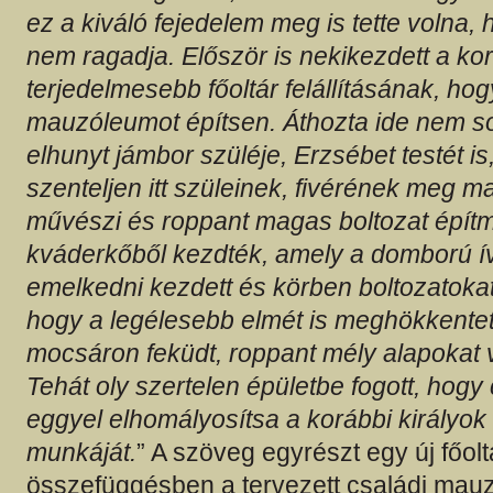
ez a kiváló fejedelem meg is tette volna, h
nem ragadja. Először is nekikezdett a ko
terjedelmesebb főoltár felállításának, hogy
mauzóleumot építsen. Áthozta ide nem s
elhunyt jámbor szüléje, Erzsébet testét i
szenteljen itt szüleinek, fivérének meg m
művészi és roppant magas boltozat épít
kváderkőből kezdték, amely a domború í
emelkedni kezdett és körben boltozatokat 
hogy a legélesebb elmét is meghökkentet
mocsáron feküdt, roppant mély alapokat v
Tehát oly szertelen épületbe fogott, hog
eggyel elhomályosítsa a korábbi királyo
munkáját.
” A szöveg egyrészt egy új főolt
összefüggésben a tervezett családi mauz