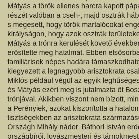
Mátyás a török ellenes harcra kapott páp
részét valóban a cseh-, majd osztrák hábor
s megesett, hogy török martalócokat eng
királyságon, hogy azok osztrák területek
Mátyás a trónra kerülését követő évekbe
erősítette meg hatalmát. Ebben elsősorb
familiárisok népes hadára támaszkodhato
kiegyezett a legnagyobb arisztokrata csal
Miklós például végül az egyik leghűséges
és Mátyás ezért meg is jutalmazta őt Bosz
trónjával. Akikben viszont nem bízott, mi
a Perényiek, azokat kiszorította a hatalo
tisztségekben az arisztokrata származású
Országh Mihály nádor, Báthori István erdé
országbírói, lovászmesteri és tárnokmeste