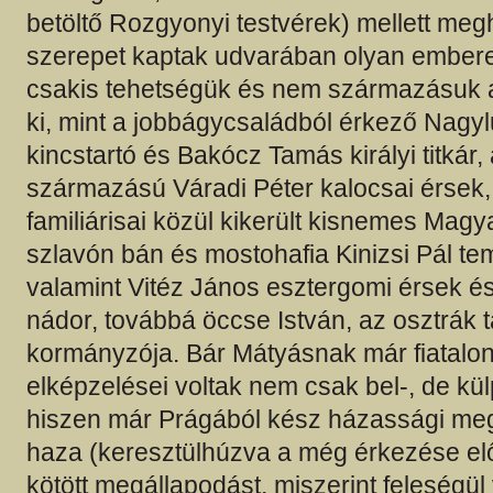
betöltő Rozgyonyi testvérek) mellett me
szerepet kaptak udvarában olyan emberek
csakis tehetségük és nem származásuk a
ki, mint a jobbágycsaládból érkező Nagy
kincstartó és Bakócz Tamás királyi titkár, 
származású Váradi Péter kalocsai érsek
familiárisai közül kikerült kisnemes Magy
szlavón bán és mostohafia Kinizsi Pál te
valamint Vitéz János esztergomi érsek é
nádor, továbbá öccse István, az osztrák
kormányzója. Bár Mátyásnak már fiatalon
elképzelései voltak nem csak bel-, de külpo
hiszen már Prágából kész házassági meg
haza (keresztülhúzva a még érkezése előt
kötött megállapodást, miszerint feleségül