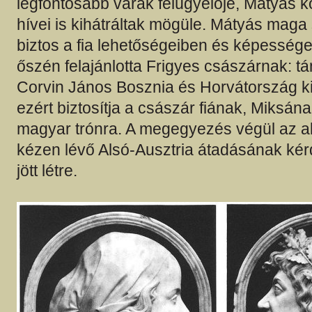
legfontosabb várak felügyelője, Mátyás ko
hívei is kihátráltak mögüle. Mátyás maga 
biztos a fia lehetőségeiben és képesség
őszén felajánlotta Frigyes császárnak: 
Corvin János Bosznia és Horvátország ki
ezért biztosítja a császár fiának, Miksána
magyar trónra. A megegyezés végül az 
kézen lévő Alsó-Ausztria átadásának ké
jött létre.