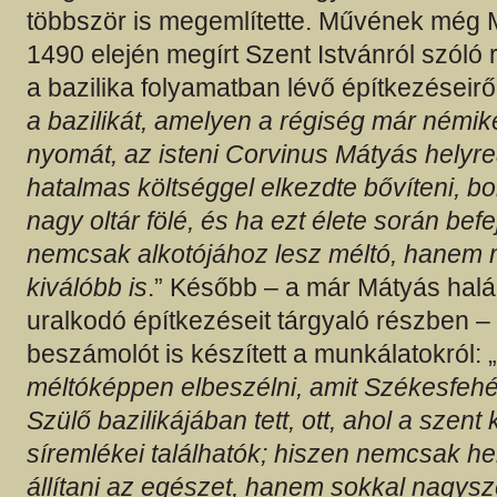
többször is megemlítette. Művének még 
1490 elején megírt Szent Istvánról szóló 
a bazilika folyamatban lévő építkezéseiről
a bazilikát, amelyen a régiség már némik
nyomát, az isteni Corvinus Mátyás helyreá
hatalmas költséggel elkezdte bővíteni, bo
nagy oltár fölé, és ha ezt élete során bef
nemcsak alkotójához lesz méltó, hanem
kiválóbb is
.” Később – a már Mátyás halála
uralkodó építkezéseit tárgyaló részben –
beszámolót is készített a munkálatokról: „
méltóképpen elbeszélni, amit Székesfehé
Szülő bazilikájában tett, ott, ahol a szent 
síremlékei találhatók; hiszen nemcsak he
állítani az egészet, hanem sokkal nagysze