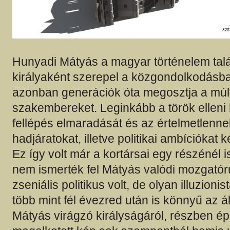
Hunyadi Mátyás a magyar történelem tal
királyaként szerepel a közgondolkodásba
azonban generációk óta megosztja a múl
szakembereket. Leginkább a török elleni
fellépés elmaradását és az értelmetlenne
hadjáratokat, illetve politikai ambíciókat 
Ez így volt már a kortársai egy részénél i
nem ismerték fel Mátyás valódi mozgatór
zseniális politikus volt, de olyan illuzioni
több mint fél évezred után is könnyű az á
Mátyás virágzó királyságáról, részben ép