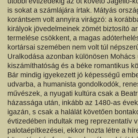
utóbbi évtizedekig az őt követő Jagelló-
is sokat a számlájára írtak. Mátyás orsz
korántsem volt annyira virágzó: a koráb
királyok jövedelmeinek zömét biztosító 
termelése csökkent, a magas adóterhelés
kortársai szemében nem volt túl népszerű 
Uralkodása azonban különösen Mohács 
kiszámíthatóság és a béke romantikus köd
Bár mindig igyekezett jó képességű embe
udvarba, a humanista gondolkodók, ren
művészek, a nyugati kultúra csak a Beatri
házassága után, inkább az 1480-as évek
igazán, s csak a halálát követően bontako
évtizedében indultak meg reprezentatív v
palotaépítkezései, ekkor hozta létre a hí