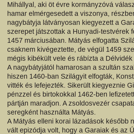
Mihállyal, aki öt évre kormányzóvá válasz
hamar elmérgesedett a viszonya, részben
nagybátyja látványosan kiegyezett a Gara
szerepet játszottak a Hunyadi-testvérek f
1457 márciusában. Mátyás elfogatta Szilá
csaknem kivégeztette, de végül 1459 s
mégis kibékült vele és rábízta a Délvidék
A nagybátyjától hamarosan a szultán sza
hiszen 1460-ban Szilágyit elfogták, Kons
vitték és lefejezték. Sikerült kiegyeznie Gi
pénzzel és birtokokkal 1462-ben lefizetet
pártján maradjon. A zsoldosvezér csapata
seregként használta Mátyás.
A Mátyás elleni korai lázadások később 
vált epizódja volt, hogy a Garaiak és az 