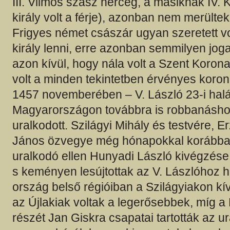
III. Vilmos szász herceg, a másiknak IV.
király volt a férje), azonban nem merültek f
Frigyes német császár ugyan szeretett 
király lenni, erre azonban semmilyen joga
azon kívül, hogy nála volt a Szent Koron
volt a minden tekintetben érvényes koro
1457 novemberében – V. László 23-i halá
Magyarországon továbbra is robbanáshoz
uralkodott. Szilágyi Mihály és testvére, 
János özvegye még hónapokkal korábban 
uralkodó ellen Hunyadi László kivégzése
s keményen lesújtottak az V. Lászlóhoz 
ország belső régióiban a Szilágyiakon kí
az Újlakiak voltak a legerősebbek, míg a
részét Jan Giskra csapatai tartották az ur