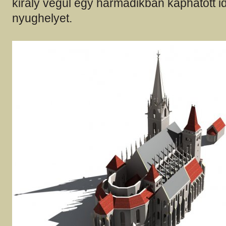
király végül egy harmadikban kaphatott i
nyughelyet.