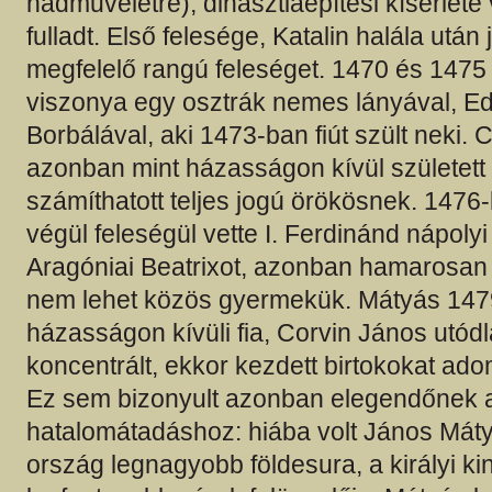
hadműveletre), dinasztiaépítési kísérlete
fulladt. Első felesége, Katalin halála után 
megfelelő rangú feleséget. 1470 és 1475 k
viszonya egy osztrák nemes lányával, E
Borbálával, aki 1473-ban fiút szült neki. 
azonban mint házasságon kívül születet
számíthatott teljes jogú örökösnek. 147
végül feleségül vette I. Ferdinánd nápolyi 
Aragóniai Beatrixot, azonban hamarosan 
nem lehet közös gyermekük. Mátyás 1479
házasságon kívüli fia, Corvin János utód
koncentrált, ekkor kezdett birtokokat ad
Ez sem bizonyult azonban elegendőnek 
hatalomátadáshoz: hiába volt János Máty
ország legnagyobb földesura, a királyi ki