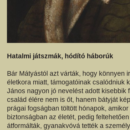
Hatalmi játszmák, hódító háborúk
Bár Mátyástól azt várták, hogy könnyen ir
életkora miatt, támogatóinak csalódniuk k
János nagyon jó nevelést adott kisebbik 
család élére nem is őt, hanem bátyját képz
prágai fogságban töltött hónapok, amiko
biztonságban az életét, pedig feltehetően
átformálták, gyanakvóvá tették a személyi