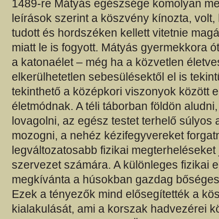
1489-re Mátyás egészsége komolyan meg
leírások szerint a köszvény kínozta, volt,
tudott és hordszéken kellett vitetnie mag
miatt le is fogyott. Mátyás gyermekkora ót
a katonaélet – még ha a közvetlen életve
elkerülhetetlen sebesülésektől el is teki
tekinthető a középkori viszonyok között
életmódnak. A téli táborban földön aludn
lovagolni, az egész testet terhelő súlyos
mozogni, a nehéz kézifegyvereket forgatn
legváltozatosabb fizikai megterheléseket j
szervezet számára. A különleges fizikai e
megkívánta a húsokban gazdag bőséges 
Ezek a tényezők mind elősegítették a kö
kialakulását, ami a korszak hadvezérei k