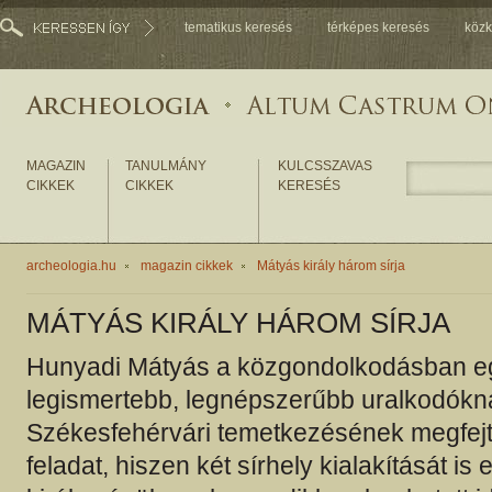
tematikus keresés
térképes keresés
közk
MAGAZIN
TANULMÁNY
KULCSSZAVAS
CIKKEK
CIKKEK
KERESÉS
archeologia.hu
magazin cikkek
Mátyás király három sírja
MÁTYÁS KIRÁLY HÁROM SÍRJA
Hunyadi Mátyás a közgondolkodásban e
legismertebb, legnépszerűbb uralkodókn
Székesfehérvári temetkezésének megfe
feladat, hiszen két sírhely kialakítását is