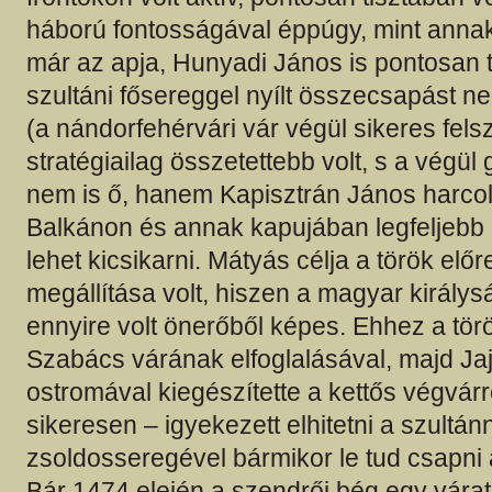
háború fontosságával éppúgy, mint annak 
már az apja, Hunyadi János is pontosan 
szultáni fősereggel nyílt összecsapást n
(a nándorfehérvári vár végül sikeres fel
stratégiailag összetettebb volt, s a végü
nem is ő, hanem Kapisztrán János harcolta
Balkánon és annak kapujában legfeljebb 
lehet kicsikarni. Mátyás célja a török el
megállítása volt, hiszen a magyar királys
ennyire volt önerőből képes. Ehhez a török
Szabács várának elfoglalásával, majd Ja
ostromával kiegészítette a kettős végvárre
sikeresen – igyekezett elhitetni a szultán
zsoldosseregével bármikor le tud csapni 
Bár 1474 elején a szendrői bég egy váratl