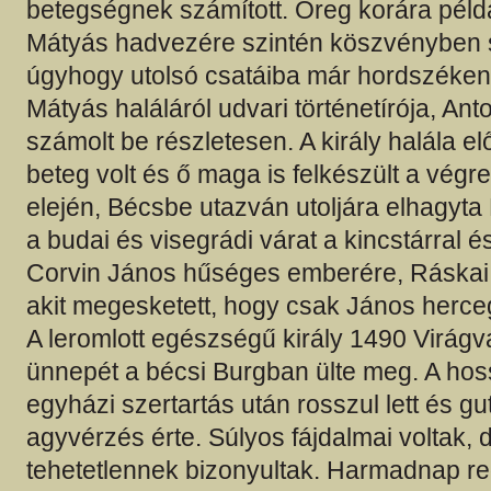
betegségnek számított. Öreg korára példá
Mátyás hadvezére szintén köszvényben 
úgyhogy utolsó csatáiba már hordszéken 
Mátyás haláláról udvari történetírója, Ant
számolt be részletesen. A király halála el
beteg volt és ő maga is felkészült a végr
elején, Bécsbe utazván utoljára elhagyt
a budai és visegrádi várat a kincstárral és
Corvin János hűséges emberére, Ráskai 
akit megesketett, hogy csak János herceg
A leromlott egészségű király 1490 Virág
ünnepét a bécsi Burgban ülte meg. A hos
egyházi szertartás után rosszul lett és g
agyvérzés érte. Súlyos fájdalmai voltak, 
tehetetlennek bizonyultak. Harmadnap re