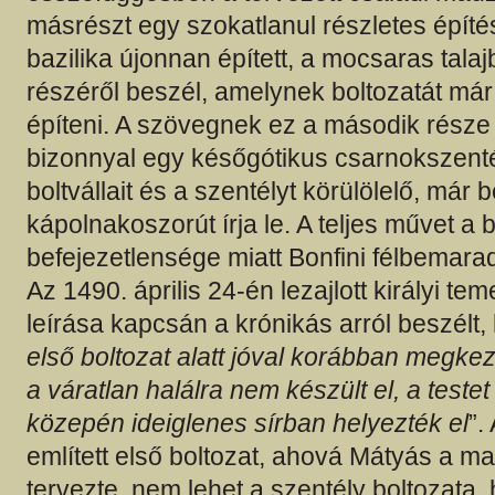
másrészt egy szokatlanul részletes építés
bazilika újonnan épített, a mocsaras talaj
részéről beszél, amelynek boltozatát már
építeni. A szövegnek ez a második rész
bizonnyal egy későgótikus csarnokszenté
boltvállait és a szentélyt körülölelő, már 
kápolnakoszorút írja le. A teljes művet a b
befejezetlensége miatt Bonfini félbemarado
Az 1490. április 24-én lezajlott királyi te
leírása kapcsán a krónikás arról beszélt, 
első boltozat alatt jóval korábban megk
a váratlan halálra nem készült el, a testet
közepén ideiglenes sírban helyezték el
”.
említett első boltozat, ahová Mátyás a 
tervezte, nem lehet a szentély boltozata,