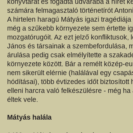
könyvtárat és fogadta udvarába a hírét k
számára felmagasztaló történetírót Antoni
A hirtelen haragú Mátyás igazi tragédiája 
még a szűkebb környezete sem értette i
mozgatórugóit. Az ezt jelző konfliktusok, 
János és társainak a szembefordulása, m
árulása pedig csak elmélyítette a szakad
környezete között. Bár a remélt közép-e
nem sikerült elérnie (halálával egy csapá
hódításai), több évtizedes időt biztosított
elleni harcra való felkészülésre - még ha
éltek vele.
Mátyás halála