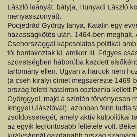
László leányát, bátyja, Hunyadi László k
menyasszonyát).
Podjedrád György lánya, Katalin egy évv
házasságkötés után, 1464-ben meghalt.
Csehországgal kapcsolatos politikai ambí
tól bontakoztak ki, amikor III. Frigyes csá
szövetségben háborúba kezdett elsőkén
tartomány ellen. Ugyan a harcok nem hozt
(a cseh királyi címet megszerezte 1469-
ország feletti hatalmon osztoznia kellett
Györggyel, majd a szintén törvényesen m
lengyel Ulászlóval), azonban fenn tudta t
zsoldosseregét, amely aktív külpolitikai
az egyik legfontosabb feltétele volt. Bé
királyságnál gazdagabb ország számára