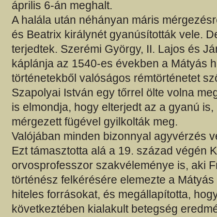
április 6-án meghalt.
A halála után néhányan máris mérgezés
és Beatrix királynét gyanúsították vele. 
terjedtek. Szerémi György, II. Lajos és Já
káplánja az 1540-es években a Mátyás h
történetekből valóságos rémtörténetet sző
Szapolyai István egy tőrrel ölte volna me
is elmondja, hogy elterjedt az a gyanú is
mérgezett fügével gyilkolták meg.
Valójában minden bizonnyal agyvérzés vég
Ezt támasztotta alá a 19. század végén K
orvosprofesszor szakvéleménye is, aki F
történész felkérésére elemezte a Mátyás 
hiteles forrásokat, és megállapította, ho
következtében kialakult betegség eredmé