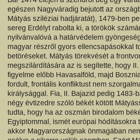
egészen Nagyváradig bejutott az ország
Mátyás sziléziai hadjáratát), 1479-ben p
sereg Erdélyt rabolta ki, a törökök számá
nyilvánvalóvá a határvédelem gyöngeség
magyar részről gyors ellencsapásokkal t
betöréseket. Mátyás törekvését a frontvo
megszilárdítására az is segítette, hogy I
figyelme előbb Havasalföld, majd Bosznia, 
fordult, frontális konfliktust nem szorgal
királysággal. Fia, II. Bajazid pedig 1483
négy évtizedre szóló békét kötött Mátyás
tudta, hogy ha az oszmán birodalom béké
Egyiptommal, ismét európai hódításokra 
akkor Magyarországnak önmagában nem