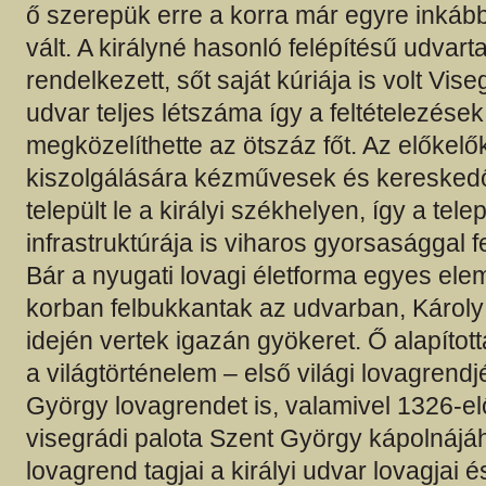
ő szerepük erre a korra már egyre inkáb
vált. A királyné hasonló felépítésű udvart
rendelkezett, sőt saját kúriája is volt Vise
udvar teljes létszáma így a feltételezések
megközelíthette az ötszáz főt. Az előkel
kiszolgálására kézművesek és kereske
települt le a királyi székhelyen, így a tele
infrastruktúrája is viharos gyorsasággal f
Bár a nyugati lovagi életforma egyes ele
korban felbukkantak az udvarban, Károly
idején vertek igazán gyökeret. Ő alapítot
a világtörténelem – első világi lovagrendj
György lovagrendet is, valamivel 1326-elő
visegrádi palota Szent György kápolnájá
lovagrend tagjai a királyi udvar lovagjai é