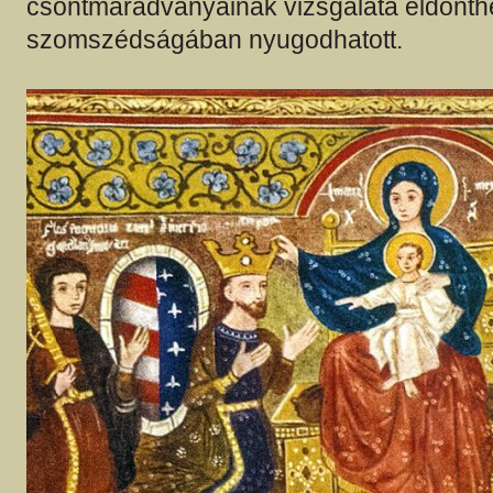
csontmaradványainak vizsgálata eldönthe
szomszédságában nyugodhatott.