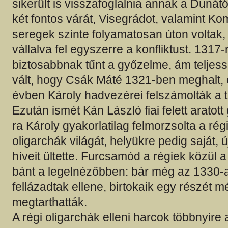
sikerült is visszafoglalnia annak a Dunától
két fontos várát, Visegrádot, valamint Kom
seregek szinte folyamatosan úton voltak, 
vállalva fel egyszerre a konfliktust. 1317
biztosabbnak tűnt a győzelme, ám teljes
vált, hogy Csák Máté 1321-ben meghalt,
évben Károly hadvezérei felszámolták a 
Ezután ismét Kán László fiai felett aratot
ra Károly gyakorlatilag felmorzsolta a régi
oligarchák világát, helyükre pedig saját, 
híveit ültette. Furcsamód a régiek közül 
bánt a legelnézőbben: bár még az 1330-
fellázadtak ellene, birtokaik egy részét m
megtarthatták.
A régi oligarchák elleni harcok többnyire 