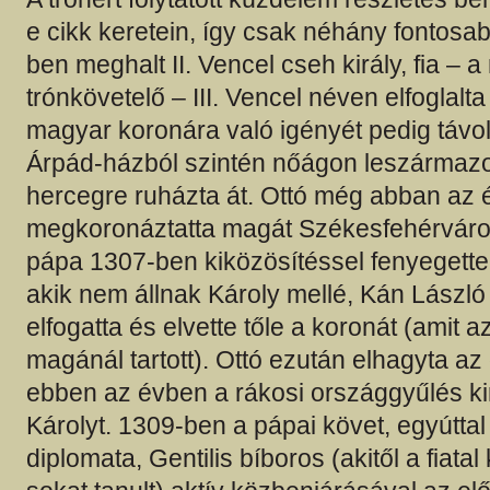
e cikk keretein, így csak néhány fontosa
ben meghalt II. Vencel cseh király, fia – 
trónkövetelő – III. Vencel néven elfoglalta
magyar koronára való igényét pedig távol
Árpád-házból szintén nőágon leszármazott 
hercegre ruházta át. Ottó még abban az
megkoronáztatta magát Székesfehérváro
pápa 1307-ben kiközösítéssel fenyegett
akik nem állnak Károly mellé, Kán László 
elfogatta és elvette tőle a koronát (amit
magánál tartott). Ottó ezután elhagyta az
ebben az évben a rákosi országgyűlés kir
Károlyt. 1309-ben a pápai követ, egyúttal
diplomata, Gentilis bíboros (akitől a fiatal