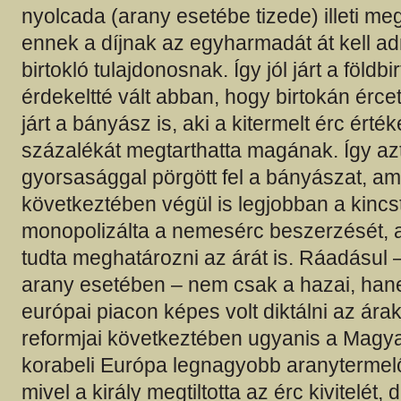
nyolcada (arany esetébe tizede) illeti me
ennek a díjnak az egyharmadát át kell adn
birtokló tulajdonosnak. Így jól járt a földbi
érdekeltté vált abban, hogy birtokán ércet
járt a bányász is, aki a kitermelt érc érté
százalékát megtarthatta magának. Így azt
gyorsasággal pörgött fel a bányászat, a
következtében végül is legjobban a kincst
monopolizálta a nemesérc beszerzését, 
tudta meghatározni az árát is. Ráadásul 
arany esetében – nem csak a hazai, ha
európai piacon képes volt diktálni az árak
reformjai következtében ugyanis a Magya
korabeli Európa legnagyobb aranytermelő
mivel a király megtiltotta az érc kivitelét,