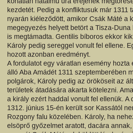
korlátlan hatalmú ura erejének megtörésé
kezdetét. Pedig a konfliktusuk már 1311 
nyarán kiéleződött, amikor Csák Máté a ki
megegyezés helyett betört a Tisza-Duna 
is megtámadta. Gentilis bíboros ekkor kik
Károly pedig sereggel vonult fel ellene. 
hozott azonban eredményt.
A fordulatot egy váratlan esemény hozta el
álló Aba Amádét 1311 szeptemberében m
polgárok, Károly pedig az örököseit az álta
területek átadására akarta kötelezni. Amad
a király ezért haddal vonult fel ellenük. A
1312. június 15-én került sor Kassától 
Rozgony falu közelében. Károly, ha nehez
elsöprő győzelmet aratott, dacára annak