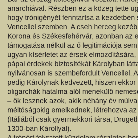
anarchiával. Részben ez a közeg tette ug
hogy trónigényét fenntartsa a kezdetben
Vencellel szemben. A cseh herceg kezébe
Korona és Székesfehérvár, azonban az e
támogatása nélkül az ő legitimációja sem v
ugyan kísérletet az érsek elmozdítására
pápai érdekek biztosítékát Károlyban látta
nyilvánosan is szembefordult Vencellel. A
pedig Károlynak kedvezett, hiszen ekkor
oligarchák hatalma alól menekülő nemese
– ők lesznek azok, akik néhány év múlva
méltóságokig emelkednek, létrehozva az ú
(Itáliából csak gyermekkori társa, Druget
1300-ban Károllyal).
A trónért folytatott küzdelem részletes b