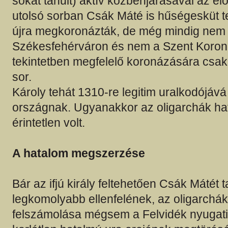
sokat tanult) aktív közbenjárásával az el
utolsó sorban Csák Máté is hűségesküt te
újra megkoronázták, de még mindig nem
Székesfehérváron és nem a Szent Koron
tekintetben megfelelő koronázására csak
sor.
Károly tehát 1310-re legitim uralkodójává 
országnak. Ugyanakkor az oligarchák ha
érintetlen volt.
A hatalom megszerzése
Bár az ifjú király feltehetően Csák Mátét t
legkomolyabb ellenfelének, az oligarchá
felszámolása mégsem a Felvidék nyugati