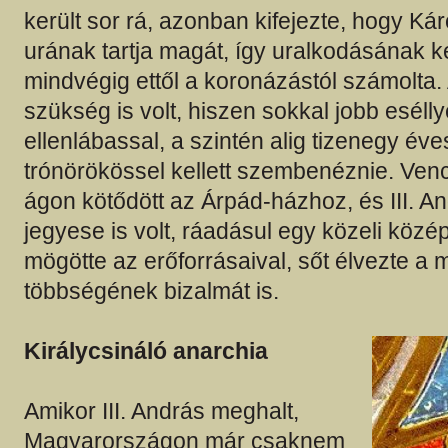
került sor rá, azonban kifejezte, hogy Ká
urának tartja magát, így uralkodásának k
mindvégig ettől a koronázástól számolta.
szükség is volt, hiszen sokkal jobb esélly
ellenlábassal, a szintén alig tizenegy év
trónörökössel kellett szembenéznie. Ven
ágon kötődött az Árpád-házhoz, és III. A
jegyese is volt, ráadásul egy közeli közép
mögötte az erőforrásaival, sőt élvezte a
többségének bizalmát is.
Királycsináló anarchia
Amikor III. András meghalt,
Magyarországon már csaknem