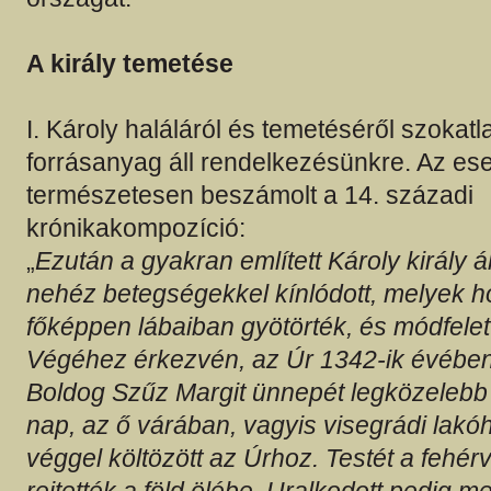
A király temetése
I. Károly haláláról és temetéséről szokat
forrásanyag áll rendelkezésünkre. Az es
természetesen beszámolt a 14. századi
krónikakompozíció:
„
Ezután a gyakran említett Károly király 
nehéz betegségekkel kínlódott, melyek h
főképpen lábaiban gyötörték, és módfelett
Végéhez érkezvén, az Úr 1342-ik évében,
Boldog Szűz Margit ünnepét legközelebb
nap, az ő várában, vagyis visegrádi lakó
véggel költözött az Úrhoz. Testét a fehé