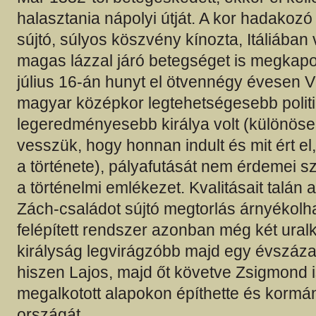
halasztania nápolyi útját. A kor hadakozó
sújtó, súlyos köszvény kínozta, Itáliában
magas lázzal járó betegséget is megkapo
július 16-án hunyt el ötvennégy évesen V
magyar középkor legtehetségesebb polit
legeredményesebb királya volt (különösen
vesszük, hogy honnan indult és mit ért el
a története), pályafutását nem érdemei sz
a történelmi emlékezet. Kvalitásait talán 
Zách-családot sújtó megtorlás árnyékolhat
felépített rendszer azonban még két ural
királyság legvirágzóbb majd egy évszázad
hiszen Lajos, majd őt követve Zsigmond is
megalkotott alapokon építhette és kormá
országát.