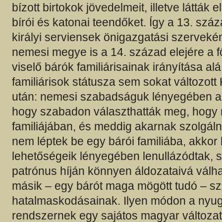
bízott birtokok jövedelmeit, illetve látták e
bírói és katonai teendőket. Így a 13. szá
királyi serviensek önigazgatási szerveké
nemesi megye is a 14. század elejére a f
viselő bárók familiárisainak irányítása alá 
familiárisok státusza sem sokat változot
után: nemesi szabadságuk lényegében ab
hogy szabadon választhatták meg, hogy 
familiájában, és meddig akarnak szolgáln
nem léptek be egy bárói familiába, akkor 
lehetőségeik lényegében lenullázódtak, 
patrónus híján könnyen áldozataivá válha
másik – egy bárót maga mögött tudó – s
hatalmaskodásainak. Ilyen módon a nyug
rendszernek egy sajátos magyar változata 