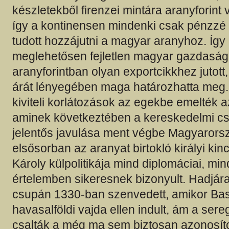
készletekből firenzei mintára aranyforint
így a kontinensen mindenki csak pénzzé
tudott hozzájutni a magyar aranyhoz. Íg
meglehetősen fejletlen magyar gazdaság
aranyforintban olyan exportcikkhez jutot
árát lényegében maga határozhatta meg.
kiviteli korlátozások az egekbe emelték a
aminek következtében a kereskedelmi c
jelentős javulása ment végbe Magyarors
elsősorban az aranyat birtokló királyi kinc
Károly külpolitikája mind diplomáciai, min
értelemben sikeresnek bizonyult. Hadjár
csupán 1330-ban szenvedett, amikor Ba
havasalföldi vajda ellen indult, ám a ser
csalták a még ma sem biztosan azonosíto