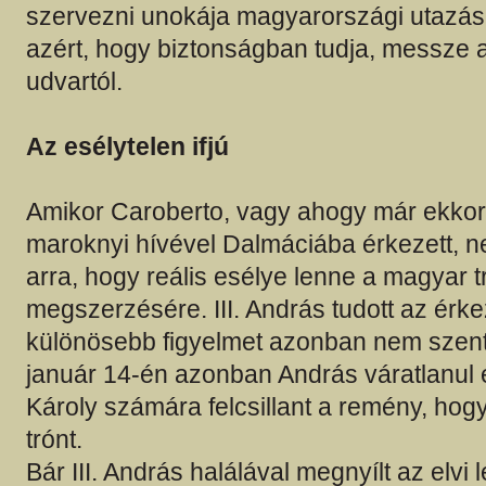
szervezni unokája magyarországi utazásá
azért, hogy biztonságban tudja, messze a
udvartól.
Az esélytelen ifjú
Amikor Caroberto, vagy ahogy már ekkor 
maroknyi hívével Dalmáciába érkezett, n
arra, hogy reális esélye lenne a magyar t
megszerzésére. III. András tudott az érke
különösebb figyelmet azonban nem szente
január 14-én azonban András váratlanul e
Károly számára felcsillant a remény, hogy
trónt.
Bár III. András halálával megnyílt az elvi