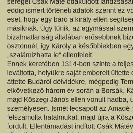
seregét Csák Máté odaküldött lándzsásai 
eddig ismert történeti adatok szerint ez v
eset, hogy egy báró a király ellen segítsé
másiknak. Úgy tűnik, az egymással sze
bizalmatlanság általában erősebbnek bizon
ösztönnél, így Károly a későbbiekben eg
„szalámizhatta le” ellenfeleit.
Ennek keretében 1314-ben szinte a teljes
leváltotta, helyükre saját embereit ültette
áttette Budáról délvidékre, mégpedig Te
elkövetkező három év során a Borsák, Kán
majd Kőszegi János ellen vonult hadba, u
személyesen. Ismét lecsapott az Amadé-f
felszámolta hatalmukat, majd újra a Kősz
fordult. Ellentámadást indított Csák Máté