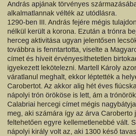
András apjának törvényes származásában, 
alkalmatlannak vélték az utódlásra.
1290-ben III. András fejére mégis tulajd
nélkül került a korona. Ezután a trónra b
herceg aktivitása ugyan jelentősen lecsö
továbbra is fenntartotta, viselte a Magyar
címet és híveit érvényesíthetetlen birto
igyekezett lekötelezni. Martell Károly a
váratlanul meghalt, ekkor léptették a helyé
Carobertot. Az akkor alig hét éves fiúcsk
nápolyi trón örököse is lett, ám a trónörö
Calabriai hercegi címet mégis nagybátyja
meg, aki számára így az árva Caroberto j
feltehetően egyre kellemetlenebbé vált. 
nápolyi király volt az, aki 1300 késő tav