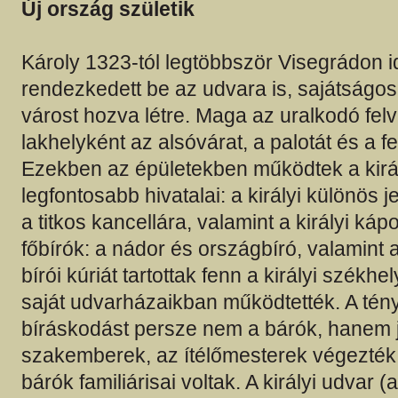
Új ország születik
Károly 1323-tól legtöbbször Visegrádon idő
rendezkedett be az udvara is, sajátságos 
várost hozva létre. Maga az uralkodó felv
lakhelyként az alsóvárat, a palotát és a fe
Ezekben az épületekben működtek a királ
legfontosabb hivatalai: a királyi különös j
a titkos kancellára, valamint a királyi ká
főbírók: a nádor és országbíró, valamint 
bírói kúriát tartottak fenn a királyi székh
saját udvarházaikban működtették. A tén
bíráskodást persze nem a bárók, hanem 
szakemberek, az ítélőmesterek végezték,
bárók familiárisai voltak. A királyi udvar (