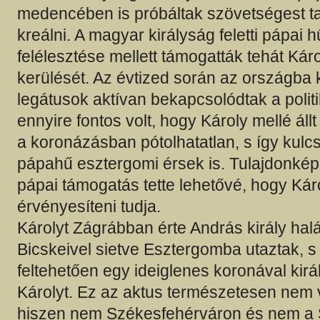
medencében is próbáltak szövetségest ta
kreálni. A magyar királyság feletti pápai
felélesztése mellett támogatták tehát Káro
kerülését. Az évtized során az országba 
legátusok aktívan bekapcsolódtak a polit
ennyire fontos volt, hogy Károly mellé állt
a koronázásban pótolhatatlan, s így kulc
pápahű esztergomi érsek is. Tulajdonképp
pápai támogatás tette lehetővé, hogy Kár
érvényesíteni tudja.
Károlyt Zágrábban érte András király halá
Bicskeivel sietve Esztergomba utaztak, s 
feltehetően egy ideiglenes koronával kirá
Károlyt. Ez az aktus természetesen nem 
hiszen nem Székesfehérváron és nem a 