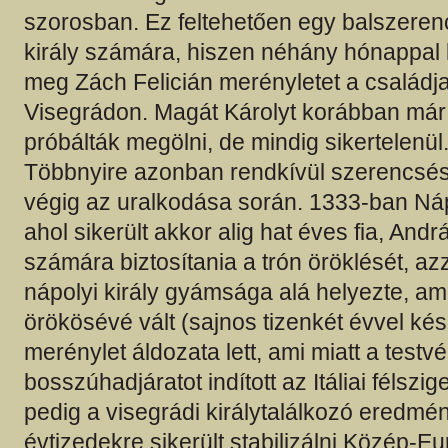
szorosban. Ez feltehetően egy balszerenc
király számára, hiszen néhány hónappal 
meg Zách Felicián merényletet a családja
Visegrádon. Magát Károlyt korábban már
próbálták megölni, de mindig sikertelenül
Többnyire azonban rendkívül szerencsés
végig az uralkodása során. 1333-ban Náp
ahol sikerült akkor alig hat éves fia, And
számára biztosítania a trón öröklését, az
nápolyi király gyámsága alá helyezte, ami
örökösévé vált (sajnos tizenkét évvel k
merénylet áldozata lett, ami miatt a testvé
bosszúhadjáratot indított az Itáliai félszi
pedig a visegrádi királytalálkozó eredmé
évtizedekre sikerült stabilizálni Közép-E