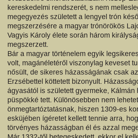
kereskedelmi rendszerét, s nem mellesleg
megegyezés született a lengyel trón kés
megszerzésére a magyar trónörökös Laj
Vagyis Károly élete során három királyság
megszerzett.
Bár a magyar történelem egyik legsikere
volt, magánéletéről viszonylag keveset 
nősült, de sikeres házasságának csak az 
Erzsébettel köttetett bizonyult. Házasságo
ágyasától is született gyermeke, Kálmán h
püspökké tett. Különösebben nem lehetet
önmegtartóztatásnak, hiszen 1309-es ko
esküjében ígéretet kellett tennie arra, ho
törvényes házasságban él és azzal mege
Már 1332-től betegeskedett, ekkor el kell