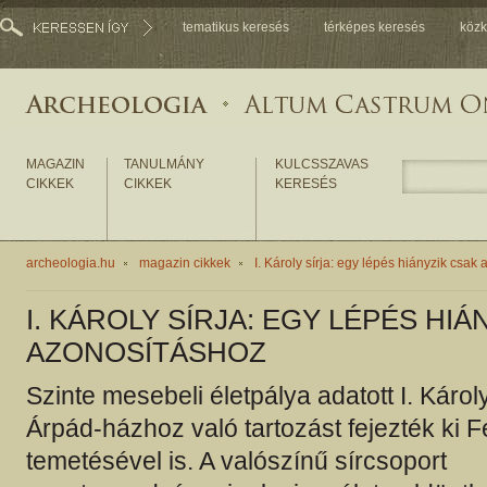
tematikus keresés
térképes keresés
közk
MAGAZIN
TANULMÁNY
KULCSSZAVAS
CIKKEK
CIKKEK
KERESÉS
archeologia.hu
magazin cikkek
I. Károly sírja: egy lépés hiányzik csak
I. KÁROLY SÍRJA: EGY LÉPÉS HIÁ
AZONOSÍTÁSHOZ
Szinte mesebeli életpálya adatott I. Káro
Árpád-házhoz való tartozást fejezték ki 
temetésével is. A valószínű sírcsoport