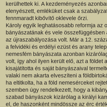
kerülhettek ki. A kezdeményezés azonb
elenyészett, emléküket csak a szabályza
fennmaradt kibővítő oklevele őrzi.
Károly egyik leghatásosabb reformja az
bányászatának és vele összefüggésben
az újraszabályozása volt. Már a 12. szá
a felvidéki és erdélyi ezüst és arany telep
nemesfém bányászata azonban kizárólago
volt, így ahol ilyen került elő, azt a földet a
kisajátította és saját bányászaival termelte
valaki nem akarta elveszíteni a földbirtoká
ha eltitkolta, ha a föld nemesérceket rejte
szemben úgy rendelkezett, hogy a kibány
szabad bányászok kizárólag a királyi ka
el, de haszonként mindössze az érc ért