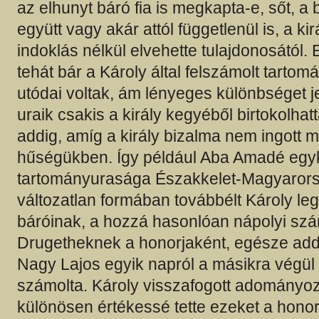
az elhunyt báró fia is megkapta-e, sőt, a b
együtt vagy akár attól függetlenül is, a ki
indoklás nélkül elvehette tulajdonosától.
tehát bár a Károly által felszámolt tart
utódai voltak, ám lényeges különbséget je
uraik csakis a király kegyéből birtokolhat
addig, amíg a király bizalma nem ingott 
hűségükben. Így például Aba Amadé egy
tartományurasága Északkelet-Magyarors
változatlan formában továbbélt Károly l
báróinak, a hozzá hasonlóan nápolyi sz
Drugetheknek a honorjaként, egésze add
Nagy Lajos egyik napról a másikra végül
számolta. Károly visszafogott adományozá
különösen értékessé tette ezeket a hono