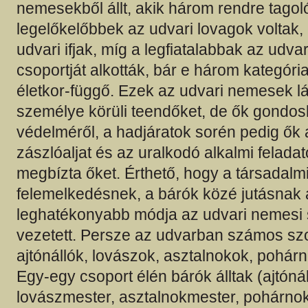
nemesekből állt, akik három rendre tagol
legelőkelőbbek az udvari lovagok voltak, a
udvari ifjak, míg a legfiatalabbak az udva
csoportját alkották, bár e három kategóri
életkor-függő. Ezek az udvari nemesek lát
személye körüli teendőket, de ők gondosk
védelméről, a hadjáratok sorén pedig ők al
zászlóaljat és az uralkodó alkalmi felada
megbízta őket. Érthető, hogy a társadalm
felemelkedésnek, a bárók közé jutásnak 
leghatékonyabb módja az udvari nemesi 
vezetett. Persze az udvarban számos szol
ajtónállók, lovászok, asztalnokok, pohár
Egy-egy csoport élén bárók álltak (ajtóná
lovászmester, asztalnokmester, pohárnok