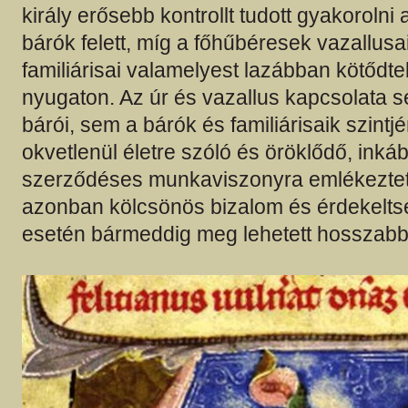
király erősebb kontrollt tudott gyakorolni 
bárók felett, míg a főhűbéresek vazallusa
familiárisai valamelyest lazábban kötődte
nyugaton. Az úr és vazallus kapcsolata s
bárói, sem a bárók és familiárisaik szintj
okvetlenül életre szóló és öröklődő, inká
szerződéses munkaviszonyra emlékeztete
azonban kölcsönös bizalom és érdekelt
esetén bármeddig meg lehetett hosszabb