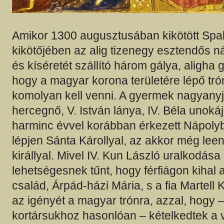
Amikor 1300 augusztusában kikötött Spala
kikötőjében az alig tizenegy esztendős n
és kíséretét szállító három gálya, aligha 
hogy a magyar korona területére lépő tró
komolyan kell venni. A gyermek nagyany
hercegnő, V. István lánya, IV. Béla unokáj
harminc évvel korábban érkezett Nápolyb
lépjen Sánta Károllyal, az akkor még lee
királlyal. Mivel IV. Kun László uralkodása
lehetségesnek tűnt, hogy férfiágon kihal 
család, Árpád-házi Mária, s a fia Martell 
az igényét a magyar trónra, azzal, hogy 
kortársukhoz hasonlóan – kételkedtek a ve