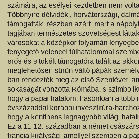
számára, az esélyei kezdetben nem voltak
Többnyire délvidéki, horvátországi, dalmá
támogatták, részben azért, mert a nápolyi 
tagjában természetes szövetségest láttak
városokat a középkor folyamán lényegbe
fenyegető velencei túlhatalommal szemb
erős és eltökélt támogatóra talált az ekk
meglehetősen sűrűn váltó pápák személy
ban rendezték meg az első Szentévet, a
sokaságát vonzotta Rómába, s szimbolikus
hogy a pápai hatalom, hasonlóan a több m
évszázaddal korábbi invesztitúra-harchoz,
hogy a kontinens legnagyobb világi hatal
Ez a 11-12. században a német császársá
francia királyság, amellyel szemben a pá