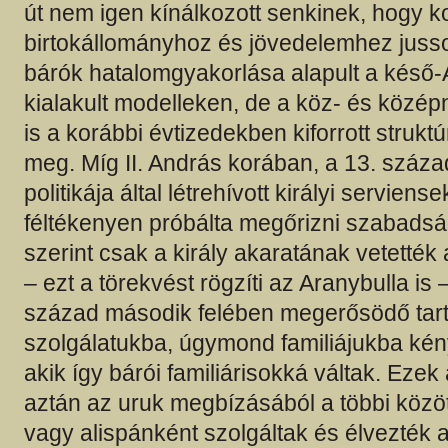
út nem igen kínálkozott senkinek, hogy 
birtokállományhoz és jövedelemhez juss
bárók hatalomgyakorlása alapult a késő
kialakult modelleken, de a köz- és közé
is a korábbi évtizedekben kiforrott strukt
meg. Míg II. András korában, a 13. század
politikája által létrehívott királyi servien
féltékenyen próbálta megőrizni szabadsá
szerint csak a király akaratának vetették
– ezt a törekvést rögzíti az Aranybulla is 
század második felében megerősödő tar
szolgálatukba, úgymond familiájukba kény
akik így bárói familiárisokká váltak. Ezek 
aztán az uruk megbízásából a többi közö
vagy alispánként szolgáltak és élvezték a