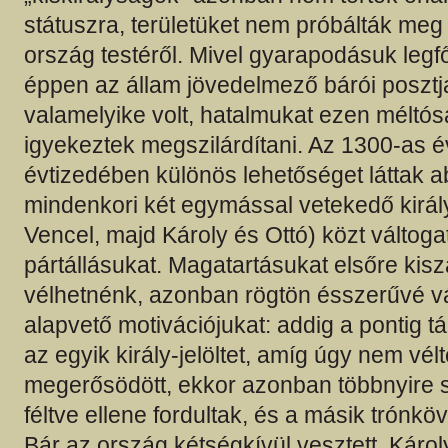
státuszra, területüket nem próbálták meg 
ország testéről. Mivel gyarapodásuk legf
éppen az állam jövedelmező bárói posztj
valamelyike volt, hatalmukat ezen méltó
igyekeztek megszilárdítani. Az 1300-as é
évtizedében különös lehetőséget láttak 
mindenkori két egymással vetekedő királ
Vencel, majd Károly és Ottó) közt váltoga
pártállásukat. Magatartásukat elsőre kis
vélhetnénk, azonban rögtön ésszerűvé vá
alapvető motivációjukat: addig a pontig 
az egyik király-jelöltet, amíg úgy nem vél
megerősödött, ekkor azonban többnyire s
féltve ellene fordultak, és a másik trónköv
Bár az ország kétségkívül vesztett, Károly