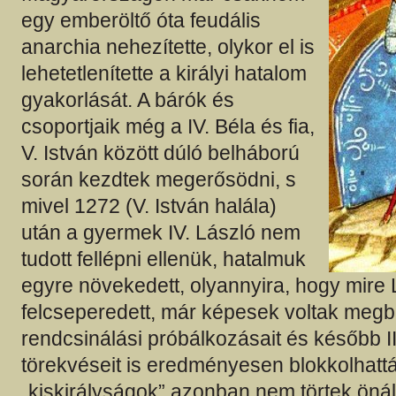
egy emberöltő óta feudális
anarchia nehezítette, olykor el is
lehetetlenítette a királyi hatalom
gyakorlását. A bárók és
csoportjaik még a IV. Béla és fia,
V. István között dúló belháború
során kezdtek megerősödni, s
mivel 1272 (V. István halála)
után a gyermek IV. László nem
tudott fellépni ellenük, hatalmuk
egyre növekedett, olyannyira, hogy mire 
felcseperedett, már képesek voltak megb
rendcsinálási próbálkozásait és később II
törekvéseit is eredményesen blokkolhattá
„kiskirályságok” azonban nem törtek önáll