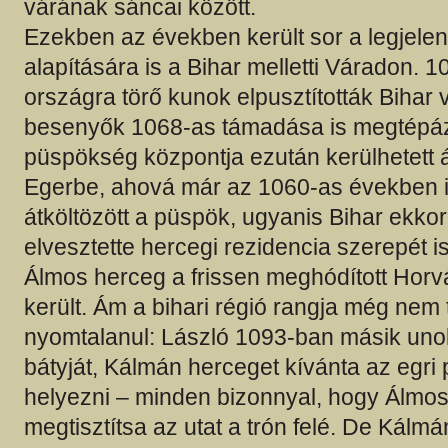
várának sáncai között.
Ezekben az években került sor a legjele
alapítására is a Bihar melletti Váradon. 
országra törő kunok elpusztították Bihar 
besenyők 1068-as támadása is megtépázo
püspökség központja ezután kerülhetett 
Egerbe, ahová már az 1060-as években i
átköltözött a püspök, ugyanis Bihar ekko
elvesztette hercegi rezidencia szerepét i
Álmos herceg a frissen meghódított Horvá
került. Ám a bihari régió rangja még nem t
nyomtalanul: László 1093-ban másik uno
bátyját, Kálmán herceget kívánta az egri
helyezni – minden bizonnyal, hogy Álmos 
megtisztítsa az utat a trón felé. De Kálm