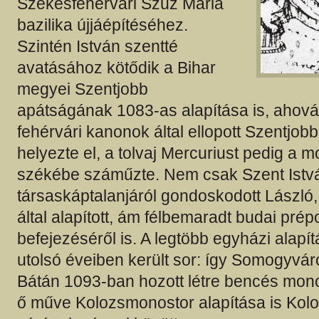
Székesfehérvári Szűz Mária
bazilika újjáépítéséhez.
Szintén István szentté
avatásához kötődik a Bihar
megyei Szentjobb
apátságának 1083-as alapítása is, ahová
fehérvári kanonok által ellopott Szentjobb
helyezte el, a tolvaj Mercuriust pedig a m
székébe száműzte. Nem csak Szent Istv
társaskáptalanjáról gondoskodott László, 
által alapított, ám félbemaradt budai pré
befejezéséről is. A legtöbb egyházi alapí
utolsó éveiben került sor: így Somogyvá
Bátán 1093-ban hozott létre bencés monos
ő műve Kolozsmonostor alapítása is Koloz