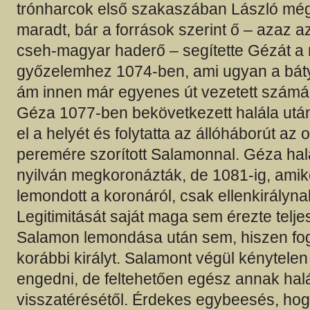
trónharcok első szakaszában László még
maradt, bár a források szerint ő – azaz az
cseh-magyar haderő – segítette Gézát a
győzelemhez 1074-ben, ami ugyan a bátyjá
ám innen már egyenes út vezetett számár
Géza 1077-ben bekövetkezett halála után
el a helyét és folytatta az állóháborút az
peremére szorított Salamonnal. Géza hal
nyilván megkoronázták, de 1081-ig, amik
lemondott a koronáról, csak ellenkirálynak
Legitimitását saját maga sem érezte telj
Salamon lemondása után sem, hiszen fog
korábbi királyt. Salamont végül kénytele
engedni, de feltehetően egész annak halál
visszatérésétől. Érdekes egybeesés, hog