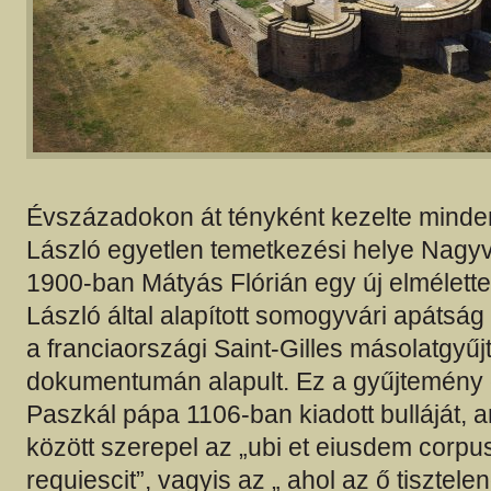
Évszázadokon át tényként kezelte minden
László egyetlen temetkezési helye Nagyv
1900-ban Mátyás Flórián egy új elmélettel 
László által alapított somogyvári apátsá
a franciaországi Saint-Gilles másolatgyű
dokumentumán alapult. Ez a gyűjtemény ő
Paszkál pápa 1106-ban kiadott bulláját,
között szerepel az „ubi et eiusdem corpu
requiescit”, vagyis az „ ahol az ő tisztele