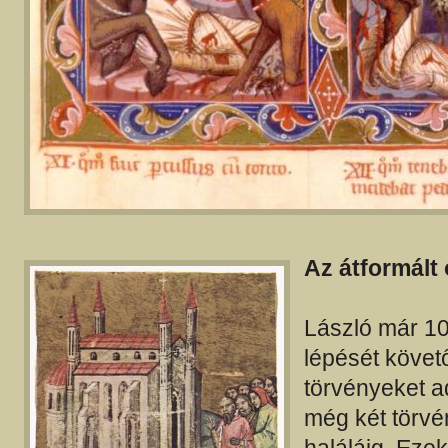
Az átformált
László már 10
lépését követ
törvényeket ad
még két törvé