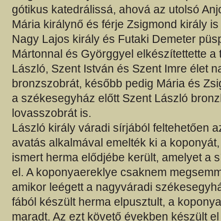
gótikus katedrálissá, ahová az utolsó Anj
Mária királynő és férje Zsigmond király is
Nagy Lajos király és Futaki Demeter püs
Mártonnal és Györggyel elkészítettette 
László, Szent István és Szent Imre élet 
bronzszobrát, később pedig Mária és Zsigm
a székesegyház előtt Szent László bronzb
lovasszobrát is.
László király váradi sírjából feltehetően 
avatás alkalmával emelték ki a koponyát
ismert herma elődjébe került, amelyet a sí
el. A koponyaereklye csaknem megsemmi
amikor leégett a nagyváradi székesegyhá
fából készült herma elpusztult, a kopon
maradt. Az ezt követő években készült el