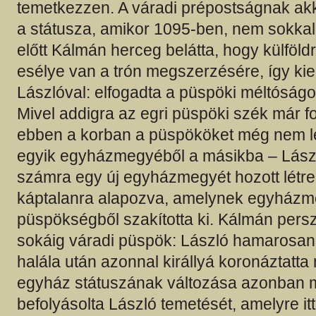
temetkezzen. A váradi prépostságnak akk
a státusza, amikor 1095-ben, nem sokkal
előtt Kálmán herceg belátta, hogy külföl
esélye van a trón megszerzésére, így kie
Lászlóval: elfogadta a püspöki méltóságot
Mivel addigra az egri püspöki szék már fog
ebben a korban a püspököket még nem le
egyik egyházmegyéből a másikba – Lász
számra egy új egyházmegyét hozott létre
káptalanra alapozva, amelynek egyházme
püspökségből szakította ki. Kálmán per
sokáig váradi püspök: László hamarosan
halála után azonnal királlyá koronáztatta
egyház státuszának változása azonban
befolyásolta László temetését, amelyre it