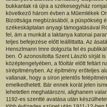
bukkantak rá újra a székesegyház romjai
következő három évben a Műemlékek O
Bizottsága megbízásából, a püspökség é
székeskáptalan anyagi támogatásával Róm
fel, ám a munkát a laktanya katonai par
teljes befejezése előtt leállíttatta. Az ás
Henszlmann Imre dolgozta fel és publiká
ben. Ő azonosította Szent László sírját i
középtengelyében, a főoltár előtt feltárt
sírépítményben. Az építmény erőteljes ala
vallanak, hogy a síron jelentős felépítmén
emelkedhetett. Bár ennek korát jelen ism
lehetetlen meghatározni, alighanem vala
1192-es szentté avatása után készülhetet
több évtizedes szünet után 1911-12-ben f