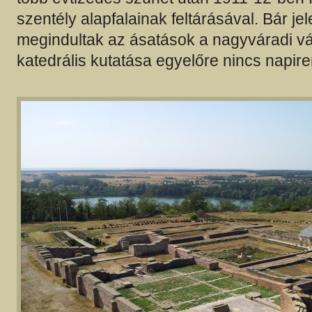
szentély alapfalainak feltárásával. Bár jel
megindultak az ásatások a nagyváradi vá
katedrális kutatása egyelőre nincs napir