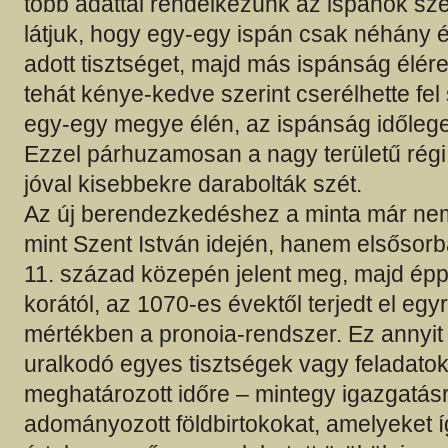
több adattal rendelkezünk az ispánok sze
látjuk, hogy egy-egy ispán csak néhány év
adott tisztséget, majd más ispánság élére 
tehát kénye-kedve szerint cserélhette fe
egy-egy megye élén, az ispánság időleges 
Ezzel párhuzamosan a nagy területű régi
jóval kisebbekre darabolták szét.
Az új berendezkedéshez a minta már nem
mint Szent István idején, hanem elsősorb
11. század közepén jelent meg, majd ép
korától, az 1070-es évektől terjedt el eg
mértékben a pronoia-rendszer. Ez annyit j
uralkodó egyes tisztségek vagy feladatok
meghatározott időre – mintegy igazgatás
adományozott földbirtokokat, amelyeket í