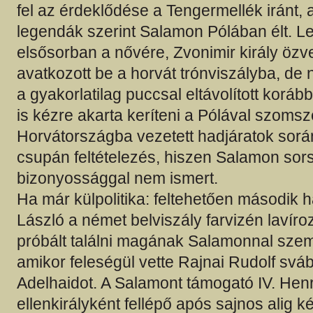
fel az érdeklődése a Tengermellék iránt, 
legendák szerint Salamon Pólában élt. L
elsősorban a nővére, Zvonimir király öz
avatkozott be a horvát trónviszályba, de 
a gyakorlatilag puccsal eltávolított korább
is kézre akarta keríteni a Pólával szoms
Horvátországba vezetett hadjáratok sorá
csupán feltételezés, hiszen Salamon sors
bizonyossággal nem ismert.
Ha már külpolitika: feltehetően második
László a német belviszály farvizén lavír
próbált találni magának Salamonnal sze
amikor feleségül vette Rajnai Rudolf sváb
Adelhaidot. A Salamont támogató IV. Hen
ellenkirályként fellépő após sajnos alig k