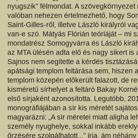
nyugszik” félmondat. A szövegkörnyezet 
valóban nehezen értelmezhető, hogy So
Saint-Gilles-ről, illetve László királyról 
van-e szó. Mátyás Flórián teóriáját – mi s
mondatrész Somogyvárra és László királ
az MTA ülésén adta elő és nagy sikert is a
Sajnos nem segítette a kérdés tisztázás
apátsági templom feltárása sem, hiszen 
templom közepén előkerült falazott, de re
kisméretű sírhelyet a feltáró Bakay Korné
első sírjaként azonosította. Legutóbb, 2
monográfiájában a sír kis méretét sajáto
magyarázni: „A sír méretei miatt aligha le
személy nyughelye, sokkal inkább erekly
őrzésére szolgálhatott...” írja, ám néhán