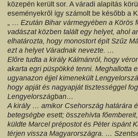
közepén került sor. A váradi alapítás kö
eseményekről így számolt be később a K
„ …
Ezután Bihar vármegyében a Körös fo
vadászat közben talált egy helyet, ahol a
elhatározta, hogy monostort épít Szűz Már
ezt a helyet Váradnak nevezte. …
Előre tudta a király Kálmánról, hogy véron
akarta egri püspökké tenni. Meghallotta 
ugyanazon éjjel kimenekült Lengyelorszá
hogy apját és nagyapját tisztességgel fo
Lengyelországban…
A király … amikor Csehország határára é
betegségbe esett; összehívta főembereit
küldte Marcel prépostot és Péter ispánt
térjen vissza Magyarországra. … Szents