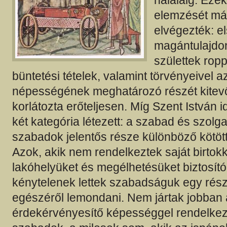
haláláig. Ezek
elemzését má
elvégezték: e
magántulajdo
születtek rop
büntetési tételek, valamint törvényeivel 
népességének meghatározó részét kitevő
korlátozta erőteljesen. Míg Szent István 
két kategória létezett: a szabad és szolg
szabadok jelentős része különböző kötött
Azok, akik nem rendelkeztek saját birtokk
lakóhelyüket és megélhetésüket biztosító f
kénytelenek lettek szabadságuk egy rész
egészéről lemondani. Nem jártak jobban 
érdekérvényesítő képességgel rendelke