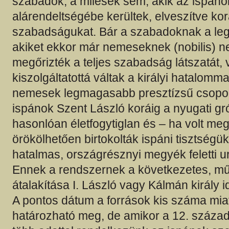
szabadok, a milesek sem, akik az ispáno
alárendeltségébe kerültek, elveszítve ko
szabadságukat. Bár a szabadoknak a leg
akiket ekkor már nemeseknek (nobilis) n
megőrizték a teljes szabadság látszatát, 
kiszolgáltatottá váltak a királyi hatalom
nemesek legmagasabb presztízsű csoport
ispánok Szent László koráig a nyugati g
hasonlóan életfogytiglan és – ha volt meg
örökölhetően birtokolták ispáni tisztségü
hatalmas, országrésznyi megyék feletti ur
Ennek a rendszernek a következetes, mű
átalakítása I. László vagy Kálmán király i
A pontos dátum a források kis száma mi
határozható meg, de amikor a 12. század