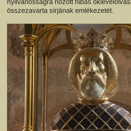
nyilvánosságra hozott hibás oklevélolva
összezavarta sírjának emlékezetét.