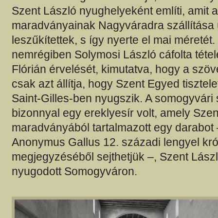
Szent László nyughelyeként említi, amit a
maradványainak Nagyváradra szállítása 
leszűkítettek, s így nyerte el mai méretét.
nemrégiben Solymosi László cáfolta téte
Flórián érvelését, kimutatva, hogy a szö
csak azt állítja, hogy Szent Egyed tisztele
Saint-Gilles-ben nyugszik. A somogyvári 
bizonnyal egy ereklyesír volt, amely Szen
maradványából tartalmazott egy darabot 
Anonymus Gallus 12. századi lengyel kr
megjegyzéséből sejthetjük –, Szent Lás
nyugodott Somogyváron.