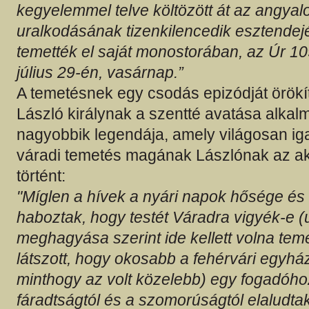
kegyelemmel telve költözött át az angya
uralkodásának tizenkilencedik esztende
temették el saját monostorában, az Úr 1
július 29-én, vasárnap.”
A temetésnek egy csodás epizódját örökí
László királynak a szentté avatása alkalm
nagyobbik legendája, amely világosan iga
váradi temetés magának Lászlónak az ak
történt:
"Míglen a hívek a nyári napok hősége és 
haboztak, hogy testét Váradra vigyék-e (
meghagyása szerint ide kellett volna teme
látszott, hogy okosabb a fehérvári egyház
minthogy az volt közelebb) egy fogadóhoz
fáradtságtól és a szomorúságtól elaludta