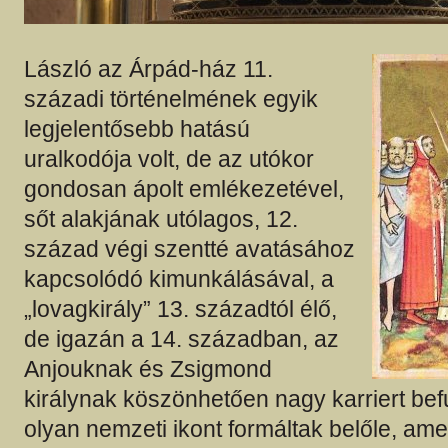
László az Árpád-ház 11.
századi történelmének egyik
legjelentősebb hatású
uralkodója volt, de az utókor
gondosan ápolt emlékezetével,
sőt alakjának utólagos, 12.
század végi szentté avatásához
kapcsolódó kimunkálásával, a
„lovagkirály” 13. századtól élő,
de igazán a 14. században, az
Anjouknak és Zsigmond
királynak köszönhetően nagy karriert bef
olyan nemzeti ikont formáltak belőle, amel