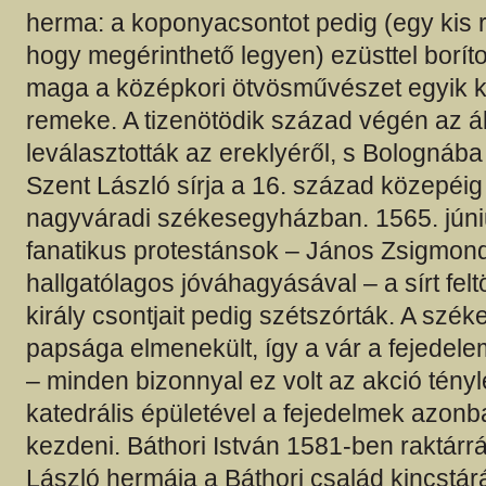
herma: a koponyacsontot pedig (egy kis r
hogy megérinthető legyen) ezüsttel borít
maga a középkori ötvösművészet egyik 
remeke. A tizenötödik század végén az á
leválasztották az ereklyéről, s Bolognába 
Szent László sírja a 16. század közepéig
nagyváradi székesegyházban. 1565. júni
fanatikus protestánsok – János Zsigmon
hallgatólagos jóváhagyásával – a sírt felt
király csontjait pedig szétszórták. A szé
papsága elmenekült, így a vár a fejedelem
– minden bizonnyal ez volt az akció tényl
katedrális épületével a fejedelmek azonb
kezdeni. Báthori István 1581-ben raktárrá 
László hermája a Báthori család kincstárá