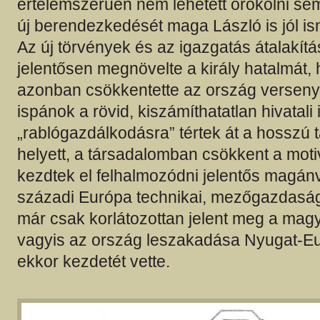
értelemszerűen nem lehetett örökölni sem
új berendezkedését maga László is jól is
Az új törvények és az igazgatás átalakít
jelentősen megnövelte a király hatalmát,
azonban csökkentette az ország versen
ispánok a rövid, kiszámíthatatlan hivatali 
„rablógazdálkodásra” tértek át a hosszú 
helyett, a társadalomban csökkent a mot
kezdtek el felhalmozódni jelentős magán
századi Európa technikai, mezőgazdasági
már csak korlátozottan jelent meg a magy
vagyis az ország leszakadása Nyugat-E
ekkor kezdetét vette.