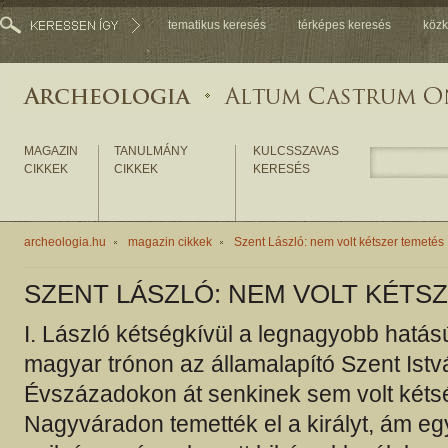
tematikus keresés
térképes keresés
közk
MAGAZIN
TANULMÁNY
KULCSSZAVAS
CIKKEK
CIKKEK
KERESÉS
archeologia.hu
magazin cikkek
Szent László: nem volt kétszer temetés
SZENT LÁSZLÓ: NEM VOLT KÉTS
I. László kétségkívül a legnagyobb hatású
magyar trónon az államalapító Szent Istv
Évszázadokon át senkinek sem volt kéts
Nagyváradon temették el a királyt, ám e