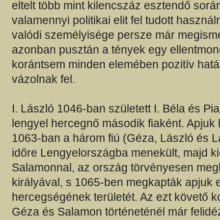
eltelt több mint kilencszáz esztendő sorá
valamennyi politikai elit fel tudott haszná
valódi személyisége persze már megisme
azonban pusztán a tények egy ellentmo
korántsem minden elemében pozitív hatás
vázolnak fel.
I. László 1046-ban született I. Béla és Pi
lengyel hercegnő második fiaként. Apjuk 
1063-ban a három fiú (Géza, László és L
időre Lengyelországba menekült, majd k
Salamonnal, az ország törvényesen meg
királyával, s 1065-ben megkapták apjuk 
hercegségének területét. Az ezt követő ko
Géza és Salamon történeténél már felidéz