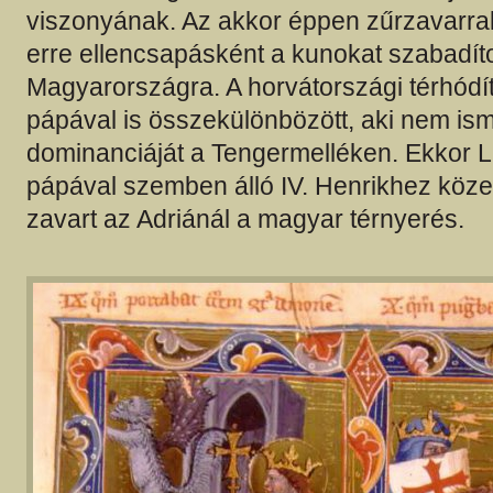
viszonyának. Az akkor éppen zűrzavarra
erre ellencsapásként a kunokat szabadíto
Magyarországra. A horvátországi térhódít
pápával is összekülönbözött, aki nem ism
dominanciáját a Tengermelléken. Ekkor L
pápával szemben álló IV. Henrikhez közel
zavart az Adriánál a magyar térnyerés.