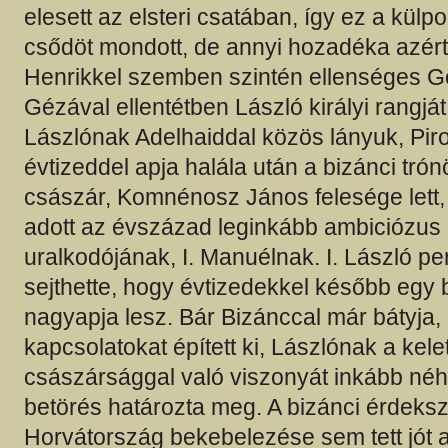
elesett az elsteri csatában, így ez a külpo
csődöt mondott, de annyi hozadéka azért v
Henrikkel szemben szintén ellenséges G
Gézával ellentétben László királyi rangját
Lászlónak Adelhaiddal közös lányuk, Pir
évtizeddel apja halála után a bizánci tró
császár, Komnénosz János felesége lett, 
adott az évszázad leginkább ambiciózus 
uralkodójának, I. Manuélnak. I. László 
sejthette, hogy évtizedekkel később egy 
nagyapja lesz. Bár Bizánccal már bátyja
kapcsolatokat épített ki, Lászlónak a kel
császársággal való viszonyát inkább néh
betörés határozta meg. A bizánci érdeks
Horvátország bekebelezése sem tett jót a