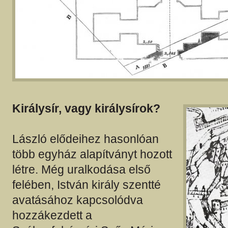
Királysír, vagy királysírok?
László elődeihez hasonlóan
több egyház alapítványt hozott
létre. Még uralkodása első
felében, István király szentté
avatásához kapcsolódva
hozzákezdett a