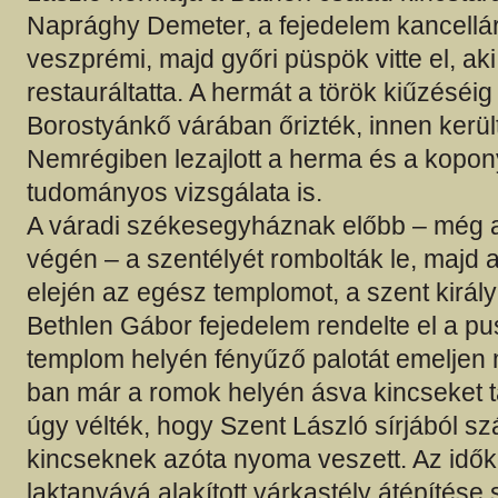
Naprághy Demeter, a fejedelem kancellár
veszprémi, majd győri püspök vitte el, a
restauráltatta. A hermát a török kiűzéséig
Borostyánkő várában őrizték, innen kerül
Nemrégiben lezajlott a herma és a kopo
tudományos vizsgálata is.
A váradi székesegyháznak előbb – még 
végén – a szentélyét rombolták le, majd 
elején az egész templomot, a szent király 
Bethlen Gábor fejedelem rendelte el a pus
templom helyén fényűző palotát emeljen
ban már a romok helyén ásva kincseket ta
úgy vélték, hogy Szent László sírjából s
kincseknek azóta nyoma veszett. Az idő
laktanyává alakított várkastély átépítés