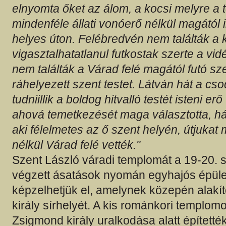
elnyomta őket az álom, a kocsi melyre a t
mindenféle állati vonóerő nélkül magától 
helyes úton. Felébredvén nem találták a k
vigasztalhatatlanul futkostak szerte a v
nem találták a Várad felé magától futó sze
ráhelyezett szent testet. Látván hát a cs
tudniillik a boldog hitvalló testét isteni er
ahová temetkezését maga választotta, há
aki félelmetes az ő szent helyén, útjuka
nélkül Várad felé vették."
Szent László váradi templomát a 19-20.
végzett ásatások nyomán egyhajós épüle
képzelhetjük el, amelynek közepén alakíto
király sírhelyét. A kis románkori templom
Zsigmond király uralkodása alatt építetté