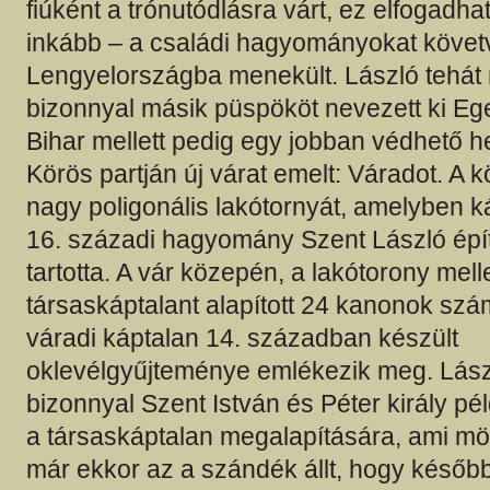
fiúként a trónutódlásra várt, ez elfogadhat
inkább – a családi hagyományokat követ
Lengyelországba menekült. László tehát
bizonnyal másik püspököt nevezett ki Ege
Bihar mellett pedig egy jobban védhető h
Körös partján új várat emelt: Váradot. A k
nagy poligonális lakótornyát, amelyben ká
16. századi hagyomány Szent László ép
tartotta. A vár közepén, a lakótorony melle
társaskáptalant alapított 24 kanonok szám
váradi káptalan 14. században készült
oklevélgyűjteménye emlékezik meg. Lász
bizonnyal Szent István és Péter király pé
a társaskáptalan megalapítására, ami mög
már ekkor az a szándék állt, hogy később