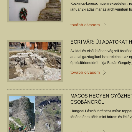
Közkincs-kereső: műemlékvédelem, ré
január 2-i adás már az archívumban ha
tovább olvasom
EGRI VÁR: ÚJ ADATOKAT 
Az idei év első felében végzett ásatás
adattal gazdagítani ismereteinket az e
építéstörténetéről - írja Buzás Gergely
tovább olvasom
MAGOS HEGYEN GYŐZHET
CSOBÁNCRÓL
Hangodi László történész műve roppa
történetének több mint három és fél év