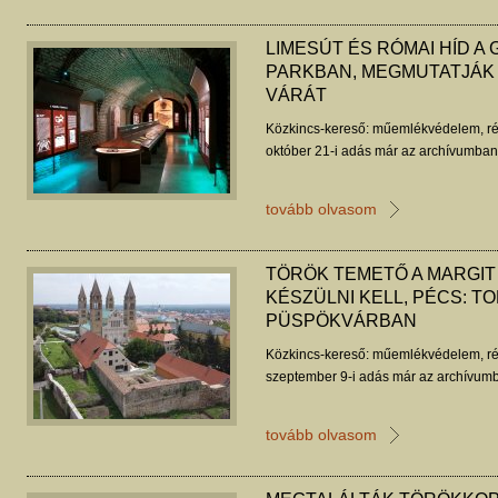
LIMESÚT ÉS RÓMAI HÍD A
PARKBAN, MEGMUTATJÁK
VÁRÁT
Közkincs-kereső: műemlékvédelem, ré
október 21-i adás már az archívumban 
tovább olvasom
TÖRÖK TEMETŐ A MARGIT
KÉSZÜLNI KELL, PÉCS: T
PÜSPÖKVÁRBAN
Közkincs-kereső: műemlékvédelem, ré
szeptember 9-i adás már az archívumb
tovább olvasom