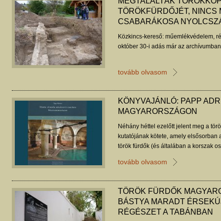
MEGTALÁLTÁK TÖRÖKKO
TÖRÖKFÜRDŐJÉT, NINCS M
CSABARÁKOSA NYOLCSZÁZ
Közkincs-kereső: műemlékvédelem, ré
október 30-i adás már az archívumban 
tovább olvasom
KÖNYVAJÁNLÓ: PAPP ADR
MAGYARORSZÁGON
Néhány héttel ezelőtt jelent meg a tör
kutatójának kötete, amely elsősorban
török fürdők (és általában a korszak o
tovább olvasom
TÖRÖK FÜRDŐK MAGYAR
BÁSTYA MARADT ÉRSEKÚ
RÉGÉSZET A TABÁNBAN