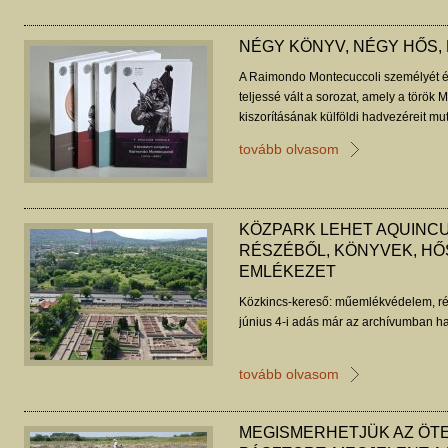
NÉGY KÖNYV, NÉGY HŐS,
A Raimondo Montecuccoli személyét és
teljessé vált a sorozat, amely a török
kiszorításának külföldi hadvezéreit mut
négy könyvről.
tovább olvasom
KÖZPARK LEHET AQUINC
RÉSZÉBŐL, KÖNYVEK, HŐ
EMLÉKEZET
Közkincs-kereső: műemlékvédelem, ré
június 4-i adás már az archívumban ha
tovább olvasom
MEGISMERHETJÜK AZ ÖTE