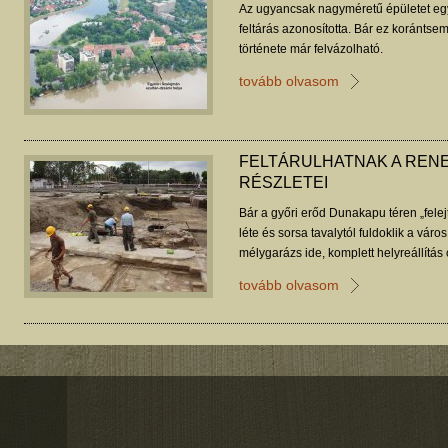
Az ugyancsak nagyméretű épületet egy
feltárás azonosította. Bár ez korántsem
története már felvázolható.
tovább olvasom
FELTÁRULHATNAK A REN
RÉSZLETEI
Bár a győri erőd Dunakapu téren „felej
léte és sorsa tavalytól fuldoklik a váro
mélygarázs ide, komplett helyreállítá
hogy miért is fontos ez a feltárt torzó, 
tovább olvasom
ásatási szezonban.