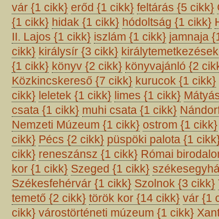
vár
{1 cikk}
erőd
{1 cikk}
feltárás
{5 cikk}
{1 cikk}
hidak
{1 cikk}
hódoltság
{1 cikk}
II. Lajos
{1 cikk}
iszlám
{1 cikk}
jamnaja
{
cikk}
királysír
{3 cikk}
királytemetkezése
{1 cikk}
könyv
{2 cikk}
könyvajánló
{2 cik
Közkincskereső
{7 cikk}
kurucok
{1 cikk}
cikk}
leletek
{1 cikk}
limes
{1 cikk}
Mátyá
csata
{1 cikk}
muhi csata
{1 cikk}
Nándor
Nemzeti Múzeum
{1 cikk}
ostrom
{1 cikk}
cikk}
Pécs
{2 cikk}
püspöki palota
{1 cikk
cikk}
reneszánsz
{1 cikk}
Római birodal
kor
{1 cikk}
Szeged
{1 cikk}
székesegyh
Székesfehérvár
{1 cikk}
Szolnok
{3 cikk}
temető
{2 cikk}
török kor
{14 cikk}
vár
{1 
cikk}
várostörténeti múzeum
{1 cikk}
Xan