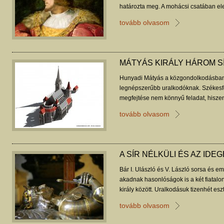
határozta meg. A mohácsi csatában ele
feltehetően az apja sírjába temették, 
tovább olvasom
saját sírhelyet.
MÁTYÁS KIRÁLY HÁROM S
Hunyadi Mátyás a közgondolkodásban 
legnépszerűbb uralkodóknak. Székesf
megfejtése nem könnyű feladat, hiszen k
elkezdték, ám a király végül egy harm
tovább olvasom
nyughelyet.
A SÍR NÉLKÜLI ÉS AZ IDE
Bár I. Ulászló és V. László sorsa és 
akadnak hasonlóságok is a két fiatalon
király között. Uralkodásuk tizenhét esz
fegyverben volt az ország egy része: a
tovább olvasom
polgárháború, illetve a török elleni har