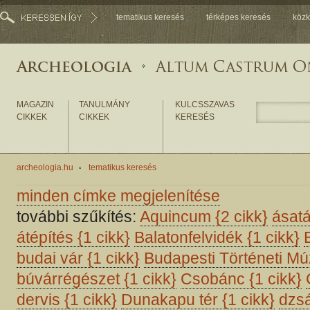
tematikus keresés
térképes keresés
közk
MAGAZIN
TANULMÁNY
KULCSSZAVAS
CIKKEK
CIKKEK
KERESÉS
archeologia.hu
tematikus keresés
minden címke megjelenítése
további szűkítés:
Aquincum
{2 cikk}
ásat
átépítés
{1 cikk}
Balatonfelvidék
{1 cikk}
budai vár
{1 cikk}
Budapesti Történeti 
búvárrégészet
{1 cikk}
Csobánc
{1 cikk}
dervis
{1 cikk}
Dunakapu tér
{1 cikk}
dzs