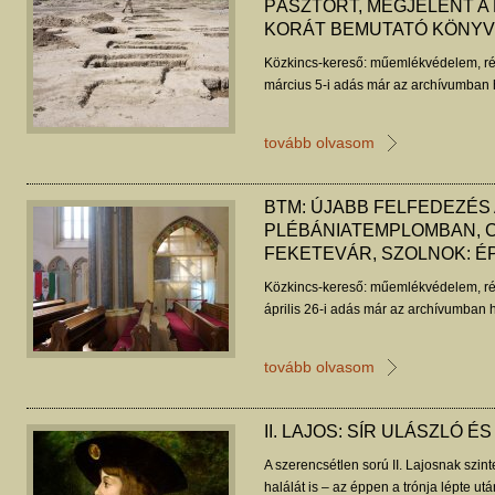
PÁSZTORT, MEGJELENT A
KORÁT BEMUTATÓ KÖNYV
Közkincs-kereső: műemlékvédelem, ré
március 5-i adás már az archívumban h
tovább olvasom
BTM: ÚJABB FELFEDEZÉS 
PLÉBÁNIATEMPLOMBAN, 
FEKETEVÁR, SZOLNOK: ÉP
Közkincs-kereső: műemlékvédelem, ré
április 26-i adás már az archívumban h
tovább olvasom
II. LAJOS: SÍR ULÁSZLÓ 
A szerencsétlen sorú II. Lajosnak szint
halálát is – az éppen a trónja lépte u