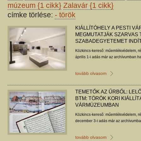
múzeum
{1 cikk}
Zalavár
{1 cikk}
címke törlése:
-
török
KIÁLLÍTÓHELY A PESTI V
MEGMUTATJÁK SZARVAS 
SZABADEGYETEMET INDÍT
Közkincs-kereső: műemlékvédelem, ré
április 1-i adás már az archívumban ha
tovább olvasom
TEMETŐK AZ ŰRBŐL: LEL
BTM: TÖRÖK KORI KIÁLLÍT
VÁRMÚZEUMBAN
Közkincs-kereső: műemlékvédelem, ré
december 3-i adás már az archívumban
tovább olvasom