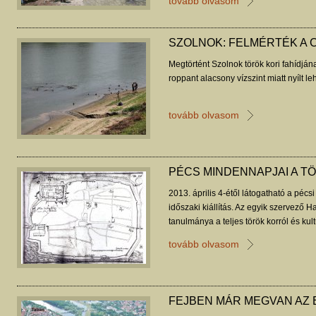
tovább olvasom
SZOLNOK: FELMÉRTÉK A 
Megtörtént Szolnok török kori fahídján
roppant alacsony vízszint miatt nyílt l
tovább olvasom
PÉCS MINDENNAPJAI A T
2013. április 4-étől látogatható a péc
időszaki kiállítás. Az egyik szervező 
tanulmánya a teljes török korról és kult
tovább olvasom
FEJBEN MÁR MEGVAN AZ 