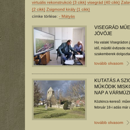
virtuális rekonstrukció
{3 cikk}
visegrád
{40 cikk}
Zala
{2 cikk}
Zsigmond király
{1 cikk}
címke törlése:
-
Mátyás
VISEGRÁD MŰE
JÖVŐJE
Ha valaki Visegrádon já
idő, másfél évtizede 
szakemberek dolgoztak
Mátyás Király Múzeum 
tovább olvasom
KUTATÁS A SZI
MŰKÖDIK MISK
NAP A VÁRMÚ
Közkincs-kereső: műem
február 18-i adás már 
tovább olvasom