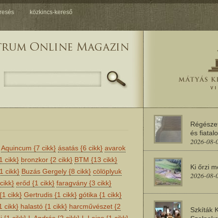
resés
közkincs-kereső
Régésze
és fiatal
2026-08-
Aquincum
{7 cikk}
ásatás
{6 cikk}
avarok
1 cikk}
bronzkor
{2 cikk}
BTM
{13 cikk}
Ki őrzi 
1 cikk}
Buzás Gergely
{8 cikk}
cölöplyuk
2026-08-
cikk}
erőd
{1 cikk}
faragvány
{3 cikk}
{1 cikk}
Gertrudis
{1 cikk}
gótika
{1 cikk}
1 cikk}
halastó
{1 cikk}
harcművészet
{2
Szkíták 