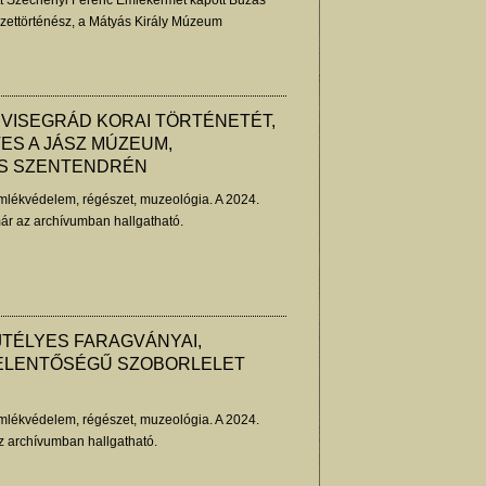
tt Széchenyi Ferenc Emlékérmet kapott Buzás
ettörténész, a Mátyás Király Múzeum
ologia főszerkesztője is a Magyar Nemzeti
nepségén. Kovács Olivér nem hivatalos
VISEGRÁD KORAI TÖRTÉNETÉT,
ES A JÁSZ MÚZEUM,
S SZENTENDRÉN
lékvédelem, régészet, muzeológia. A 2024.
ár az archívumban hallgatható.
TÉLYES FARAGVÁNYAI,
ELENTŐSÉGŰ SZOBORLELET
lékvédelem, régészet, muzeológia. A 2024.
z archívumban hallgatható.