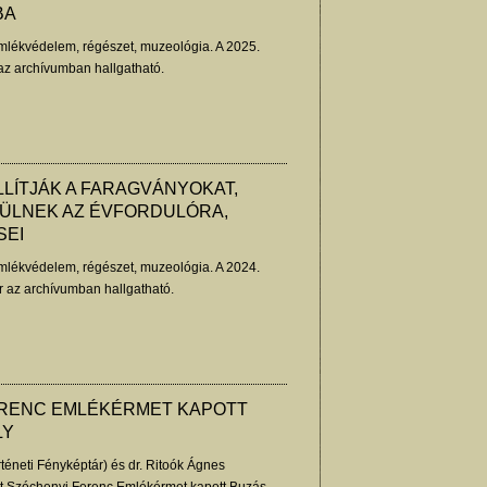
BA
lékvédelem, régészet, muzeológia. A 2025.
az archívumban hallgatható.
LLÍTJÁK A FARAGVÁNYOKAT,
ÜLNEK AZ ÉVFORDULÓRA,
SEI
lékvédelem, régészet, muzeológia. A 2024.
 az archívumban hallgatható.
ERENC EMLÉKÉRMET KAPOTT
LY
rténeti Fényképtár) és dr. Ritoók Ágnes