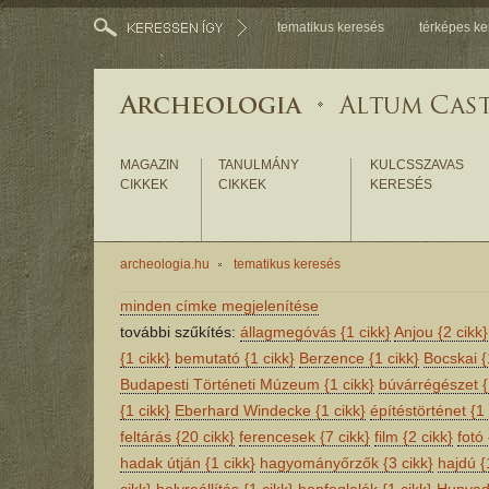
tematikus keresés
térképes ke
MAGAZIN
TANULMÁNY
KULCSSZAVAS
CIKKEK
CIKKEK
KERESÉS
archeologia.hu
tematikus keresés
minden címke megjelenítése
további szűkítés:
állagmegóvás
{1 cikk}
Anjou
{2 cikk}
{1 cikk}
bemutató
{1 cikk}
Berzence
{1 cikk}
Bocskai
{
Budapesti Történeti Múzeum
{1 cikk}
búvárrégészet
{
{1 cikk}
Eberhard Windecke
{1 cikk}
építéstörténet
{1 
feltárás
{20 cikk}
ferencesek
{7 cikk}
film
{2 cikk}
fotó
hadak útján
{1 cikk}
hagyományőrzők
{3 cikk}
hajdú
{