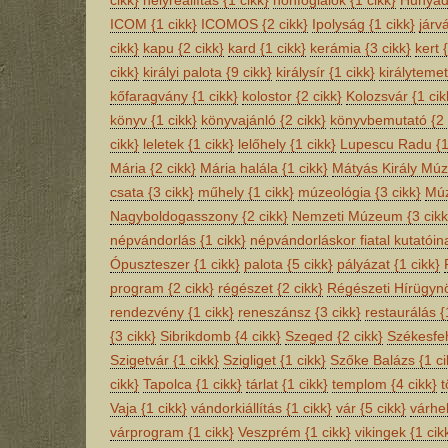
cikk}
helyreállítás
{1 cikk}
honfoglalók
{1 cikk}
Hunyad
ICOM
{1 cikk}
ICOMOS
{2 cikk}
Ipolyság
{1 cikk}
járv
cikk}
kapu
{2 cikk}
kard
{1 cikk}
kerámia
{3 cikk}
kert
cikk}
királyi palota
{9 cikk}
királysír
{1 cikk}
királyteme
kőfaragvány
{1 cikk}
kolostor
{2 cikk}
Kolozsvár
{1 cik
könyv
{1 cikk}
könyvajánló
{2 cikk}
könyvbemutató
{2 
cikk}
leletek
{1 cikk}
lelőhely
{1 cikk}
Lupescu Radu
{1
Mária
{2 cikk}
Mária halála
{1 cikk}
Mátyás Király M
csata
{3 cikk}
műhely
{1 cikk}
múzeológia
{3 cikk}
Múz
Nagyboldogasszony
{2 cikk}
Nemzeti Múzeum
{3 cikk
népvándorlás
{1 cikk}
népvándorláskor fiatal kutatói
Ópuszteszer
{1 cikk}
palota
{5 cikk}
pályázat
{1 cikk}
program
{2 cikk}
régészet
{2 cikk}
Régészeti Hírügy
rendezvény
{1 cikk}
reneszánsz
{3 cikk}
restaurálás
{
{3 cikk}
Sibrikdomb
{4 cikk}
Szeged
{2 cikk}
Székesfe
Szigetvár
{1 cikk}
Szigliget
{1 cikk}
Szőke Balázs
{1 ci
cikk}
Tapolca
{1 cikk}
tárlat
{1 cikk}
templom
{4 cikk}
t
Vaja
{1 cikk}
vándorkiállítás
{1 cikk}
vár
{5 cikk}
várhel
várprogram
{1 cikk}
Veszprém
{1 cikk}
vikingek
{1 cik