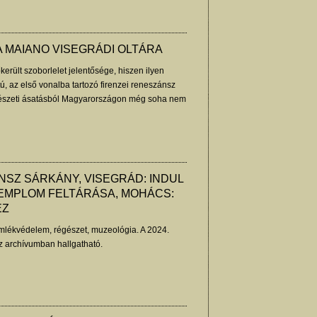
 MAIANO VISEGRÁDI OLTÁRA
erült szoborlelet jelentősége, hiszen ilyen
ú, az első vonalba tartozó firenzei reneszánsz
gészeti ásatásból Magyarországon még soha nem
uzás Gergely feltáró régész beszámolója.
NSZ SÁRKÁNY, VISEGRÁD: INDUL
EMPLOM FELTÁRÁSA, MOHÁCS:
EZ
lékvédelem, régészet, muzeológia. A 2024.
az archívumban hallgatható.