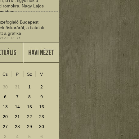
n, BTM: figyelnek a
i romokra, Nagy Lajos
yomában
03 06:20:19
zefoglaló Budapest
ek őskoráról, a fiatalok
tt a grafika
03 06:16:43
vője
27 22:37:30
Cs
P
Sz
V
lenítéséhez kattints ide!
30
31
1
2
6
7
8
9
13
14
15
16
20
21
22
23
27
28
29
30
3
4
5
6