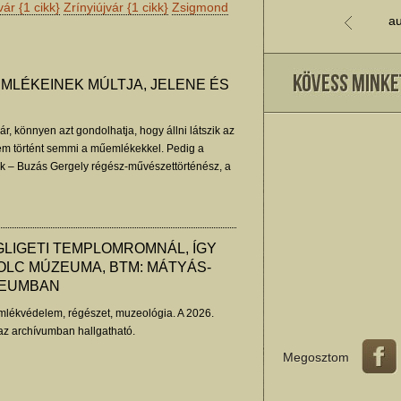
vár
{1 cikk}
Zrínyiújvár
{1 cikk}
Zsigmond
au
MLÉKEINEK MÚLTJA, JELENE ÉS
r, könnyen azt gondolhatja, hogy állni látszik az
nem történt semmi a műemlékekkel. Pedig a
 – Buzás Gergely régész-művészettörténész, a
igazgatója jegyzete.
GLIGETI TEMPLOMROMNÁL, ÍGY
OLC MÚZEUMA, BTM: MÁTYÁS-
ZEUMBAN
lékvédelem, régészet, muzeológia. A 2026.
az archívumban hallgatható.
Megosztom