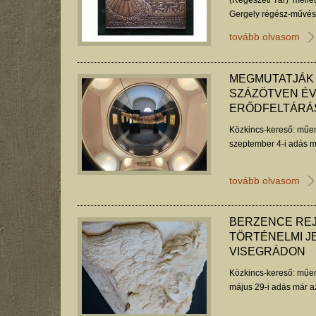
(Régészeti Tár) melle
Gergely régész-művész
igazgatója és az Arche
tovább olvasom
Múzeum karácsonyi ün
laudációja.
MEGMUTATJÁK 
SZÁZÖTVEN ÉV
ERŐDFELTÁRÁ
Közkincs-kereső: műem
szeptember 4-i adás m
tovább olvasom
BERZENCE REJ
TÖRTÉNELMI J
VISEGRÁDON
Közkincs-kereső: műem
május 29-i adás már a