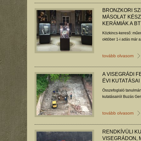
BRONZKORI S
MÁSOLAT KÉSZ
KERÁMIÁK A B
Közkincs-kereső: műem
október 1-i adás már a
tovább olvasom
A VISEGRÁDI F
ÉVI KUTATÁSAI
Összefoglaló tanulmán
kutatásairól Buzás Ger
tovább olvasom
RENDKÍVÜLI K
VISEGRÁDON, 