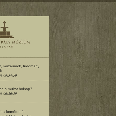
t, múzeumok, tudomány
ok
08 09:34:59
meg a múltat holnap?
03 06:26:39
Kecskeméten és