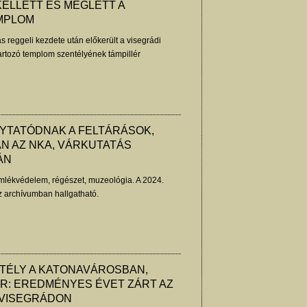
KELLETT ÉS MEGLETT A
MPLOM
rás reggeli kezdete után előkerült a visegrádi
artozó templom szentélyének támpillér
LYTATÓDNAK A FELTÁRÁSOK,
N AZ NKA, VÁRKUTATÁS
ÁN
lékvédelem, régészet, muzeológia. A 2024.
z archívumban hallgatható.
TÉLY A KATONAVÁROSBAN,
R: EREDMÉNYES ÉVET ZÁRT AZ
S VISEGRÁDON