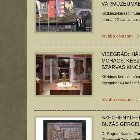
VÁRMÚZEUMÁ
Közkincs-kereső: műem
február 12-i adás már 
tovább olvasom
VISEGRÁD: KIÁ
MOHÁCS: KÉSZ
SZARVAS KINC
Közkincs-kereső: műem
december 4-i adás már
tovább olvasom
SZÉCHENYI F
BUZÁS GERGE
Dr. Bognár Katalin (Tö