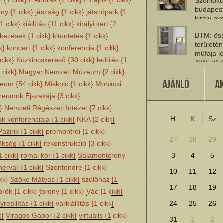
i
{1 cikk}
I. András
{2 cikk}
I. Lajos
{1 cikk}
Szolnoko
budapest
ány
{1 cikk}
jászság
{1 cikk}
játszópark
{1
király n
{1 cikk}
kiállítás
{11 cikk}
királyi kert
{2
2026-08-
BTM: öss
tkezések
{1 cikk}
kitüntetés
{1 cikk}
területén
k}
koncert
{1 cikk}
konferencia
{1 cikk}
műfaja le
cikk}
Közkincskereső
{30 cikk}
ledőlés
{1
2026-08-
 cikk}
Magyar Nemzeti Múzeum
{2 cikk}
A múlt jö
úzeum
{54 cikk}
Miskolc
{1 cikk}
Mohácsi
2026-07-
eumok Éjszakája
{3 cikk}
}
Nemzeti Régészeti Intézet
{7 cikk}
H
K
Sz
nak konferenciája
{1 cikk}
NKA
{2 cikk}
További cikkek megje
Pazirik
{1 cikk}
premontrei
{1 cikk}
27
28
29
nökség
{1 cikk}
rekonstrukció
{3 cikk}
1 cikk}
római kor
{1 cikk}
Salamontorony
3
4
5
hérvár
{1 cikk}
Szentendre
{1 cikk}
10
11
12
kk}
Szőke Mátyás
{1 cikk}
szülőház
{1
17
18
19
örök
{1 cikk}
torony
{1 cikk}
Vác
{1 cikk}
yreállítás
{1 cikk}
várkiállítás
{1 cikk}
24
25
26
k}
Virágos Gábor
{2 cikk}
virtuális
{1 cikk}
31
1
2