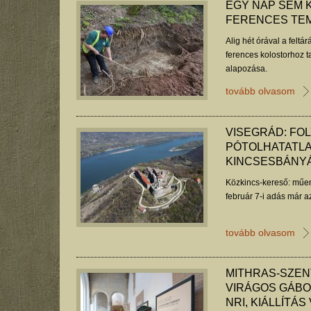
EGY NAP SEM 
FERENCES TE
Alig hét órával a feltá
ferences kolostorhoz t
alapozása.
tovább olvasom
VISEGRÁD: FO
PÓTOLHATATLA
KINCSESBÁNY
Közkincs-kereső: műem
február 7-i adás már a
tovább olvasom
MITHRAS-SZEN
VIRÁGOS GÁBO
NRI, KIÁLLÍTÁ