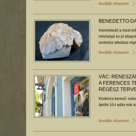
tovább olvasom
BENEDETTO DA
Kiemelkedő a most elők
minőségű és jó állapot
szobrász alkotása ré
került elő korábban. B
tovább olvasom
VÁC: RENESZÁ
A FERENCES T
RÉGÉSZ TERV
Közkincs-kereső: műem
április 10-i adás már 
tovább olvasom